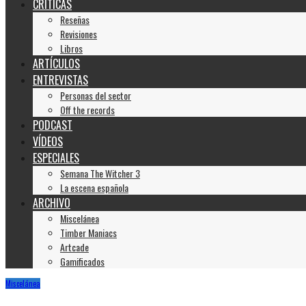
CRÍTICAS
Reseñas
Revisiones
Libros
ARTÍCULOS
ENTREVISTAS
Personas del sector
Off the records
PODCAST
VÍDEOS
ESPECIALES
Semana The Witcher 3
La escena española
ARCHIVO
Miscelánea
Timber Maniacs
Artcade
Gamificados
Miscelánea