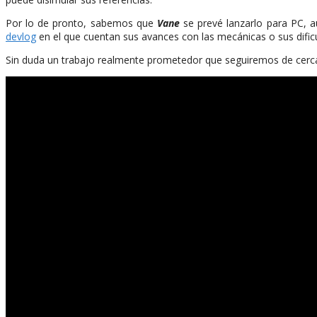
Por lo de pronto, sabemos que
Vane
se prevé lanzarlo para PC, 
devlog
en el que cuentan sus avances con las mecánicas o sus dificu
Sin duda un trabajo realmente prometedor que seguiremos de cerca. 