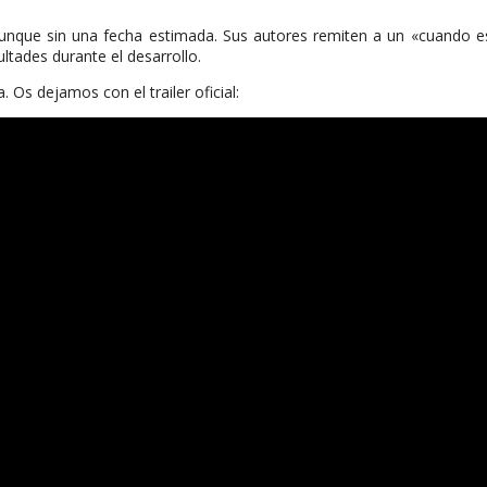
aunque sin una fecha estimada. Sus autores remiten a un «cuando e
ltades durante el desarrollo.
Os dejamos con el trailer oficial: