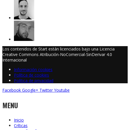
Los contenidos de Start están licenciados bajo una Licencia
Creative Commons Atribución-NoComercial-SinDerivar 4.0
Internacional
Información cookies
Política de cookies
Política de privacidad
Facebook
Google+
Twitter
Youtube
MENU
Inicio
Críticas