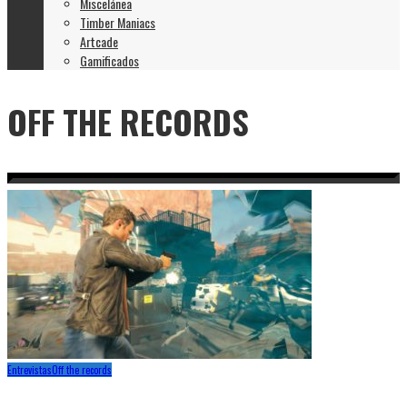
Miscelánea
Timber Maniacs
Artcade
Gamificados
OFF THE RECORDS
Entrevistas
Off the records