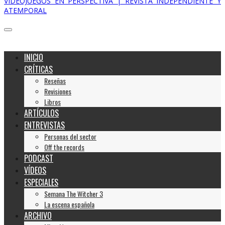
VIDEOJUEGOS EN PERSPECTIVA | REVISTA INDEPENDIENTE Y
ATEMPORAL
INICIO
CRÍTICAS
Reseñas
Revisiones
Libros
ARTÍCULOS
ENTREVISTAS
Personas del sector
Off the records
PODCAST
VÍDEOS
ESPECIALES
Semana The Witcher 3
La escena española
ARCHIVO