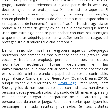
concebido para seguir un arco de evolución concreto. En este
grupo, cuando nos referimos a alguna parte de la aventura,
decimos «Joel (o el protagonista X) hace esto o aquello». El
abismo que separa a jugador y personaje es amplio,
contemplando las secuencias de vídeo como meros espectadores
sin capacidad de intervención o modificación. Nuestra agencia se
reduce a las partes de
gameplay
, en las que decidimos que armas
usar, que estrategia adoptar para acabar con nuestros enemigos
o que mejoras adquirir, pero nunca cuáles serán los rasgos del
protagonista o si muere tal o cual personaje.
En un
segundo nivel
se engloban aquellos videojuegos
narrativos, con personajes más o menos definidos (esto es, con
voces y trasfondo propios), pero en los que, en ciertos
momentos,
podemos tomar decisiones en las
conversaciones
, pudiendo actuar como lo haríamos nosotros en
esa situación o interpretando el papel del personaje controlable,
según el caso. Como ejemplo,
Heavy Rain
(Quantic Dream, 2010),
aunque valdría cualquier título de
David Cage
. Ethan Mars, Scott
Shelby, y los demás, son personajes con historias, narrativas y
personalidades preestablecidas. El pasado de Ethan es el que es, y
es una parte integral e inseparable de su carácter y su
personalidad durante el juego. Aquí, las historias que siguen los
personajes han sido escritas y pensadas (en sus distintas