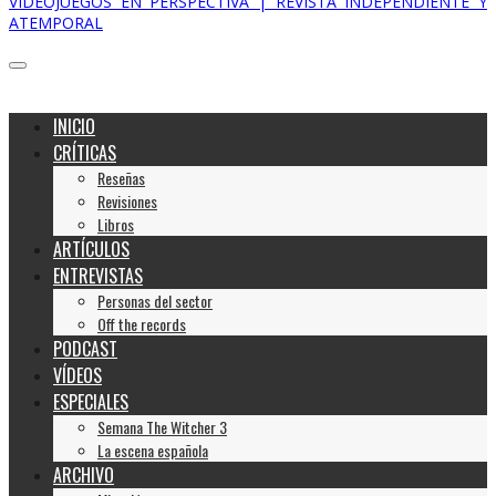
VIDEOJUEGOS EN PERSPECTIVA | REVISTA INDEPENDIENTE Y
ATEMPORAL
INICIO
CRÍTICAS
Reseñas
Revisiones
Libros
ARTÍCULOS
ENTREVISTAS
Personas del sector
Off the records
PODCAST
VÍDEOS
ESPECIALES
Semana The Witcher 3
La escena española
ARCHIVO