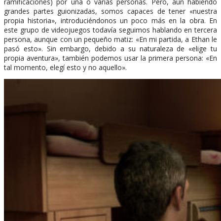
ramificaciones) por una o varias personas. Pero, aun habiendo
grandes partes guionizadas, somos capaces de tener «nuestra
propia historia», introduciéndonos un poco más en la obra. En
este grupo de videojuegos todavía seguimos hablando en tercera
persona, aunque con un pequeño matiz: «En mi partida, a Ethan le
pasó esto». Sin embargo, debido a su naturaleza de «elige tu
propia aventura», también podemos usar la primera persona: «En
tal momento, elegí esto y no aquello».