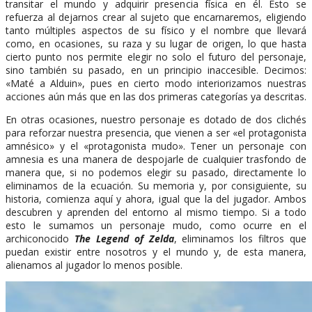
transitar el mundo y adquirir presencia física en él. Esto se
refuerza al dejarnos crear al sujeto que encarnaremos, eligiendo
tanto múltiples aspectos de su físico y el nombre que llevará
como, en ocasiones, su raza y su lugar de origen, lo que hasta
cierto punto nos permite elegir no solo el futuro del personaje,
sino también su pasado, en un principio inaccesible. Decimos:
«Maté a Alduin», pues en cierto modo interiorizamos nuestras
acciones aún más que en las dos primeras categorías ya descritas.
En otras ocasiones, nuestro personaje es dotado de dos clichés
para reforzar nuestra presencia, que vienen a ser «el protagonista
amnésico» y el «protagonista mudo». Tener un personaje con
amnesia es una manera de despojarle de cualquier trasfondo de
manera que, si no podemos elegir su pasado, directamente lo
eliminamos de la ecuación. Su memoria y, por consiguiente, su
historia, comienza aquí y ahora, igual que la del jugador. Ambos
descubren y aprenden del entorno al mismo tiempo. Si a todo
esto le sumamos un personaje mudo, como ocurre en el
archiconocido
The Legend of Zelda
, eliminamos los filtros que
puedan existir entre nosotros y el mundo y, de esta manera,
alienamos al jugador lo menos posible.