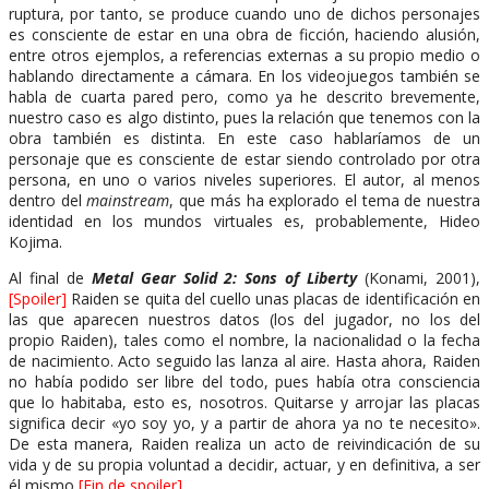
ruptura, por tanto, se produce cuando uno de dichos personajes
es consciente de estar en una obra de ficción, haciendo alusión,
entre otros ejemplos, a referencias externas a su propio medio o
hablando directamente a cámara. En los videojuegos también se
habla de cuarta pared pero, como ya he descrito brevemente,
nuestro caso es algo distinto, pues la relación que tenemos con la
obra también es distinta. En este caso hablaríamos de un
personaje que es consciente de estar siendo controlado por otra
persona, en uno o varios niveles superiores. El autor, al menos
dentro del
mainstream
, que más ha explorado el tema de nuestra
identidad en los mundos virtuales es, probablemente, Hideo
Kojima.
Al final de
Metal Gear Solid 2: Sons of Liberty
(Konami, 2001),
[Spoiler]
Raiden se quita del cuello unas placas de identificación en
las que aparecen nuestros datos (los del jugador, no los del
propio Raiden), tales como el nombre, la nacionalidad o la fecha
de nacimiento. Acto seguido las lanza al aire. Hasta ahora, Raiden
no había podido ser libre del todo, pues había otra consciencia
que lo habitaba, esto es, nosotros. Quitarse y arrojar las placas
significa decir «yo soy yo, y a partir de ahora ya no te necesito».
De esta manera, Raiden realiza un acto de reivindicación de su
vida y de su propia voluntad a decidir, actuar, y en definitiva, a ser
él mismo
[Fin de spoiler]
.