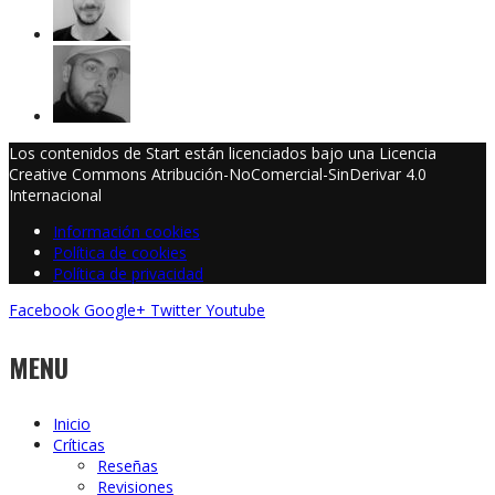
Los contenidos de Start están licenciados bajo una Licencia
Creative Commons Atribución-NoComercial-SinDerivar 4.0
Internacional
Información cookies
Política de cookies
Política de privacidad
Facebook
Google+
Twitter
Youtube
MENU
Inicio
Críticas
Reseñas
Revisiones