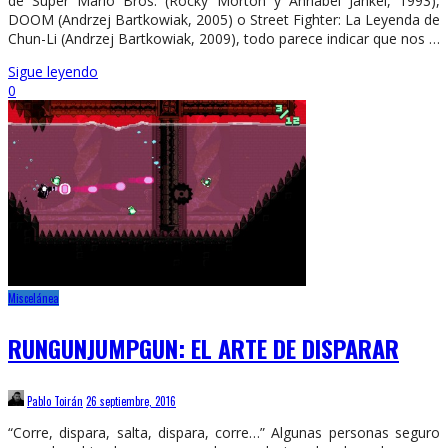
de Super Mario Bros. (Rocky Morton y Annabel Jankel, 1993),
DOOM (Andrzej Bartkowiak, 2005) o Street Fighter: La Leyenda de
Chun-Li (Andrzej Bartkowiak, 2009), todo parece indicar que nos …
Sigue leyendo
0
Miscelánea
RUNGUNJUMPGUN: EL ARTE DE DISPARAR
Pablo Toirán
26 septiembre, 2016
“Corre, dispara, salta, dispara, corre…” Algunas personas seguro