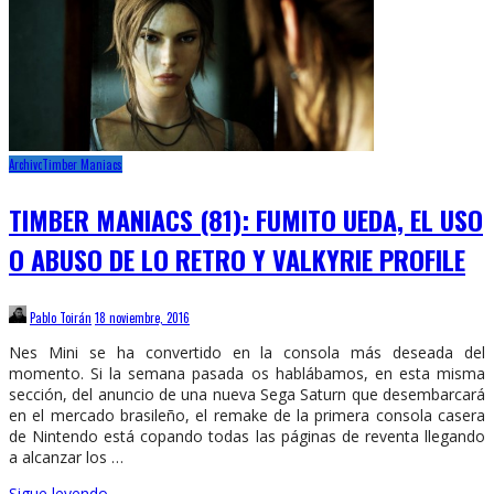
Archivo
Timber Maniacs
TIMBER MANIACS (81): FUMITO UEDA, EL USO
O ABUSO DE LO RETRO Y VALKYRIE PROFILE
Pablo Toirán
18 noviembre, 2016
Nes Mini se ha convertido en la consola más deseada del
momento. Si la semana pasada os hablábamos, en esta misma
sección, del anuncio de una nueva Sega Saturn que desembarcará
en el mercado brasileño, el remake de la primera consola casera
de Nintendo está copando todas las páginas de reventa llegando
a alcanzar los …
Sigue leyendo