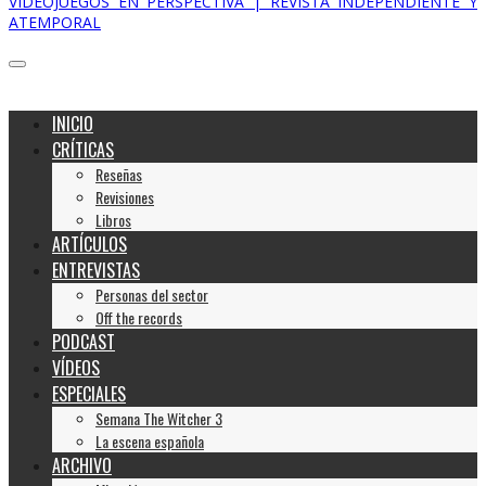
VIDEOJUEGOS EN PERSPECTIVA | REVISTA INDEPENDIENTE Y
ATEMPORAL
INICIO
CRÍTICAS
Reseñas
Revisiones
Libros
ARTÍCULOS
ENTREVISTAS
Personas del sector
Off the records
PODCAST
VÍDEOS
ESPECIALES
Semana The Witcher 3
La escena española
ARCHIVO