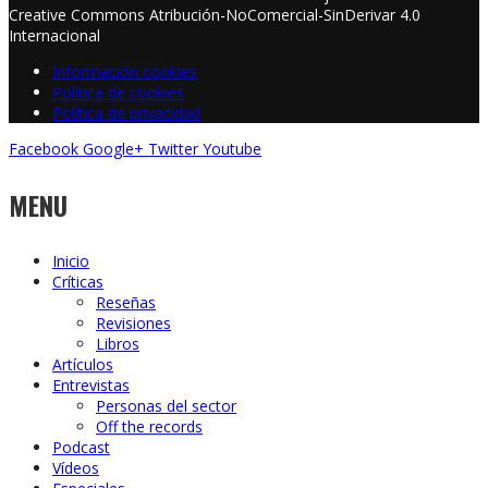
Creative Commons Atribución-NoComercial-SinDerivar 4.0
Internacional
Información cookies
Política de cookies
Política de privacidad
Facebook
Google+
Twitter
Youtube
MENU
Inicio
Críticas
Reseñas
Revisiones
Libros
Artículos
Entrevistas
Personas del sector
Off the records
Podcast
Vídeos