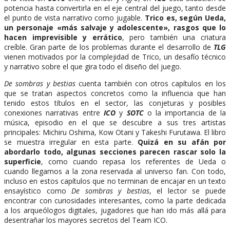
potencia hasta convertirla en el eje central del juego, tanto desde
el punto de vista narrativo como jugable.
Trico es, según Ueda,
un personaje «más salvaje y adolescente», rasgos que lo
hacen imprevisible y errático
, pero también una criatura
creíble. Gran parte de los problemas durante el desarrollo de
TLG
vienen motivados por la complejidad de Trico, un desafío técnico
y narrativo sobre el que gira todo el diseño del juego.
De sombras y bestias
cuenta también con otros capítulos en los
que se tratan aspectos concretos como la influencia que han
tenido estos títulos en el sector, las conjeturas y posibles
conexiones narrativas entre
ICO
y
SOTC
o la importancia de la
música, episodio en el que se descubre a sus tres artistas
principales: Michiru Oshima, Kow Otani y Takeshi Furutawa. El libro
se muestra irregular en esta parte.
Quizá en su afán por
abordarlo todo, algunas secciones parecen rascar solo la
superficie
, como cuando repasa los referentes de Ueda o
cuando llegamos a la zona reservada al universo fan. Con todo,
incluso en estos capítulos que no terminan de encajar en un texto
ensayístico como
De sombras y bestias
, el lector se puede
encontrar con curiosidades interesantes, como la parte dedicada
a los arqueólogos digitales, jugadores que han ido más allá para
desentrañar los mayores secretos del Team ICO.