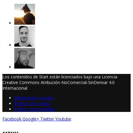
Los contenidos de Start están licenciados bajo una Licencia
Creative Commons Atribución-NoComercial-SinDerivar 4.0
Internacional
Información cookies
Política de cookies
Política de privacidad
Facebook
Google+
Twitter
Youtube