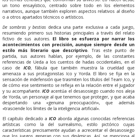
un tono ensayístico, centrado sobre todo en los elementos
narrativos, aunque también exploren aspectos relativos al diseño
o a otros apartados técnicos o artísticos.
De sombras y bestias
dedica una parte exclusiva a cada juego,
resumiendo primero sus historias principales a través del relato
fictivo de sus autores.
El libro se esfuerza por narrar los
acontecimientos con precisión, aunque siempre desde un
estilo más literario que descriptivo
. Tras este punto de
partida, sus autores hablan, por ejemplo, de las constantes
referencias de Ueda a los cuentos de hadas occidentales, en el
caso de
ICO
, fábula que también muestra la crueldad que
amenaza a sus protagonistas Ico y Yorda. El libro se fija en la
sensación de indefensión que trasmiten los títulos del Team Ico, y
de cómo ese sentimiento se refleja en la relación entre el jugador
y su acompañante.
ICO
acentúa el desasosiego cuando nos aleja
de Yorda, un personaje al que tenemos que proteger, y que acaba
despertando una «genuina preocupación», que además
«trasciende los límites de la inteligencia artificial».
El capítulo dedicado a
ICO
aborda algunas conocidas referencias
artísticas como la del surrealismo, estilo pictórico cuyas
características precisamente ayudan a acrecentar el desasosiego
que los juegos generan con sus dinámicas. Así, se menciona al