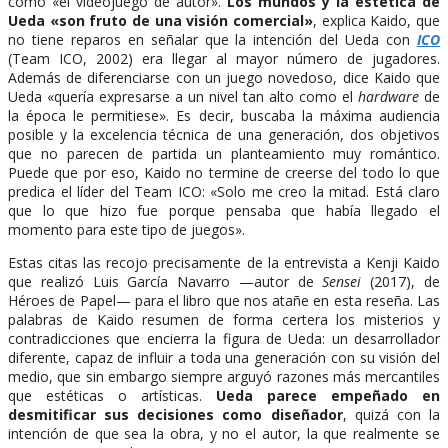
como «el videojuego de autor».
Los mundos y la estética de
Ueda «son fruto de una visión comercial»
, explica Kaido, que
no tiene reparos en señalar que la intención del Ueda con
ICO
(Team ICO, 2002) era llegar al mayor número de jugadores.
Además de diferenciarse con un juego novedoso, dice Kaido que
Ueda «quería expresarse a un nivel tan alto como el
hardware
de
la época le permitiese». Es decir, buscaba la máxima audiencia
posible y la excelencia técnica de una generación, dos objetivos
que no parecen de partida un planteamiento muy romántico.
Puede que por eso, Kaido no termine de creerse del todo lo que
predica el líder del Team ICO: «Solo me creo la mitad. Está claro
que lo que hizo fue porque pensaba que había llegado el
momento para este tipo de juegos».
Estas citas las recojo precisamente de la entrevista a Kenji Kaido
que realizó Luis García Navarro —autor de
Sensei
(2017), de
Héroes de Papel— para el libro que nos atañe en esta reseña. Las
palabras de Kaido resumen de forma certera los misterios y
contradicciones que encierra la figura de Ueda: un desarrollador
diferente, capaz de influir a toda una generación con su visión del
medio, que sin embargo siempre arguyó razones más mercantiles
que estéticas o artísticas.
Ueda parece empeñado en
desmitificar sus decisiones como diseñador
, quizá con la
intención de que sea la obra, y no el autor, la que realmente se