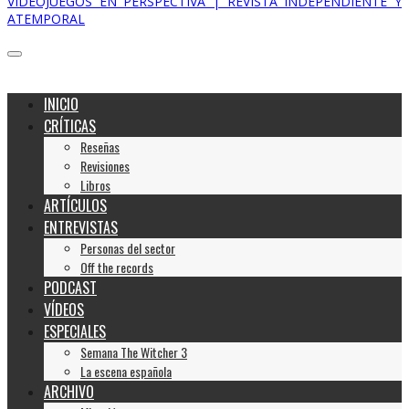
VIDEOJUEGOS EN PERSPECTIVA | REVISTA INDEPENDIENTE Y
ATEMPORAL
INICIO
CRÍTICAS
Reseñas
Revisiones
Libros
ARTÍCULOS
ENTREVISTAS
Personas del sector
Off the records
PODCAST
VÍDEOS
ESPECIALES
Semana The Witcher 3
La escena española
ARCHIVO