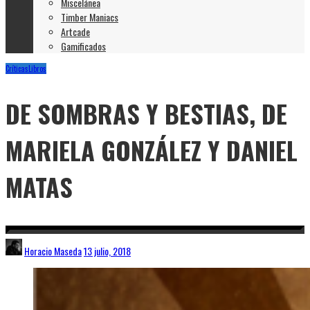
Miscelánea
Timber Maniacs
Artcade
Gamificados
Críticas
Libros
DE SOMBRAS Y BESTIAS, DE
MARIELA GONZÁLEZ Y DANIEL
MATAS
Horacio Maseda
13 julio, 2018