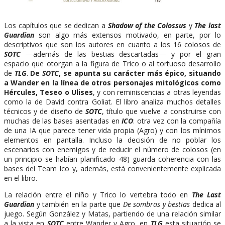
Los capítulos que se dedican a
Shadow of the Colossus
y
The last
Guardian
son algo más extensos motivado, en parte, por lo
descriptivos que son los autores en cuanto a los 16 colosos de
SOTC
—además de las bestias descartadas— y por el gran
espacio que otorgan a la figura de Trico o al tortuoso desarrollo
de
TLG
.
De
SOTC
, se apunta su carácter más épico, situando
a Wander en la línea de otros personajes mitológicos como
Hércules, Teseo o Ulises
, y con reminiscencias a otras leyendas
como la de David contra Goliat. El libro analiza muchos detalles
técnicos y de diseño de
SOTC
, título que vuelve a construirse con
muchas de las bases asentadas en
ICO
: otra vez con la compañía
de una IA que parece tener vida propia (Agro) y con los mínimos
elementos en pantalla. Incluso la decisión de no poblar los
escenarios con enemigos y de reducir el número de colosos (en
un principio se habían planificado 48) guarda coherencia con las
bases del Team Ico y, además, está convenientemente explicada
en el libro.
La relación entre el niño y Trico lo vertebra todo en
The Last
Guardian
y también en la parte que
De sombras y bestias
dedica al
juego. Según González y Matas, partiendo de una relación similar
a la vista en
SOTC
entre Wander y Agro, en
TLG
esta situación se