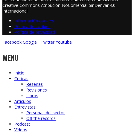
Creative Commons Atribución-NoComercial-SinDerivar 4.0
Internacional
Información cookies
Política de cookies
Política de privacidad
Facebook
Google+
Twitter
Youtube
MENU
Inicio
Críticas
Reseñas
Revisiones
Libros
Artículos
Entrevistas
Personas del sector
Off the records
Podcast
Vídeos