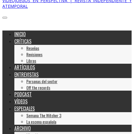
VIDEOJUEGOS EN PERSPECTIVA | REVISTA INDEPENDIENTE Y
ATEMPORAL
INICIO
CRÍTICAS
Reseñas
Revisiones
Libros
ARTÍCULOS
ENTREVISTAS
Personas del sector
Off the records
PODCAST
VÍDEOS
ESPECIALES
Semana The Witcher 3
La escena española
ARCHIVO