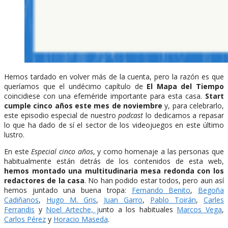
Hemos tardado en volver más de la cuenta, pero la razón es que
queríamos que el undécimo capítulo de
El Mapa del Tiempo
coincidiese con una efeméride importante para esta casa.
Start
cumple cinco años este mes de noviembre
y, para celebrarlo,
este episodio especial de nuestro
podcast
lo dedicamos a repasar
lo que ha dado de sí el sector de los videojuegos en este último
lustro.
En este
Especial cinco años
, y como homenaje a las personas que
habitualmente están detrás de los contenidos de esta web,
hemos montado una multitudinaria mesa redonda con los
redactores de la casa
. No han podido estar todos, pero aun así
hemos juntado una buena tropa:
Fernando Benito
,
Begoña
Cadiñanos
,
Hugo M. Gris
,
Juan Garro
,
Pablo Toirán
,
Carles
Ferrandis
y
Noel Arteche, j
unto a los habituales
Marcos Vega
,
Carlos Pérez
y
Horacio Maseda
.