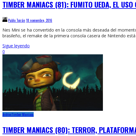
TIMBER MANIACS (81): FUMITO UEDA, EL USO
Pablo Toirán
18 noviembre, 2016
Nes Mini se ha convertido en la consola más deseada del moment
brasileño, el remake de la primera consola casera de Nintendo está
Sigue leyendo
0
Archivo
Timber Maniacs
TIMBER MANIACS (80): TERROR, PLATAFORMA