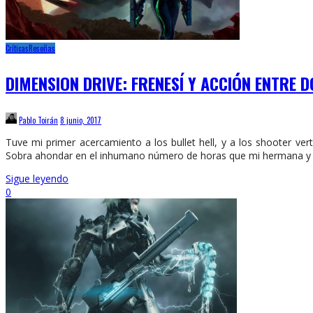
Críticas
Reseñas
DIMENSION DRIVE: FRENESÍ Y ACCIÓN ENTRE 
Pablo Toirán
8 junio, 2017
Tuve mi primer acercamiento a los bullet hell, y a los shooter ve
Sobra ahondar en el inhumano número de horas que mi hermana y 
Sigue leyendo
0