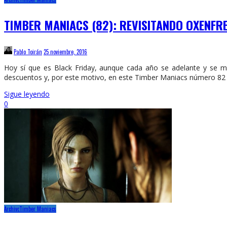
TIMBER MANIACS (82): REVISITANDO OXENFRE
Pablo Toirán
25 noviembre, 2016
Hoy sí que es Black Friday, aunque cada año se adelante y se ma
descuentos y, por este motivo, en este Timber Maniacs número 82 
Sigue leyendo
0
Archivo
Timber Maniacs