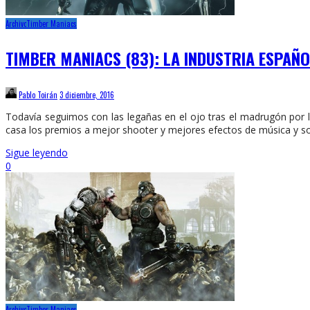
Archivo
Timber Maniacs
TIMBER MANIACS (83): LA INDUSTRIA ESPAÑO
Pablo Toirán
3 diciembre, 2016
Todavía seguimos con las legañas en el ojo tras el madrugón por
casa los premios a mejor shooter y mejores efectos de música y son
Sigue leyendo
0
Archivo
Timber Maniacs