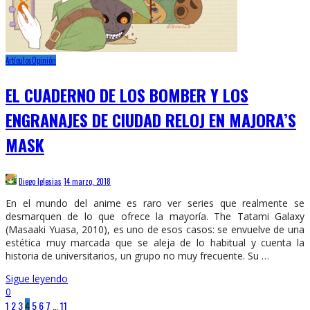
Artículos
Opinión
EL CUADERNO DE LOS BOMBER Y LOS
ENGRANAJES DE CIUDAD RELOJ EN MAJORA’S
MASK
Diego Iglesias
14 marzo, 2018
En el mundo del anime es raro ver series que realmente se
desmarquen de lo que ofrece la mayoría. The Tatami Galaxy
(Masaaki Yuasa, 2010), es uno de esos casos: se envuelve de una
estética muy marcada que se aleja de lo habitual y cuenta la
historia de universitarios, un grupo no muy frecuente. Su …
Sigue leyendo
0
1
2
3
4
5
6
7
…
11