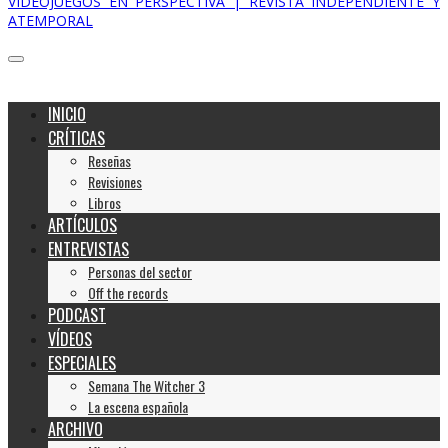
VIDEOJUEGOS EN PERSPECTIVA | REVISTA INDEPENDIENTE Y
ATEMPORAL
INICIO
CRÍTICAS
Reseñas
Revisiones
Libros
ARTÍCULOS
ENTREVISTAS
Personas del sector
Off the records
PODCAST
VÍDEOS
ESPECIALES
Semana The Witcher 3
La escena española
ARCHIVO