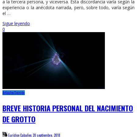
a la tercera persona, y viceversa. Esta discordancia varía según la
experiencia o la anécdota narrada, pero, sobre todo, varía según
el …
Sigue leyendo
0
Artículos
Opinión
BREVE HISTORIA PERSONAL DEL NACIMIENTO
DE GROTTO
Eurídice Cabañes
20 septiembre, 2018