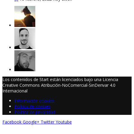
Los contenidos de Start están licenciados bajo una Licencia
Creative Commons Atribución-NoComercial-SinDerivar 4.0
Internacional
Información cookies
Política de cookies
Política de privacidad
Facebook
Google+
Twitter
Youtube