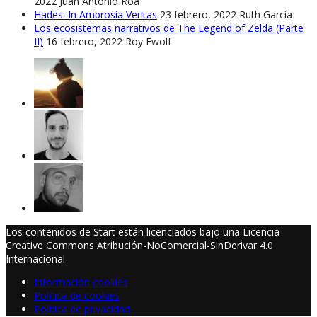
2022
Juan Antonio Roa
Hades: In Ambrosia Veritas
23 febrero, 2022
Ruth García
Los ecosistemas narrativos de The Legend of Zelda (Parte
II)
16 febrero, 2022
Roy Ewolf
Los contenidos de Start están licenciados bajo una Licencia
Creative Commons Atribución-NoComercial-SinDerivar 4.0
Internacional
Información cookies
Política de cookies
Política de privacidad