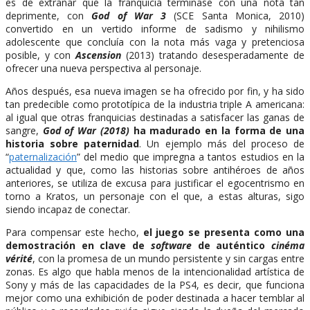
es de extrañar que la franquicia terminase con una nota tan
deprimente, con
God of War 3
(SCE Santa Monica, 2010)
convertido en un vertido informe de sadismo y nihilismo
adolescente que concluía con la nota más vaga y pretenciosa
posible, y con
Ascension
(2013) tratando desesperadamente de
ofrecer una nueva perspectiva al personaje.
Años después, esa nueva imagen se ha ofrecido por fin, y ha sido
tan predecible como prototípica de la industria triple A americana:
al igual que otras franquicias destinadas a satisfacer las ganas de
sangre,
God of War (2018)
ha madurado en la forma de una
historia sobre paternidad
. Un ejemplo más del proceso de
“
paternalización
” del medio que impregna a tantos estudios en la
actualidad y que, como las historias sobre antihéroes de años
anteriores, se utiliza de excusa para justificar el egocentrismo en
torno a Kratos, un personaje con el que, a estas alturas, sigo
siendo incapaz de conectar.
Para compensar este hecho,
el juego se presenta como una
demostración en clave de
software
de auténtico
cinéma
vérité
, con la promesa de un mundo persistente y sin cargas entre
zonas. Es algo que habla menos de la intencionalidad artística de
Sony y más de las capacidades de la PS4, es decir, que funciona
mejor como una exhibición de poder destinada a hacer temblar al