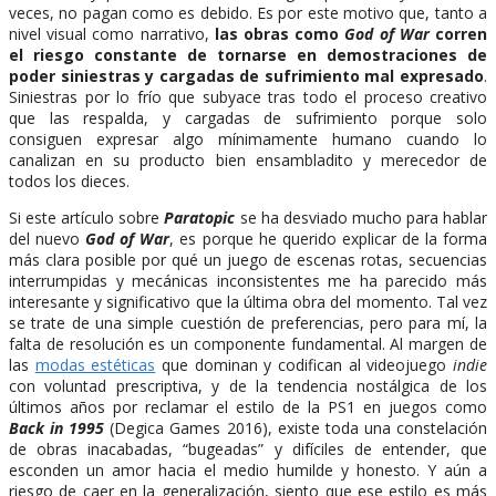
veces, no pagan como es debido. Es por este motivo que, tanto a
nivel visual como narrativo,
las obras como
God of War
corren
el riesgo constante de tornarse en demostraciones de
poder siniestras y cargadas de sufrimiento mal expresado
.
Siniestras por lo frío que subyace tras todo el proceso creativo
que las respalda, y cargadas de sufrimiento porque solo
consiguen expresar algo mínimamente humano cuando lo
canalizan en su producto bien ensambladito y merecedor de
todos los dieces.
Si este artículo sobre
Paratopic
se ha desviado mucho para hablar
del nuevo
God of War
, es porque he querido explicar de la forma
más clara posible por qué un juego de escenas rotas, secuencias
interrumpidas y mecánicas inconsistentes me ha parecido más
interesante y significativo que la última obra del momento. Tal vez
se trate de una simple cuestión de preferencias, pero para mí, la
falta de resolución es un componente fundamental. Al margen de
las
modas estéticas
que dominan y codifican al videojuego
indie
con voluntad prescriptiva, y de la tendencia nostálgica de los
últimos años por reclamar el estilo de la PS1 en juegos como
Back in 1995
(Degica Games 2016), existe toda una constelación
de obras inacabadas, “bugeadas” y difíciles de entender, que
esconden un amor hacia el medio humilde y honesto. Y aún a
riesgo de caer en la generalización, siento que ese estilo es más