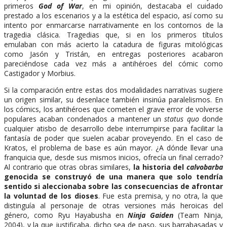
primeros
God of War
, en mi opinión, destacaba el cuidado
prestado a los escenarios y a la estética del espacio, así como su
intento por enmarcarse narrativamente en los contornos de la
tragedia clásica. Tragedias que, si en los primeros títulos
emulaban con más acierto la catadura de figuras mitológicas
como Jasón y Tristán, en entregas posteriores acabaron
pareciéndose cada vez más a antihéroes del cómic como
Castigador y Morbius.
Si la comparación entre estas dos modalidades narrativas sugiere
un origen similar, su desenlace también insinúa paralelismos. En
los cómics, los antihéroes que cometen el grave error de volverse
populares acaban condenados a mantener un
status quo
donde
cualquier atisbo de desarrollo debe interrumpirse para facilitar la
fantasía de poder que suelen acabar proveyendo. En el caso de
Kratos, el problema de base es aún mayor. ¿A dónde llevar una
franquicia que, desde sus mismos inicios, ofrecía un final cerrado?
Al contrario que otras obras similares,
la historia del
calvobarba
genocida se construyó de una manera que solo tendría
sentido si aleccionaba sobre las consecuencias de afrontar
la voluntad de los dioses
. Fue esta premisa, y no otra, la que
distinguía al personaje de otras versiones más heroicas del
género, como Ryu Hayabusha en
Ninja Gaiden
(Team Ninja,
2004), y la que justificaba, dicho sea de paso, sus barrabasadas y