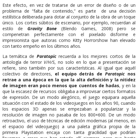
Este efecto, en vez de tratarse de un error de diseño o de un
problema de “falta de contenido,” es parte de una decisión
estilística deliberada para dotar al conjunto de la obra de un toque
único. Los cortes súbitos de escenario, por ejemplo, recuerdan al
estilo de
Gravity Bone
(Blendo Games, 2008) pero se
compenetran perfectamente con el pixelado disforme e
impresionista que autoras como Kitty Horrorshow han elevado
con tanto empeño en los últimos años.
La temática de
Paratopic
recuerda a los mejores cortos de la
antología de terror
V/H/S
, no solo en lo que a presentación se
refiere, sino también por sus características. Al igual que aquél
colectivo de directores,
el equipo detrás de
Paratopic
nos
retrae a una época en la que la alta definición y la nitidez
de imagen eran poco menos que cuentos de hadas
, y en la
que la escasez de recursos obligaba a improvisar ciertos formatos
de expresión. De un modo alegórico, el juego equipara aquella
situación con el estado de los videojuegos en los años 90, cuando
los espacios 3D apenas se empezaban a popularizar y la
resolución de imagen no pasaba de los 800×600. De un modo
retroactivo, el uso de técnicas de edición modernas (al menos, en
el espacio del videojuego) a una paleta gráfica propia de la
primera Playstation encaja con tanta gracilidad que podrían