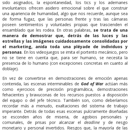
sido asignados, la espontaneidad, los tics y los ademanes
involuntarios ofrecen asidero emocional sobre el que construir
una apariencia de humanidad, algo que nos recuerde, aunque sea
de forma fugaz, que las personas frente y tras las cámaras
poseen sentimientos y voluntades propias que trascienden el
ensamblado que les rodea. En otras palabras,
se trata de una
manera de demostrar que, detrás de las luces y las
estrellas y las imágenes cuidadosamente consolidadas por
el marketing, anida toda una pléyade de individuos y
personas
. En los videojuegos se imita el portento mecánico, pero
no se tiene en cuenta que, para ser humano, se necesita la
presencia de lo humano (con excepciones concretas en cuanto al
doblaje).
En vez de convertirse en demostraciones de emoción apenas
contenida, las escenas interminables de
God of War
actúan más
como ejercicios de precisión programática, demostraciones
fehacientes y bravuconas de los recursos puestos a disposición
del equipo o del jefe técnico. También son, como deberíamos
recordar más a menudo, exaltaciones del sistema de trabajo
imperante. Detrás de todas esas escenas pulcramente diseñadas
se esconden años de miseria, de agobios personales y
comunales, de prisas por alcanzar el
deadline
y de riesgo
monetario y personal invertidos. Riesgos que, la mayoría de las