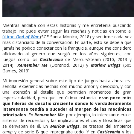
Mientras andaba con estas historias y me entretenía buscando
trabajo, no pude evitar seguir las reseñas y noticias en torno al
último
God of War
(SCE Santa Monica, 2018) y sentirme cada vez
más distanciado de la conversación. En parte, esto se debe a que
jamás he podido conectar con la franquicia, aunque me considero
aficionado al género que surgió en los años siguientes, con
juegos como los
Castlevania
de MercurySteam (2010, 2013 y
2014),
Remember Me
(Dontnod, 2012) y
Marlow Briggs
(505
Games, 2013).
Mi impresión general sobre este tipo de juegos hasta ahora era
sencilla: experiencias hechas con mucho amor y devoción, y con
una atención al detalle que permitían momentos de gran
espectacularidad, pero que, en última instancia,
eran poco más
que hileras de desafío creciente donde lo verdaderamente
interesante tendía a suceder al margen de las mecánicas
principales
. En
Remember Me
, por ejemplo, lo interesante era el
sistema de recuerdos y las implicaciones éticas y filosóficas que
se derivaban de él. En
Marlow Briggs
, se trataba del ambiente
camp
y de serie B que impregnaba todo. Y en
Castlevania
y los