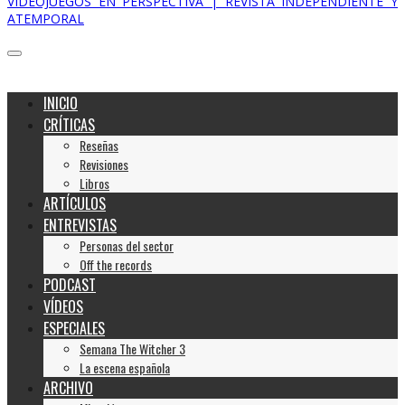
VIDEOJUEGOS EN PERSPECTIVA | REVISTA INDEPENDIENTE Y
ATEMPORAL
INICIO
CRÍTICAS
Reseñas
Revisiones
Libros
ARTÍCULOS
ENTREVISTAS
Personas del sector
Off the records
PODCAST
VÍDEOS
ESPECIALES
Semana The Witcher 3
La escena española
ARCHIVO