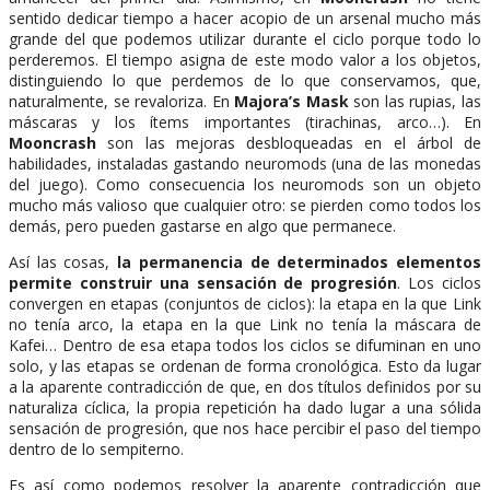
sentido dedicar tiempo a hacer acopio de un arsenal mucho más
grande del que podemos utilizar durante el ciclo porque todo lo
perderemos. El tiempo asigna de este modo valor a los objetos,
distinguiendo lo que perdemos de lo que conservamos, que,
naturalmente, se revaloriza. En
Majora’s Mask
son las rupias, las
máscaras y los ítems importantes (tirachinas, arco…). En
Mooncrash
son las mejoras desbloqueadas en el árbol de
habilidades, instaladas gastando neuromods (una de las monedas
del juego). Como consecuencia los neuromods son un objeto
mucho más valioso que cualquier otro: se pierden como todos los
demás, pero pueden gastarse en algo que permanece.
Así las cosas,
la permanencia de determinados elementos
permite construir una sensación de progresión
. Los ciclos
convergen en etapas (conjuntos de ciclos): la etapa en la que Link
no tenía arco, la etapa en la que Link no tenía la máscara de
Kafei… Dentro de esa etapa todos los ciclos se difuminan en uno
solo, y las etapas se ordenan de forma cronológica. Esto da lugar
a la aparente contradicción de que, en dos títulos definidos por su
naturaliza cíclica, la propia repetición ha dado lugar a una sólida
sensación de progresión, que nos hace percibir el paso del tiempo
dentro de lo sempiterno.
Es así como podemos resolver la aparente contradicción que