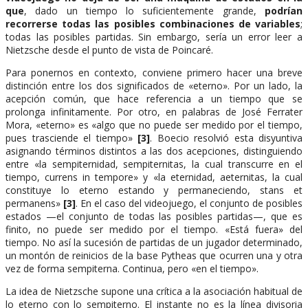
que
, dado un tiempo lo suficientemente grande,
podrían
recorrerse todas las posibles combinaciones de variables
;
todas las posibles partidas. Sin embargo, sería un error leer a
Nietzsche desde el punto de vista de Poincaré.
Para ponernos en contexto, conviene primero hacer una breve
distinción entre los dos significados de «eterno». Por un lado, la
acepción común, que hace referencia a un tiempo que se
prolonga infinitamente. Por otro, en palabras de José Ferrater
Mora, «eterno» es «algo que no puede ser medido por el tiempo,
pues trasciende el tiempo»
[3]
. Boecio resolvió esta disyuntiva
asignando términos distintos a las dos acepciones, distinguiendo
entre «la sempiternidad, sempiternitas, la cual transcurre en el
tiempo, currens in tempore» y «la eternidad, aeternitas, la cual
constituye lo eterno estando y permaneciendo, stans et
permanens»
[3]
. En el caso del videojuego, el conjunto de posibles
estados —el conjunto de todas las posibles partidas—, que es
finito, no puede ser medido por el tiempo. «Está fuera» del
tiempo. No así la sucesión de partidas de un jugador determinado,
un montón de reinicios de la base Pytheas que ocurren una y otra
vez de forma sempiterna. Continua, pero «en el tiempo».
La idea de Nietzsche supone una crítica a la asociación habitual de
lo eterno con lo sempiterno. El instante no es la línea divisoria