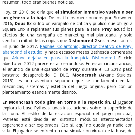
resumen, todo eran buenas noticias.
Hoy, en 2018, se diría que
el simulador inmersivo vuelve a ser
un género a la baja
. De los títulos mencionados por Brown en
2016,
Deus Ex
sufrió un varapalo de crítica y público que obligó a
Square Enix a replantear sus planes para la serie.
Prey
acusó los
efectos de una campaña de marketing mal planteada, y solo
vendió la mitad de las copias que
Dishonored 2
seis meses antes.
En junio de 2017,
Raphael Colantonio, director creativo de Prey,
abandonó el estudio
, y hace escasos meses Bethesda comentaba
que
Arkane dejaba en pausa la franquicia Dishonored
. El ciclo
abierto en 2012 parece estar cerrándose. En estas circunstancias,
el anuncio de una expansión de
Prey
durante el E3 2018 pasó
bastante desapercibido. El DLC,
Mooncrash
(Arkane Studios,
2018), es una aventura separada que se fundamenta en las
mecánicas, sistemas y estética del juego original, pero con un
planteamiento esencialmente distinto.
En Mooncrash todo gira en torno a la repetición
. El jugador
explora la base Pytheas, unas instalaciones sobre la superficie de
la Luna. Al estilo de la estación espacial del juego principal,
Pytheas está dividida en distintos módulos interconectados
esperando a ser explorados. Eso sí, aquí no queda ya nadie con
vida. El jugador se enfrenta a una simulación virtual de la base, de