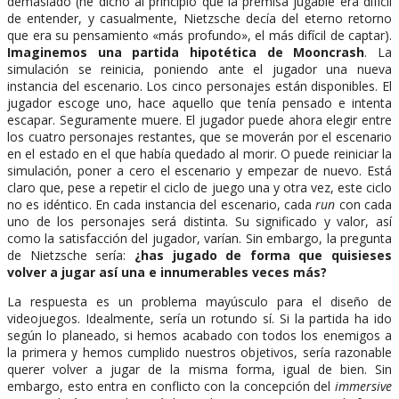
demasiado (he dicho al principio que la premisa jugable era difícil
de entender, y casualmente, Nietzsche decía del eterno retorno
que era su pensamiento «más profundo», el más difícil de captar).
Imaginemos una partida hipotética de Mooncrash
. La
simulación se reinicia, poniendo ante el jugador una nueva
instancia del escenario. Los cinco personajes están disponibles. El
jugador escoge uno, hace aquello que tenía pensado e intenta
escapar. Seguramente muere. El jugador puede ahora elegir entre
los cuatro personajes restantes, que se moverán por el escenario
en el estado en el que había quedado al morir. O puede reiniciar la
simulación, poner a cero el escenario y empezar de nuevo. Está
claro que, pese a repetir el ciclo de juego una y otra vez, este ciclo
no es idéntico. En cada instancia del escenario, cada
run
con cada
uno de los personajes será distinta. Su significado y valor, así
como la satisfacción del jugador, varían. Sin embargo, la pregunta
de Nietzsche sería:
¿has jugado de forma que quisieses
volver a jugar así una e innumerables veces más?
La respuesta es un problema mayúsculo para el diseño de
videojuegos. Idealmente, sería un rotundo sí. Si la partida ha ido
según lo planeado, si hemos acabado con todos los enemigos a
la primera y hemos cumplido nuestros objetivos, sería razonable
querer volver a jugar de la misma forma, igual de bien. Sin
embargo, esto entra en conflicto con la concepción del
immersive