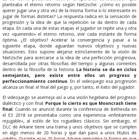
planteaba el eterno retorno según Nietzsche: ¿cómo es posible
querer jugar una y otra vez de la misma forma si lo interesante es
jugar de formas distintas? La respuesta radica en la sensación de
progresión y la idea de que la repetición se da dentro de cada
etapa. En cada una de estas etapas el jugador se repite una y otra
vez «queriendo» el eterno retorno, vivir cada instante de forma
óptima. ¿El objetivo? Acelerar la convergencia y pasar a la
siguiente etapa, donde aguardan nuevos objetivos y nuevas
situaciones. Esto supone alejarse estrictamente de la visión de
Nietzsche para acercarse a la idea de una perfección progresiva,
desarrollada por otras filosofías del tiempo y algunas corrientes
dentro de la filosofía de la historia.
La historia se da en ciclos
semejantes, pero existe entre ellos un progreso y
perfeccionamiento continuo
. En el videojuego esa progresión
alcanza un final: el final del juego y, por tanto, el éxito del jugador.
El videojuego se asemeja así a una visión hegeliana del progreso:
dialéctico y con final.
Porque lo cierto es que Mooncrash tiene
final
. Cuando se anunció durante la conferencia de Bethesda en
el E3 2018 se presentaba como una experiencia «infinitamente
rejugable», al estilo de los roguelikes clásicos. Sin embargo, el
DLC de Arkane tiene una trama y unos objetivos que se cumplen
en algo menos de 20 horas y que dan paso a unos títulos de
crédito. Durante esas 20 horas Arkane reimagina la forma en que