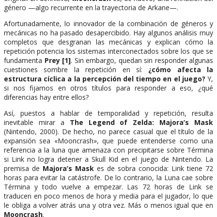
género —algo recurrente en la trayectoria de Arkane—.
Afortunadamente, lo innovador de la combinación de géneros y
mecánicas no ha pasado desapercibido. Hay algunos análisis muy
completos que desgranan las mecánicas y explican cómo la
repetición potencia los sistemas interconectados sobre los que se
fundamenta
Prey
[1]
. Sin embargo, quedan sin responder algunas
cuestiones sombre la repetición en sí:
¿cómo afecta la
estructura cíclica a la percepción del tiempo en el juego?
Y,
si nos fijamos en otros títulos para responder a eso, ¿qué
diferencias hay entre ellos?
Así, puestos a hablar de temporalidad y repetición, resulta
inevitable mirar a
The Legend of Zelda: Majora’s Mask
(Nintendo, 2000). De hecho, no parece casual que el título de la
expansión sea «Mooncrash», que puede entenderse como una
referencia a la luna que amenaza con precipitarse sobre Términa
si Link no logra detener a Skull Kid en el juego de Nintendo. La
premisa de
Majora’s Mask
es de sobra conocida: Link tiene 72
horas para evitar la catástrofe. De lo contrario, la Luna cae sobre
Términa y todo vuelve a empezar. Las 72 horas de Link se
traducen en poco menos de hora y media para el jugador, lo que
le obliga a volver atrás una y otra vez. Más o menos igual que en
Mooncrash
.