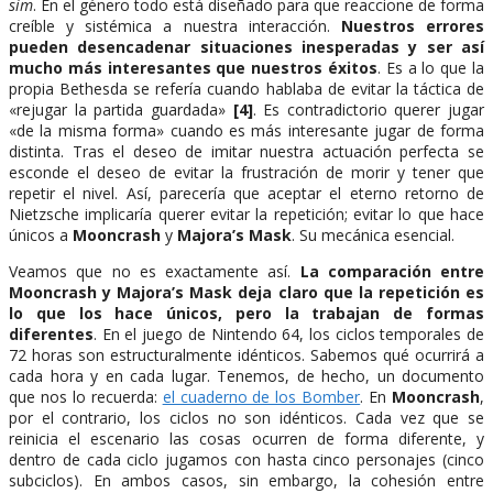
sim
. En el género todo está diseñado para que reaccione de forma
creíble y sistémica a nuestra interacción.
Nuestros errores
pueden desencadenar situaciones inesperadas y ser así
mucho más interesantes que nuestros éxitos
. Es a lo que la
propia Bethesda se refería cuando hablaba de evitar la táctica de
«rejugar la partida guardada»
[4]
. Es contradictorio querer jugar
«de la misma forma» cuando es más interesante jugar de forma
distinta. Tras el deseo de imitar nuestra actuación perfecta se
esconde el deseo de evitar la frustración de morir y tener que
repetir el nivel. Así, parecería que aceptar el eterno retorno de
Nietzsche implicaría querer evitar la repetición; evitar lo que hace
únicos a
Mooncrash
y
Majora’s Mask
. Su mecánica esencial.
Veamos que no es exactamente así.
La comparación entre
Mooncrash y Majora’s Mask deja claro que la repetición es
lo que los hace únicos, pero la trabajan de formas
diferentes
. En el juego de Nintendo 64, los ciclos temporales de
72 horas son estructuralmente idénticos. Sabemos qué ocurrirá a
cada hora y en cada lugar. Tenemos, de hecho, un documento
que nos lo recuerda:
el cuaderno de los Bomber
. En
Mooncrash
,
por el contrario, los ciclos no son idénticos. Cada vez que se
reinicia el escenario las cosas ocurren de forma diferente, y
dentro de cada ciclo jugamos con hasta cinco personajes (cinco
subciclos). En ambos casos, sin embargo, la cohesión entre