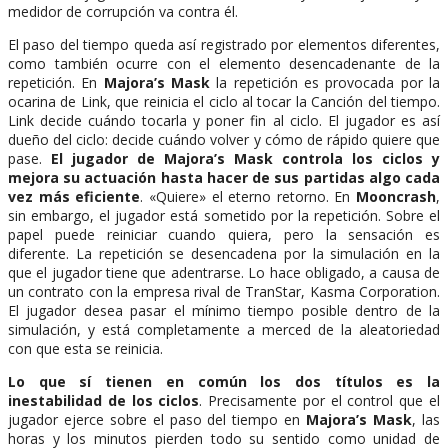
medidor de corrupción va contra él.
El paso del tiempo queda así registrado por elementos diferentes,
como también ocurre con el elemento desencadenante de la
repetición. En
Majora’s Mask
la repetición es provocada por la
ocarina de Link, que reinicia el ciclo al tocar la Canción del tiempo.
Link decide cuándo tocarla y poner fin al ciclo. El jugador es así
dueño del ciclo: decide cuándo volver y cómo de rápido quiere que
pase.
El jugador de Majora’s Mask controla los ciclos y
mejora su actuación hasta hacer de sus partidas algo cada
vez más eficiente
. «Quiere» el eterno retorno. En
Mooncrash
,
sin embargo, el jugador está sometido por la repetición. Sobre el
papel puede reiniciar cuando quiera, pero la sensación es
diferente. La repetición se desencadena por la simulación en la
que el jugador tiene que adentrarse. Lo hace obligado, a causa de
un contrato con la empresa rival de TranStar, Kasma Corporation.
El jugador desea pasar el mínimo tiempo posible dentro de la
simulación, y está completamente a merced de la aleatoriedad
con que esta se reinicia.
Lo que sí tienen en común los dos títulos es la
inestabilidad de los ciclos
. Precisamente por el control que el
jugador ejerce sobre el paso del tiempo en
Majora’s Mask
, las
horas y los minutos pierden todo su sentido como unidad de