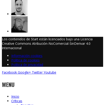
Los contenidos de Start están licenciados bajo una Licencia
Creative Commons Atribución-NoComercial-SinDerivar 4.0
Internacional
Información cookies
Política de cookies
Política de privacidad
Facebook
Google+
Twitter
Youtube
MENU
Inicio
Críticas