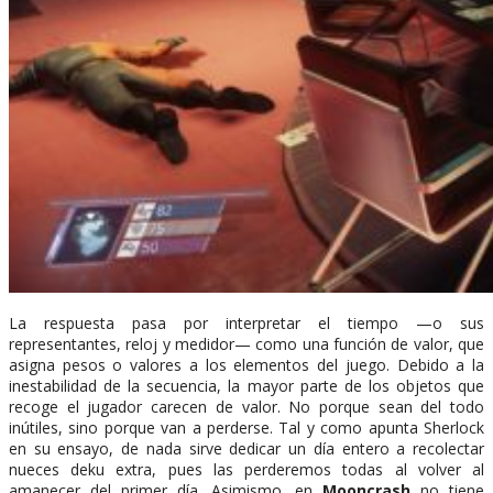
La respuesta pasa por interpretar el tiempo —o sus
representantes, reloj y medidor— como una función de valor, que
asigna pesos o valores a los elementos del juego. Debido a la
inestabilidad de la secuencia, la mayor parte de los objetos que
recoge el jugador carecen de valor. No porque sean del todo
inútiles, sino porque van a perderse. Tal y como apunta Sherlock
en su ensayo, de nada sirve dedicar un día entero a recolectar
nueces deku extra, pues las perderemos todas al volver al
amanecer del primer día. Asimismo, en
Mooncrash
no tiene