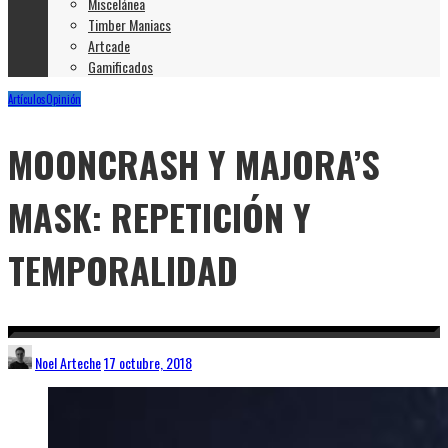
Miscelánea
Timber Maniacs
Artcade
Gamificados
Artículos
Opinión
MOONCRASH Y MAJORA’S
MASK: REPETICIÓN Y
TEMPORALIDAD
Noel Arteche
17 octubre, 2018