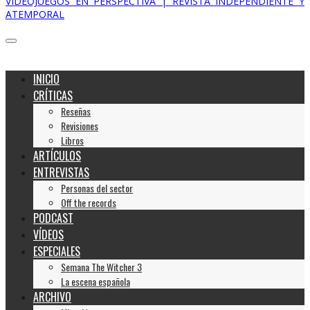
VIDEOJUEGOS EN PERSPECTIVA | REVISTA INDEPENDIENTE Y
ATEMPORAL
INICIO
CRÍTICAS
Reseñas
Revisiones
Libros
ARTÍCULOS
ENTREVISTAS
Personas del sector
Off the records
PODCAST
VÍDEOS
ESPECIALES
Semana The Witcher 3
La escena española
ARCHIVO