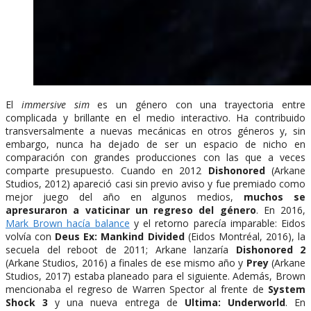
El
immersive sim
es un género con una trayectoria entre
complicada y brillante en el medio interactivo. Ha contribuido
transversalmente a nuevas mecánicas en otros géneros y, sin
embargo, nunca ha dejado de ser un espacio de nicho en
comparación con grandes producciones con las que a veces
comparte presupuesto. Cuando en 2012
Dishonored
(Arkane
Studios, 2012) apareció casi sin previo aviso y fue premiado como
mejor juego del año en algunos medios,
muchos se
apresuraron a vaticinar un regreso del género
. En 2016,
Mark Brown hacía balance
y el retorno parecía imparable: Eidos
volvía con
Deus Ex: Mankind Divided
(Eidos Montréal, 2016), la
secuela del reboot de 2011; Arkane lanzaría
Dishonored 2
(Arkane Studios, 2016) a finales de ese mismo año y
Prey
(Arkane
Studios, 2017) estaba planeado para el siguiente. Además, Brown
mencionaba el regreso de Warren Spector al frente de
System
Shock 3
y una nueva entrega de
Ultima: Underworld
. En