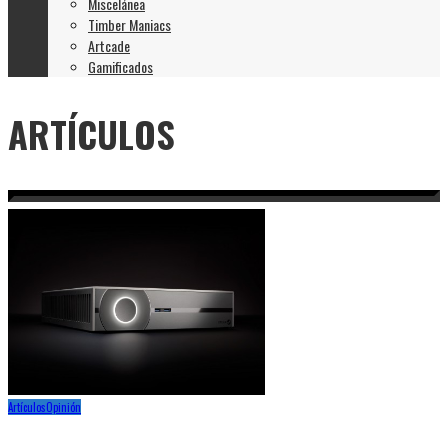
Miscelánea
Timber Maniacs
Artcade
Gamificados
ARTÍCULOS
Artículos
Opinión