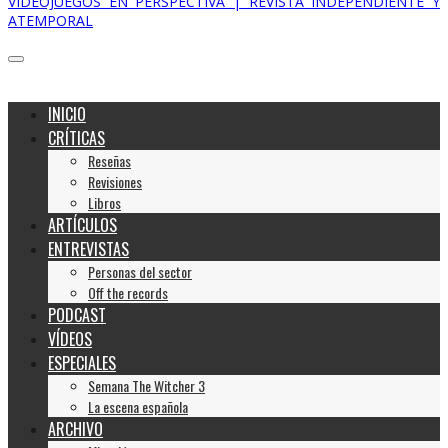
VIDEOJUEGOS EN PERSPECTIVA | REVISTA INDEPENDIENTE Y
ATEMPORAL
INICIO
CRÍTICAS
Reseñas
Revisiones
Libros
ARTÍCULOS
ENTREVISTAS
Personas del sector
Off the records
PODCAST
VÍDEOS
ESPECIALES
Semana The Witcher 3
La escena española
ARCHIVO