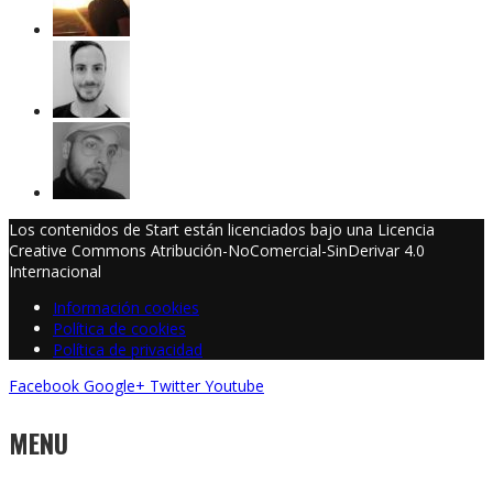
Los contenidos de Start están licenciados bajo una Licencia
Creative Commons Atribución-NoComercial-SinDerivar 4.0
Internacional
Información cookies
Política de cookies
Política de privacidad
Facebook
Google+
Twitter
Youtube
MENU