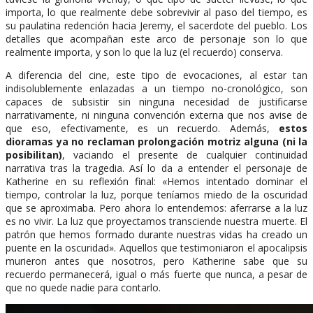
importa, lo que realmente debe sobrevivir al paso del tiempo, es
su paulatina redención hacia Jeremy, el sacerdote del pueblo. Los
detalles que acompañan este arco de personaje son lo que
realmente importa, y son lo que la luz (el recuerdo) conserva.
A diferencia del cine, este tipo de evocaciones, al estar tan
indisolublemente enlazadas a un tiempo no-cronológico, son
capaces de subsistir sin ninguna necesidad de justificarse
narrativamente, ni ninguna convención externa que nos avise de
que eso, efectivamente, es un recuerdo. Además,
estos
dioramas ya no reclaman prolongación motriz alguna (ni la
posibilitan)
, vaciando el presente de cualquier continuidad
narrativa tras la tragedia. Así lo da a entender el personaje de
Katherine en su reflexión final: «Hemos intentado dominar el
tiempo, controlar la luz, porque teníamos miedo de la oscuridad
que se aproximaba. Pero ahora lo entendemos: aferrarse a la luz
es no vivir. La luz que proyectamos transciende nuestra muerte. El
patrón que hemos formado durante nuestras vidas ha creado un
puente en la oscuridad». Aquellos que testimoniaron el apocalipsis
murieron antes que nosotros, pero Katherine sabe que su
recuerdo permanecerá, igual o más fuerte que nunca, a pesar de
que no quede nadie para contarlo.