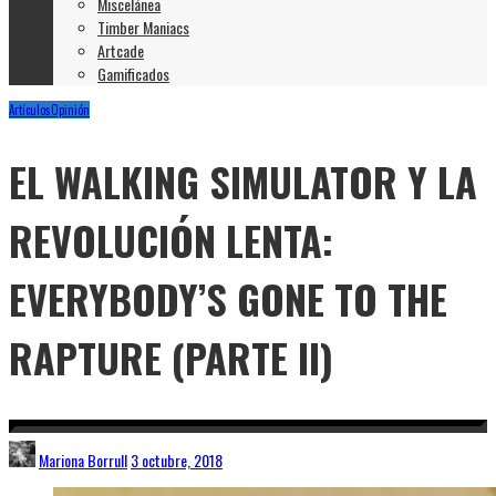
Miscelánea
Timber Maniacs
Artcade
Gamificados
Artículos
Opinión
EL WALKING SIMULATOR Y LA
REVOLUCIÓN LENTA:
EVERYBODY’S GONE TO THE
RAPTURE (PARTE II)
Mariona Borrull
3 octubre, 2018