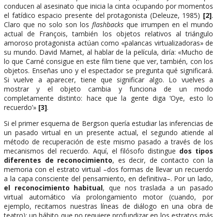
conducen al asesinato que inicia la cinta ocupando por momentos
el fatídico espacio presente del protagonista (Deleuze, 1985)
[2]
.
Claro que no solo son los
flashbacks
que irrumpen en el mundo
actual de François, también los objetos relativos al triángulo
amoroso protagonista actúan como «palancas virtualizadoras» de
su mundo. David Mamet, al hablar de la película, diría: «Mucho de
lo que Carné consigue en este film tiene que ver, también, con los
objetos. Enseñas uno y el espectador se pregunta qué significará.
Si vuelve a aparecer, tiene que significar algo. Lo vuelves a
mostrar y el objeto cambia y funciona de un modo
completamente distinto: hace que la gente diga ‘Oye, esto lo
recuerdo’»
[3]
.
Si el primer esquema de Bergson quería estudiar las inferencias de
un pasado virtual en un presente actual, el segundo atiende al
método de recuperación de este mismo pasado a través de los
mecanismos del recuerdo. Aquí, el filósofo distingue
dos tipos
diferentes de reconocimiento
, es decir, de contacto con la
memoria con el estrato virtual –dos formas de llevar un recuerdo
a la capa consciente del pensamiento, en definitiva–. Por un lado,
el reconocimiento habitual
, que nos traslada a un pasado
virtual automático vía prolongamiento motor (cuando, por
ejemplo, recitamos nuestras líneas de diálogo en una obra de
teatro); un hábito que no requiere profundizar en los estratos más