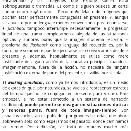
encadenado y las imágenes que expone suelen estar
sobrexpuestas o tramadas. Es como si alguien pusiese un cartel
con un enorme «¡Atención – Recuerdo!» delante de imágenes que
podrían estar perfectamente conjugadas en presente. Y, aunque
se apueste por un lenguaje menos convencional para enunciarse,
el
flashback
tampoco interrumpe necesariamente la progresión
lineal de una trama completamente alejada de las situaciones
ópticas y sonoras puras que la imagen moderna reclama. El
problema del
flashback
como lenguaje del recuerdo es, por lo
tanto, que solamente puede ejecutarse si lo convocamos desde el
presente y, además, habitualmente se utiliza como mero
justificante de alguna acción de la narrativa principal –cuando la
imagen-memoria, fuera de la ficción, no necesita de ninguna
justificación externa de parte del presente, es válida por si sola–.
El
walking simulator
, como ya hemos introducido, es un medio
de expresión que, por naturaleza, se vuelca a representar estratos
del tiempo que no se conjugan en presente puro y duro. Para
empezar, al no estar sometido a un sistema de narración
tradicional,
puede permitirse divagar en situaciones ópticas
y sonoras puras, fuera de toda imagen-tiempo
. Son
espacios vacíos, antes poblados por grandes historias, que ahora
sobreviven solo como espejismos del pasado, donde caminamos
sin rumbo. Por definición, se trata de marcos mucho más