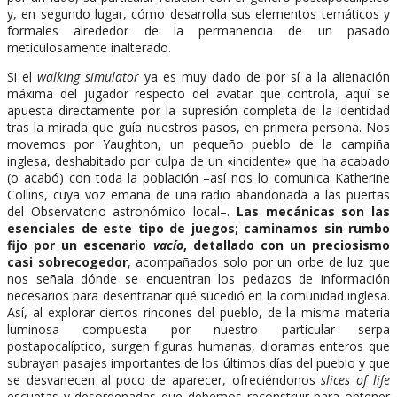
y, en segundo lugar, cómo desarrolla sus elementos temáticos y
formales alrededor de la permanencia de un pasado
meticulosamente inalterado.
Si el
walking simulator
ya es muy dado de por sí a la alienación
máxima del jugador respecto del avatar que controla, aquí se
apuesta directamente por la supresión completa de la identidad
tras la mirada que guía nuestros pasos, en primera persona. Nos
movemos por Yaughton, un pequeño pueblo de la campiña
inglesa, deshabitado por culpa de un «incidente» que ha acabado
(o acabó) con toda la población –así nos lo comunica Katherine
Collins, cuya voz emana de una radio abandonada a las puertas
del Observatorio astronómico local–.
Las mecánicas son las
esenciales de este tipo de juegos; caminamos sin rumbo
fijo por un escenario
vacío
, detallado con un preciosismo
casi sobrecogedor
, acompañados solo por un orbe de luz que
nos señala dónde se encuentran los pedazos de información
necesarios para desentrañar qué sucedió en la comunidad inglesa.
Así, al explorar ciertos rincones del pueblo, de la misma materia
luminosa compuesta por nuestro particular serpa
postapocalíptico, surgen figuras humanas, dioramas enteros que
subrayan pasajes importantes de los últimos días del pueblo y que
se desvanecen al poco de aparecer, ofreciéndonos
slices of life
escuetas y desordenadas que debemos reconstruir para obtener