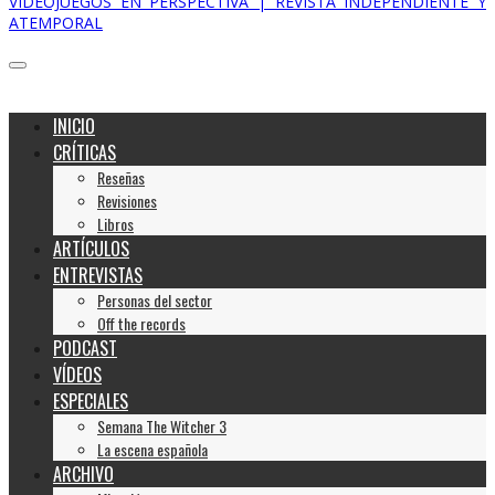
VIDEOJUEGOS EN PERSPECTIVA | REVISTA INDEPENDIENTE Y
ATEMPORAL
INICIO
CRÍTICAS
Reseñas
Revisiones
Libros
ARTÍCULOS
ENTREVISTAS
Personas del sector
Off the records
PODCAST
VÍDEOS
ESPECIALES
Semana The Witcher 3
La escena española
ARCHIVO