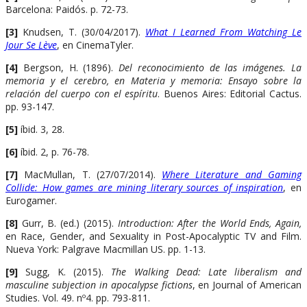
Barcelona: Paidós. p. 72-73.
[3]
Knudsen, T. (30/04/2017).
What I Learned From Watching Le
Jour Se Lève
, en CinemaTyler.
[4]
Bergson, H. (1896).
Del reconocimiento de las imágenes. La
memoria y el cerebro, en Materia y memoria: Ensayo sobre la
relación del cuerpo con el espíritu
. Buenos Aires: Editorial Cactus.
pp. 93-147.
[5]
íbid. 3, 28.
[6]
íbid. 2, p. 76-78.
[7]
MacMullan, T. (27/07/2014).
Where Literature and Gaming
Collide: How games are mining literary sources of inspiration
, en
Eurogamer.
[8]
Gurr, B. (ed.) (2015).
Introduction: After the World Ends, Again,
en Race, Gender, and Sexuality in Post-Apocalyptic TV and Film.
Nueva York: Palgrave Macmillan US. pp. 1-13.
[9]
Sugg, K. (2015).
The Walking Dead: Late liberalism and
masculine subjection in apocalypse fictions
, en Journal of American
Studies. Vol. 49. nº4. pp. 793-811.