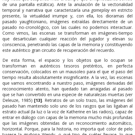
de una pantalla estática). Ante la anulación de la vectorialidad
temporal y narrativa que caracterizaría una
gameplay
en estricto
presente, la virtualidad irrumpe y, con ella, los dioramas del
pasado yaughtoniano, imágenes extraídas directamente de un
pasado no-cronológico, con las cuales no podemos interactuar.
Como vimos, las escenas se transforman en imágenes-tiempo
que desarticulan cualquier reacción del jugador y elevan su
consciencia, penetrando las capas de la memoria y constituyendo
este auténtico gran circuito de recuperación del recuerdo.
De esta forma, el espacio y los objetos que lo ocupan se
transforman en auténticos tesoros pretéritos, en perfecta
conservación, colocados en un mausoleo para el que el paso del
tiempo resulta absolutamente insignificante. A la vez, las escenas
que vamos encontrando a nuestro paso, imágenes derivadas del
reconocimiento atento, han quedado tan arraigadas al pasado
que se han convertido en una especie de naturalezas muertas (ver
Deleuze, 1985)
[13]
. Retratos de un solo trazo, las imágenes del
pasado han mantenido solo uno de los rasgos que las ligaban al
estrato actual (la luz o la voz de Katherine en las radios), capaz de
entrar en diálogo con capas de la memoria mucho más profundas
que las imágenes obtenidas de un reconocimiento automático,
horizontal. Porque, para la historia, no importa qué color de pelo
tuviese la gruñona Wendy, o qué tipo de suéter llevase, lo que