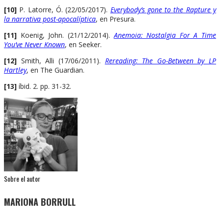
[10]
P. Latorre, Ó. (22/05/2017).
Everybody’s gone to the Rapture y
la narrativa post-apocalíptica
, en Presura.
[11]
Koenig, John. (21/12/2014).
Anemoia: Nostalgia For A Time
You’ve Never Known
, en Seeker.
[12]
Smith, Alli (17/06/2011).
Rereading: The Go-Between by LP
Hartley
, en The Guardian.
[13]
íbid. 2. pp. 31-32.
Sobre el autor
MARIONA BORRULL