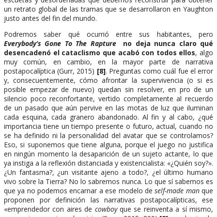
un retrato global de las tramas que se desarrollaron en Yaughton
justo antes del fin del mundo.
Podremos saber qué ocurrió entre sus habitantes, pero
Everybody’s Gone To The Rapture
no deja nunca claro qué
desencadenó el cataclismo que acabó con todos ellos
, algo
muy común, en cambio, en la mayor parte de narrativa
postapocalíptica (Gurr, 2015)
[8]
. Preguntas como cuál fue el error
y, consecuentemente, cómo afrontar la supervivencia (o si es
posible empezar de nuevo) quedan sin resolver, en pro de un
silencio poco reconfortante, vertido completamente al recuerdo
de un pasado que aún pervive en las motas de luz que iluminan
cada esquina, cada granero abandonado. Al fin y al cabo, ¿qué
importancia tiene un tiempo presente o futuro, actual, cuando no
se ha definido ni la personalidad del avatar que se controlamos?
Eso, si suponemos que tiene alguna, porque el juego no justifica
en ningún momento la desaparición de un sujeto actante, lo que
ya instiga a la reflexión distanciada y existencialista: «¿Quién soy?».
¿Un fantasma?, ¿un visitante ajeno a todo?, ¿el último humano
vivo sobre la Tierra? No lo sabremos nunca. Lo que sí sabemos es
que ya no podemos encarnar a ese modelo de
self-made man
que
proponen por definición las narrativas postapocalípticas, ese
«emprendedor con aires de
cowboy
que se reinventa a sí mismo,