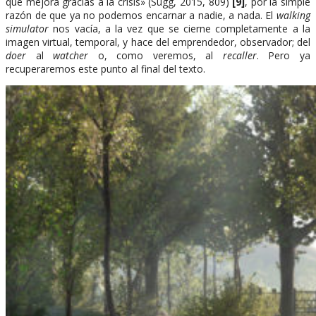
que mejora gracias a la crisis» (Sugg, 2015, 809)
[9]
, por la simple
razón de que ya no podemos encarnar a nadie, a nada. El
walking
simulator
nos vacía, a la vez que se cierne completamente a la
imagen virtual, temporal, y hace del emprendedor, observador; del
doer
al
watcher
o, como veremos, al
recaller
. Pero ya
recuperaremos este punto al final del texto.