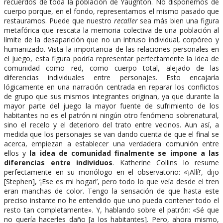
recuerdos de toda la población de Yaughton. No disponemos de
cuerpo porque, en el fondo, representamos el mismo pasado que
restauramos. Puede que nuestro
recaller
sea más bien una figura
metafórica que rescata la memoria colectiva de una población al
límite de la desaparición que no un intruso individual, corpóreo y
humanizado. Vista la importancia de las relaciones personales en
el juego, esta figura podría representar perfectamente la idea de
comunidad como red, como cuerpo total, alejado de las
diferencias individuales entre personajes. Esto encajaría
lógicamente en una narración centrada en reparar los conflictos
de grupo que sus mismos integrantes originan, ya que durante la
mayor parte del juego la mayor fuente de sufrimiento de los
habitantes no es el patrón ni ningún otro fenómeno sobrenatural,
sino el recelo y el deterioro del trato entre vecinos. Aun así, a
medida que los personajes se van dando cuenta de que el final se
acerca, empiezan a establecer una verdadera comunión entre
ellos y
la idea de comunidad finalmente se impone a las
diferencias entre individuos
. Katherine Collins lo resume
perfectamente en su monólogo en el observatorio: «‘¡Allí!’, dijo
[Stephen], ‘¡Ese es mi hogar!’, pero todo lo que veía desde el tren
eran manchas de color. Tengo la sensación de que hasta este
preciso instante no he entendido que uno pueda contener todo el
resto tan completamente». Y, hablando sobre el patrón: «Sé que
no quería hacerles daño [a los habitantes]. Pero, ahora mismo,