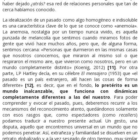
haber dejado
¿atrás?
esa red de relaciones personales que tan de
cerca habíamos conocido.
La idealización de un pasado como algo homogéneo e indisoluble
es una característica clave de lo que se conoce como «anemoia».
La anemoia, nostalgia por un tiempo nunca vivido, es aquella
punzada de melancolía que sentimos cuando miramos fotos de
gente que vivió hace muchos años, pero que, de alguna forma,
sentimos cercana: «Personas que durmieron en las mismas casas
que nosotros conocemos, que miraron al mismo sol o que
respiraron el mismo aire, que vivieron como nosotros, pero en un
mundo completamente distinto» (Koenig, 2012)
[11]
. Por otra
parte, LP Hartley decía, en su célebre
El mensajero
(1953) que «el
pasado es un país extranjero, allí hacen las cosas de forma
diferente»
[12]
, es decir, que en el fondo,
lo pretérito es un
mundo inalcanzable, que funciona con dinámicas
completamente diferentes a las del nuestro
. Para poder
comprender y evocar el pasado, pues, deberemos recurrir a los
mecanismos del reconocimiento atento, quedándonos solamente
con esos rasgos que, como espectadores (como
recallers
)
podamos traducir a nuestro presente actual. Un gesto, una
disputa, aquello que encontremos universal en un mundo que no
podemos penetrar. Así, extrañeza y familiaridad se disuelven en un
retrato globalizado y a la vez sesgado de otro tiempo, muy similar