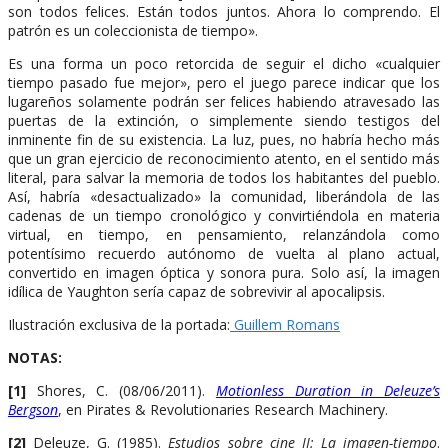
son todos felices. Están todos juntos. Ahora lo comprendo. El
patrón es un coleccionista de tiempo».
Es una forma un poco retorcida de seguir el dicho «cualquier
tiempo pasado fue mejor», pero el juego parece indicar que los
lugareños solamente podrán ser felices habiendo atravesado las
puertas de la extinción, o simplemente siendo testigos del
inminente fin de su existencia. La luz, pues, no habría hecho más
que un gran ejercicio de reconocimiento atento, en el sentido más
literal, para salvar la memoria de todos los habitantes del pueblo.
Así, habría «desactualizado» la comunidad, liberándola de las
cadenas de un tiempo cronológico y convirtiéndola en materia
virtual, en tiempo, en pensamiento, relanzándola como
potentísimo recuerdo autónomo de vuelta al plano actual,
convertido en imagen óptica y sonora pura. Solo así, la imagen
idílica de Yaughton sería capaz de sobrevivir al apocalipsis.
Ilustración exclusiva de la portada:
Guillem Romans
NOTAS:
[1]
Shores, C. (08/06/2011).
Motionless Duration in Deleuze’s
Bergson
, en Pirates & Revolutionaries Research Machinery.
[2]
Deleuze, G. (1985).
Estudios sobre cine II: La imagen-tiempo
.