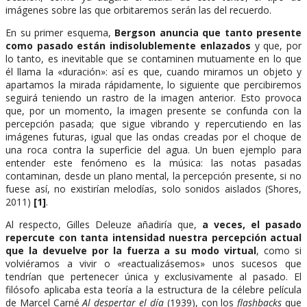
imágenes sobre las que orbitaremos serán las del recuerdo.
En su primer esquema,
Bergson anuncia que tanto presente
como pasado están indisolublemente enlazados
y que, por
lo tanto, es inevitable que se contaminen mutuamente en lo que
él llama la «duración»: así es que, cuando miramos un objeto y
apartamos la mirada rápidamente, lo siguiente que percibiremos
seguirá teniendo un rastro de la imagen anterior. Esto provoca
que, por un momento, la imagen presente se confunda con la
percepción pasada; que sigue vibrando y repercutiendo en las
imágenes futuras, igual que las ondas creadas por el choque de
una roca contra la superficie del agua. Un buen ejemplo para
entender este fenómeno es la música: las notas pasadas
contaminan, desde un plano mental, la percepción presente, si no
fuese así, no existirían melodías, solo sonidos aislados (Shores,
2011)
[1]
.
Al respecto, Gilles Deleuze añadiría que,
a veces, el pasado
repercute con tanta intensidad nuestra percepción actual
que la devuelve por la fuerza a su modo virtual
, como si
volviéramos a vivir o «reactualizásemos» unos sucesos que
tendrían que pertenecer única y exclusivamente al pasado. El
filósofo aplicaba esta teoría a la estructura de la célebre película
de Marcel Carné
Al despertar el día
(1939), con los
flashbacks
que