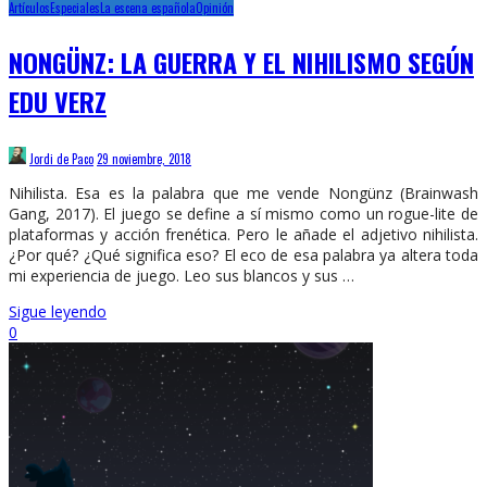
Artículos
Especiales
La escena española
Opinión
NONGÜNZ: LA GUERRA Y EL NIHILISMO SEGÚN
EDU VERZ
Jordi de Paco
29 noviembre, 2018
Nihilista. Esa es la palabra que me vende Nongünz (Brainwash
Gang, 2017). El juego se define a sí mismo como un rogue-lite de
plataformas y acción frenética. Pero le añade el adjetivo nihilista.
¿Por qué? ¿Qué significa eso? El eco de esa palabra ya altera toda
mi experiencia de juego. Leo sus blancos y sus …
Sigue leyendo
0