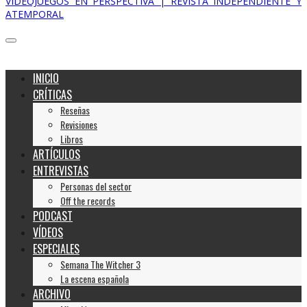
VIDEOJUEGOS EN PERSPECTIVA | REVISTA INDEPENDIENTE Y
ATEMPORAL
INICIO
CRÍTICAS
Reseñas
Revisiones
Libros
ARTÍCULOS
ENTREVISTAS
Personas del sector
Off the records
PODCAST
VÍDEOS
ESPECIALES
Semana The Witcher 3
La escena española
ARCHIVO