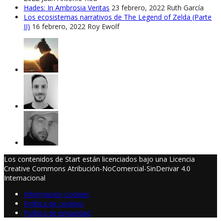
Hades: In Ambrosia Veritas
23 febrero, 2022
Ruth García
Los ecosistemas narrativos de The Legend of Zelda (Parte
II)
16 febrero, 2022
Roy Ewolf
Los contenidos de Start están licenciados bajo una Licencia
Creative Commons Atribución-NoComercial-SinDerivar 4.0
Internacional
Información cookies
Política de cookies
Política de privacidad