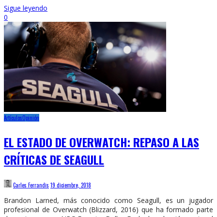
Sigue leyendo
0
Artículos
Opinión
EL ESTADO DE OVERWATCH: REPASO A LAS
CRÍTICAS DE SEAGULL
Carles Ferrandis
19 diciembre, 2018
Brandon Larned, más conocido como Seagull, es un jugador
profesional de Overwatch (Blizzard, 2016) que ha formado parte