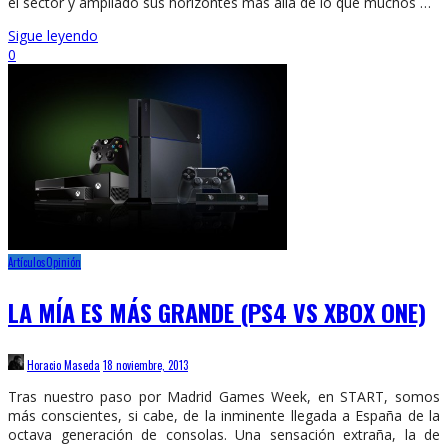
el sector y ampliado sus horizontes más allá de lo que muchos …
Sigue leyendo
0
Artículos
Opinión
LA MÍA ES MÁS GRANDE (PS4 VS XBOX ONE)
Horacio Maseda
18 noviembre, 2013
Tras nuestro paso por Madrid Games Week, en START, somos
más conscientes, si cabe, de la inminente llegada a España de la
octava generación de consolas. Una sensación extraña, la de