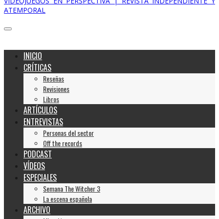
VIDEOJUEGOS EN PERSPECTIVA | REVISTA INDEPENDIENTE Y
ATEMPORAL
INICIO
CRÍTICAS
Reseñas
Revisiones
Libros
ARTÍCULOS
ENTREVISTAS
Personas del sector
Off the records
PODCAST
VÍDEOS
ESPECIALES
Semana The Witcher 3
La escena española
ARCHIVO