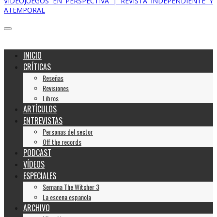
VIDEOJUEGOS EN PERSPECTIVA | REVISTA INDEPENDIENTE Y
ATEMPORAL
INICIO
CRÍTICAS
Reseñas
Revisiones
Libros
ARTÍCULOS
ENTREVISTAS
Personas del sector
Off the records
PODCAST
VÍDEOS
ESPECIALES
Semana The Witcher 3
La escena española
ARCHIVO