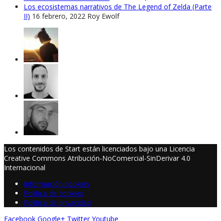
Los ecosistemas narrativos de The Legend of Zelda (Parte
II)
16 febrero, 2022
Roy Ewolf
Los contenidos de Start están licenciados bajo una Licencia
Creative Commons Atribución-NoComercial-SinDerivar 4.0
Internacional
Información cookies
Política de cookies
Política de privacidad
Facebook
Google+
Twitter
Youtube