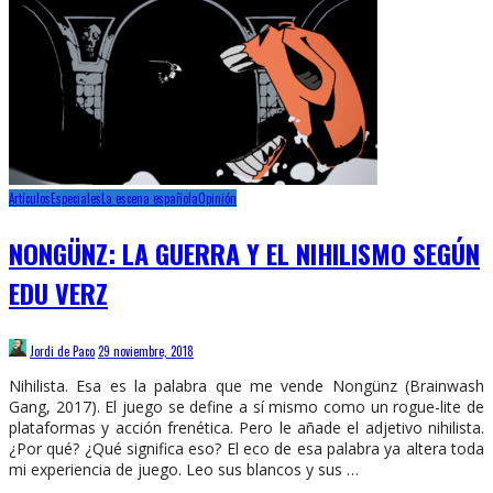
Artículos
Especiales
La escena española
Opinión
NONGÜNZ: LA GUERRA Y EL NIHILISMO SEGÚN
EDU VERZ
Jordi de Paco
29 noviembre, 2018
Nihilista. Esa es la palabra que me vende Nongünz (Brainwash
Gang, 2017). El juego se define a sí mismo como un rogue-lite de
plataformas y acción frenética. Pero le añade el adjetivo nihilista.
¿Por qué? ¿Qué significa eso? El eco de esa palabra ya altera toda
mi experiencia de juego. Leo sus blancos y sus …