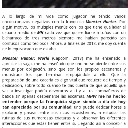
A lo largo de mi vida como jugador he tenido varios
encontronazos negativos con la franquicia
Monster Hunter
. Por
algún motivo, los múltiples menús con los que tiene que lidiar el
usuario medio de
MH
cada vez que quiere liarse a toñas con un
bicharraco de tres metros siempre me habían parecido tan
confusos como tediosos. Ahora, a finales de 2018, me doy cuenta
de lo equivocado que estaba.
Monster Hunter: World
(Capcom, 2018) me ha enseñado a
apreciar la saga, me ha enseñado que uno no se pierde entre sus
menús por obligación, sino que son los propios escenarios y
monstruos los que terminan empujándole a ello. Que la
preparación de una cacería es algo vital que requiere de tiempo y
dedicación, sobre todo cuando te das cuenta de que aquello que
vas a investigar podría devoraros a ti y a tus compañeros de
batida sin apenas despeinarse las escamas.
MHW
me ha hecho
entender porque la franquicia sigue siendo a día de hoy
tan apreciada por su comunidad
: uno puede dedicar horas a
explorar y pasear entre sus ricos ecosistemas, a estudiar las
rutinas de sus numerosas criaturas y a observar las diferentes
interacciones que estas tienen entre sí. Llegando así a concebir a