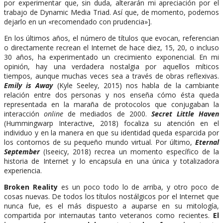
por experimentar que, sin duda, alterarán mi apreciación por el
trabajo de Dynamic Media Triad. Así que, de momento, podemos
dejarlo en un «recomendado con prudencia»].
En los últimos años, el número de títulos que evocan, referencian
o directamente recrean el Internet de hace diez, 15, 20, o incluso
30 años, ha experimentado un crecimiento exponencial. En mi
opinión, hay una verdadera nostalgia por aquellos míticos
tiempos, aunque muchas veces sea a través de obras reflexivas.
Emily is Away
(Kyle Seeley, 2015) nos habla de la cambiante
relación entre dos personas y nos enseña cómo ésta queda
representada en la maraña de protocolos que conjugaban la
interacción
online
de mediados de 2000.
Secret Little Haven
(Hummingwarp Interactive, 2018) focaliza su atención en el
individuo y en la manera en que su identidad queda esparcida por
los contornos de su pequeño mundo virtual. Por último,
Eternal
September
(Iseeicy, 2018) recrea un momento específico de la
historia de Internet y lo encapsula en una única y totalizadora
experiencia.
Broken Reality
es un poco todo lo de arriba, y otro poco de
cosas nuevas. De todos los títulos nostálgicos por el Internet que
nunca fue, es el más dispuesto a auparse en su mitología,
compartida por internautas tanto veteranos como recientes.
El