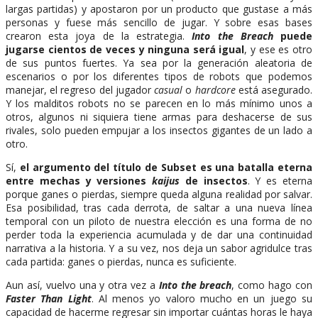
largas partidas) y apostaron por un producto que gustase a más
personas y fuese más sencillo de jugar. Y sobre esas bases
crearon esta joya de la estrategia.
Into the Breach
puede
jugarse cientos de veces y ninguna será igual
, y ese es otro
de sus puntos fuertes. Ya sea por la generación aleatoria de
escenarios o por los diferentes tipos de robots que podemos
manejar, el regreso del jugador
casual
o
hardcore
está asegurado.
Y los malditos robots no se parecen en lo más mínimo unos a
otros, algunos ni siquiera tiene armas para deshacerse de sus
rivales, solo pueden empujar a los insectos gigantes de un lado a
otro.
Sí,
el argumento del título de Subset es una batalla eterna
entre mechas y versiones
kaijus
de insectos
. Y es eterna
porque ganes o pierdas, siempre queda alguna realidad por salvar.
Esa posibilidad, tras cada derrota, de saltar a una nueva línea
temporal con un piloto de nuestra elección es una forma de no
perder toda la experiencia acumulada y de dar una continuidad
narrativa a la historia. Y a su vez, nos deja un sabor agridulce tras
cada partida: ganes o pierdas, nunca es suficiente.
Aun así, vuelvo una y otra vez a
Into the breac
h
, como hago con
Faster Than Light
. Al menos yo valoro mucho en un juego su
capacidad de hacerme regresar sin importar cuántas horas le haya