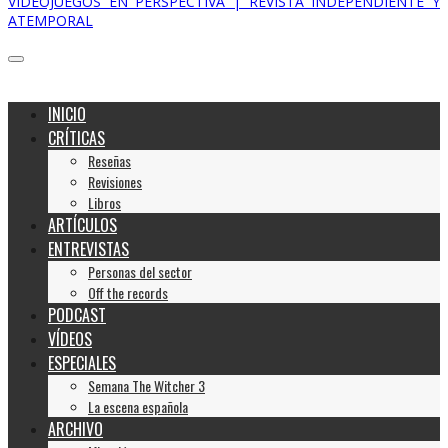
VIDEOJUEGOS EN PERSPECTIVA | REVISTA INDEPENDIENTE Y
ATEMPORAL
INICIO
CRÍTICAS
Reseñas
Revisiones
Libros
ARTÍCULOS
ENTREVISTAS
Personas del sector
Off the records
PODCAST
VÍDEOS
ESPECIALES
Semana The Witcher 3
La escena española
ARCHIVO