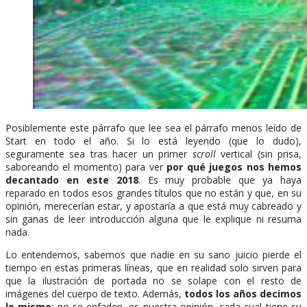
Posiblemente este párrafo que lee sea el párrafo menos leído de
Start en todo el año. Si lo está leyendo (que lo dudo),
seguramente sea tras hacer un primer
scroll
vertical (sin prisa,
saboreando el momento) para ver
por qué juegos nos hemos
decantado en este 2018
. Es muy probable que ya haya
reparado en todos esos grandes títulos que no están y que, en su
opinión, merecerían estar, y apostaría a que está muy cabreado y
sin ganas de leer introducción alguna que le explique ni resuma
nada.
Lo entendemos, sabemos que nadie en su sano juicio pierde el
tiempo en estas primeras líneas, que en realidad solo sirven para
que la ilustración de portada no se solape con el resto de
imágenes del cuerpo de texto. Además,
todos los años decimos
lo mismo
: no se enfaden, es nuestra opinión, cada cual tiene su