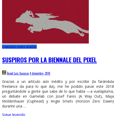
Especiales
La escena española
SUSPIROS POR LA BIENNALE DEL PIXEL
Ángel Luis Sucasas
4 diciembre, 2018
Gracias a un artículo aún inédito y por escribir (la farándula
freelance da para lo que da), me he podido pasar este 2018
preguntándole a gente que sabe de lo que habla —a vuelapluma,
un debate en Gamelab con Josef Fares (A Way Out), Maja
Moldenhauer (Cuphead) y Angie Smets (Horizon Zero Dawn)
durante una …
Sigue leyendo