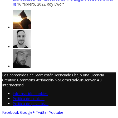
II)
16 febrero, 2022
Roy Ewolf
Los contenidos de Start están licenciados bajo una Licencia
Creative Commons Atribución-NoComercial-SinDerivar 4.0
Internacional
Información cookies
Política de cookies
Política de privacidad
Facebook
Google+
Twitter
Youtube