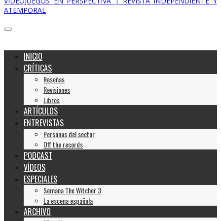
VIDEOJUEGOS EN PERSPECTIVA | REVISTA INDEPENDIENTE Y
ATEMPORAL
INICIO
CRÍTICAS
Reseñas
Revisiones
Libros
ARTÍCULOS
ENTREVISTAS
Personas del sector
Off the records
PODCAST
VÍDEOS
ESPECIALES
Semana The Witcher 3
La escena española
ARCHIVO