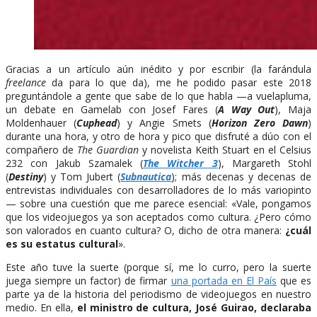
Gracias a un artículo aún inédito y por escribir (la farándula
freelance
da para lo que da), me he podido pasar este 2018
preguntándole a gente que sabe de lo que habla —a vuelapluma,
un debate en Gamelab con Josef Fares (
A Way Out
), Maja
Moldenhauer (
Cuphead
) y Angie Smets (
Horizon Zero Dawn
)
durante una hora, y otro de hora y pico que disfruté a dúo con el
compañero de
The Guardian
y novelista Keith Stuart en el Celsius
232 con Jakub Szamalek (
The Witcher 3
), Margareth Stohl
(
Destiny
) y Tom Jubert (
Subnautica
); más decenas y decenas de
entrevistas individuales con desarrolladores de lo más variopinto
— sobre una cuestión que me parece esencial: «Vale, pongamos
que los videojuegos ya son aceptados como cultura. ¿Pero cómo
son valorados en cuanto cultura? O, dicho de otra manera:
¿cuál
es su estatus cultural
».
Este año tuve la suerte (porque sí, me lo curro, pero la suerte
juega siempre un factor) de firmar
una portada en El País
que es
parte ya de la historia del periodismo de videojuegos en nuestro
medio. En ella,
el ministro de cultura, José Guirao, declaraba