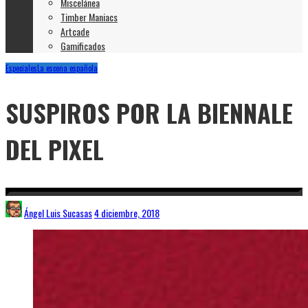
Miscelánea
Timber Maniacs
Artcade
Gamificados
Especiales
La escena española
SUSPIROS POR LA BIENNALE
DEL PIXEL
Ángel Luis Sucasas
4 diciembre, 2018