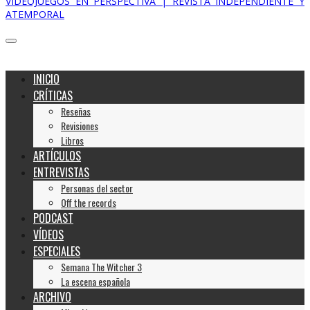
VIDEOJUEGOS EN PERSPECTIVA | REVISTA INDEPENDIENTE Y
ATEMPORAL
INICIO
CRÍTICAS
Reseñas
Revisiones
Libros
ARTÍCULOS
ENTREVISTAS
Personas del sector
Off the records
PODCAST
VÍDEOS
ESPECIALES
Semana The Witcher 3
La escena española
ARCHIVO