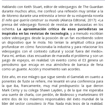
Hablando con Keith Stuart, editor de videojuegos de The Guardian
durante muchos años, me confesó una reflexión muy similar a la
de Moreno durante una entrevista a tenor de su estupenda novela
El niño que quería construir su mundo
(Alianza Editorial, 2017): «La
prensa del videojuego floreció de revistas de entusiastas en los
ochenta.
La aproximación crítica de esos periodistas se
inspiraba en las revistas de tecnología
, y a menudo escribían
sobre videojuegos desde la posición de un fan escribiendo sobre
un dispositivo que le mola. No tenían la amplitud crítica para
profundizar en cómo funcionaba la industria y para relacionar los
videojuegos con el contexto cultural y social fuera del medio».
Para mí, ambas citas encuadran de maravilla el problema y son un
juego de espejos, en realidad. Un evento como el E3 genera un
periodismo que encaja en esa atmósfera de barraca de feria
como un guante. Acción y movimiento van acordes.
Este año, en ese milagro que sigue siendo el Gamelab en cuanto a
ponentes de fuste se refiere, me levanté en una conferencia para
la que iba, francamente, muy mal predispuesto: la que dieron
Mark Cerny y su colega Shawn Layden, y de la que me esperaba
una suerte de charla, con perdón, de libidinoso y marketiniano 69
entre dos de los máximos responsables del éxito mundial de la
líder del sector consolero:
la
Play
. Nada más lejos de la realidad.