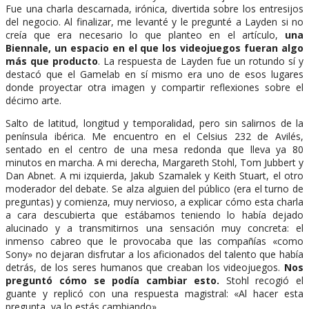
Fue una charla descarnada, irónica, divertida sobre los entresijos
del negocio. Al finalizar, me levanté y le pregunté a Layden si no
creía que era necesario lo que planteo en el artículo,
una
Biennale, un espacio en el que los videojuegos fueran algo
más que producto
. La respuesta de Layden fue un rotundo sí y
destacó que el Gamelab en sí mismo era uno de esos lugares
donde proyectar otra imagen y compartir reflexiones sobre el
décimo arte.
Salto de latitud, longitud y temporalidad, pero sin salirnos de la
península ibérica. Me encuentro en el Celsius 232 de Avilés,
sentado en el centro de una mesa redonda que lleva ya 80
minutos en marcha. A mi derecha, Margareth Stohl, Tom Jubbert y
Dan Abnet. A mi izquierda, Jakub Szamalek y Keith Stuart, el otro
moderador del debate. Se alza alguien del público (era el turno de
preguntas) y comienza, muy nervioso, a explicar cómo esta charla
a cara descubierta que estábamos teniendo lo había dejado
alucinado y a transmitirnos una sensación muy concreta: el
inmenso cabreo que le provocaba que las compañías «como
Sony» no dejaran disfrutar a los aficionados del talento que había
detrás, de los seres humanos que creaban los videojuegos.
Nos
preguntó cómo se podía cambiar esto.
Stohl recogió el
guante y replicó con una respuesta magistral: «Al hacer esta
pregunta, ya lo estás cambiando».