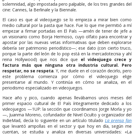
solemnidad, algo impostada pero palpable, de los tres grandes del
cine: Cannes, la Berlinale y la Biennale.
El caso es que al videojuego se lo empieza a mirar bien como
medio cultural por la pasta que hace. Fue lo que me permitió a mí
empezar a firmar portadas en El País —amén de tener de jefe a
un visionario como Borja Hermoso, cuyo olfato para encontrar y
apostar por las nuevas vetas informativas que deben explorarse
debería ser patrimonio periodístico—; ese dato (con cierto truco,
porque la parte del león de lo pop está en la mercadotecnia y ahí
reina Hollywood) que nos dice que
el videojuego crece y
factura más que ninguna otra industria cultural. Pero
respetar, no se respeta
. Y, me duele en el corazón decirlo, pero
este problema comienza por cómo el videojuego elige
presentarse al mundo. Y continúa en cómo se analiza, en el
periodismo especializado en videojuegos.
Hace año y pico, cuando apenas llevábamos unos meses del
primer espacio cultural de El País íntegramente dedicado a los
videojuegos —1UP: la sección que coordinamos Jorge Morla y yo
—, Juanma Moreno, cofundador de Nivel Oculto y organizador del
IndieMad, decía lo siguiente en un artículo titulado
La prensa fan
que levantó ampollas en el sector y que hoy en día, según me
cuentan, se estudia y analiza en diversas universidades: «La