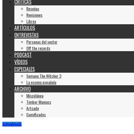
CRÍTICAS
Reseñas
Revisiones
Libros
ARTÍCULOS
ENTREVISTAS
Personas del sector
Off the records
PODCAST
VÍDEOS
ESPECIALES
Semana The Witcher 3
La escena española
ARCHIVO
Miscelánea
Timber Maniacs
Artcade
Gamificados
Archivo
Artcade