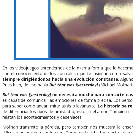
En los videojuegos aprendemos de la misma forma que lo hacemos 
con el conocimiento de los controles (que te insinúan cómo salva
siempre dirigiéndonos hacia una evolución constante
. Algun
Pues bien, de eso habla
But that was [yesterday]
(Michael Molinari
But that was [yesterday]
no necesita mucho para contarte cas
es capaz de comunicar las emociones de forma precisa. Los persona
para saber como andar, mirar atrás o levantarte.
La historia se r
de diferenciar los tipos de amistad o, estos, del amor. También di
relatan los acontecimientos y desenlaces.
Molinari transmite la pérdida, pero también nos muestra la ens
dificultades presentes y futuras. Como en la vida, todo está int