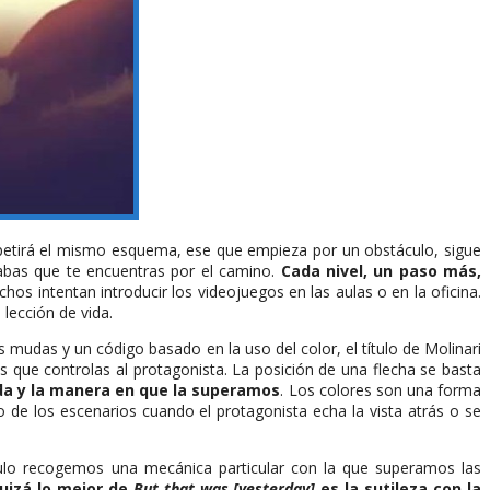
petirá el mismo esquema, ese que empieza por un obstáculo, sigue
rabas que te encuentras por el camino.
Cada nivel, un paso más,
os intentan introducir los videojuegos en las aulas o en la oficina.
lección de vida.
s mudas y un código basado en la uso del color, el título de Molinari
 que controlas al protagonista. La posición de una flecha se basta
dida y la manera en que la superamos
. Los colores son una forma
o de los escenarios cuando el protagonista echa la vista atrás o se
tulo recogemos una mecánica particular con la que superamos las
uizá lo mejor de
But that was [yesterday]
es la sutileza con la