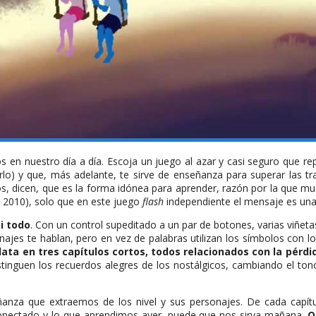
en nuestro día a día. Escoja un juego al azar y casi seguro que re
rlo) y que, más adelante, te sirve de enseñanza para superar las t
os, dicen, que es la forma idónea para aprender, razón por la que much
, 2010), solo que en este juego
flash
independiente el mensaje es una 
i todo
. Con un control supeditado a un par de botones, varias viñeta
jes te hablan, pero en vez de palabras utilizan los símbolos con los
elata en tres capítulos cortos, todos relacionados con la pér
stinguen los recuerdos alegres de los nostálgicos, cambiando el ton
eñanza que extraemos de los nivel y sus personajes. De cada capí
erconectado y lo que aprendimos ayer, puede que nos sirva mañana.
Q