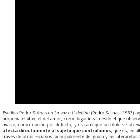
Escribía Pedro Salinas en
La voz a ti debida
(Pedro Salinas, 1933) aq
proponía el «tú», el del amor, como lugar ideal desde el que observa
avatar, como opción por defecto, y es raro que un título se atre
afecta directamente al sujeto que controlamos
, que es, en 
través de otros recursos (principalmente del guión y las interpretac