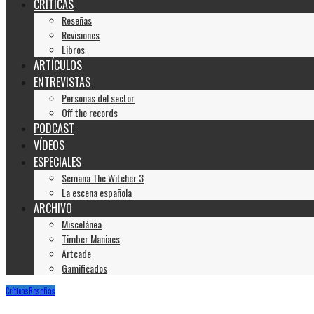
CRÍTICAS
Reseñas
Revisiones
Libros
ARTÍCULOS
ENTREVISTAS
Personas del sector
Off the records
PODCAST
VÍDEOS
ESPECIALES
Semana The Witcher 3
La escena española
ARCHIVO
Miscelánea
Timber Maniacs
Artcade
Gamificados
Críticas
Reseñas