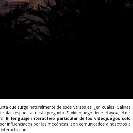
egunta que surge naturalmente de esos versos es: ¿en cuáles? Salinas
icular respuesta a esta pregunta. El videojuego tiene el «yo», el del
to.
El lenguaje interactivo particular de los videojuegos solo
 ser influenciados por las mecánicas, son comunicados a nosotros a
interactividad.