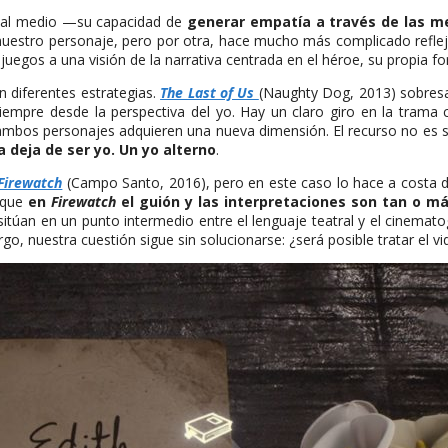
en al medio —su capacidad de
generar empatía a través de las m
uestro personaje, pero por otra, hace mucho más complicado reflejar 
eojuegos a una visión de la narrativa centrada en el héroe, su propia
n diferentes estrategias.
The Last of Us
(Naughty Dog, 2013) sobresa
iempre desde la perspectiva del yo. Hay un claro giro en la trama 
mbos personajes adquieren una nueva dimensión. El recurso no es sol
 deja de ser yo. Un yo alterno
.
Firewatch
(Campo Santo, 2016), pero en este caso lo hace a costa d
orque
en
Firewatch
el guión y las interpretaciones son tan o m
túan en un punto intermedio entre el lenguaje teatral y el cinematog
go, nuestra cuestión sigue sin solucionarse: ¿será posible tratar el v