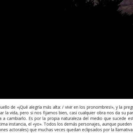
uello de «¡Qué alegría más alta: / vivir en los pronombres!», y la pr
r la vida, pero si nos fijamos bien, casi cualquier obra nos da su part
va a cambiarlo. Es por la propia naturaleza del medio que sucede es
última instancia, el «yo». Todos los demás personajes, aunque pueden
iones actorales) que muchas veces quedan eclipsados por la llamativa 