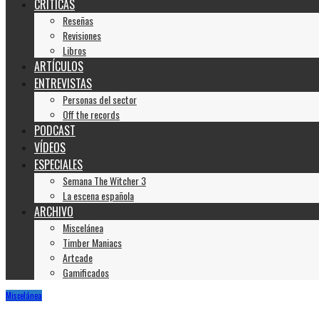
CRÍTICAS
Reseñas
Revisiones
Libros
ARTÍCULOS
ENTREVISTAS
Personas del sector
Off the records
PODCAST
VÍDEOS
ESPECIALES
Semana The Witcher 3
La escena española
ARCHIVO
Miscelánea
Timber Maniacs
Artcade
Gamificados
Miscelánea