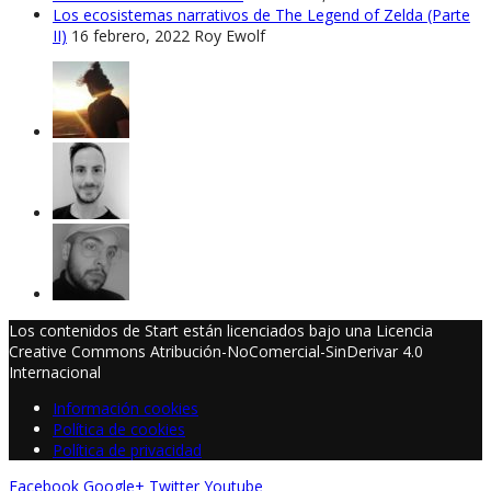
Los ecosistemas narrativos de The Legend of Zelda (Parte
II)
16 febrero, 2022
Roy Ewolf
Los contenidos de Start están licenciados bajo una Licencia
Creative Commons Atribución-NoComercial-SinDerivar 4.0
Internacional
Información cookies
Política de cookies
Política de privacidad
Facebook
Google+
Twitter
Youtube