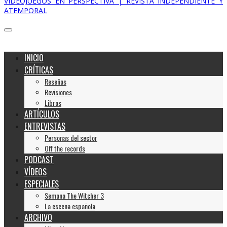
VIDEOJUEGOS EN PERSPECTIVA | REVISTA INDEPENDIENTE Y
ATEMPORAL
INICIO
CRÍTICAS
Reseñas
Revisiones
Libros
ARTÍCULOS
ENTREVISTAS
Personas del sector
Off the records
PODCAST
VÍDEOS
ESPECIALES
Semana The Witcher 3
La escena española
ARCHIVO