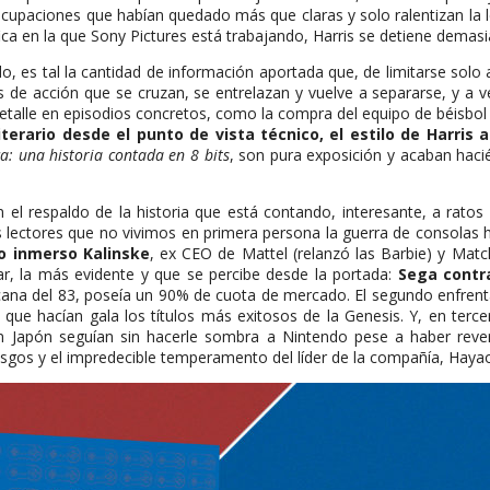
ocupaciones que habían quedado más que claras y solo ralentizan la l
a en la que Sony Pictures está trabajando, Harris se detiene demasi
 es tal la cantidad de información aportada que, de limitarse solo a
 de acción que se cruzan, se entrelazan y vuelve a separarse, y a vec
talle en episodios concretos, como la compra del equipo de béisbol S
terario desde el punto de vista técnico, el estilo de Harris a
a: una historia contada en 8 bits
, son pura exposición y acaban haci
on el respaldo de la historia que está contando, interesante, a ratos
so los lectores que no vivimos en primera persona la guerra de conso
io inmerso Kalinske
, ex CEO de Mattel (relanzó las Barbie) y Mat
r, la más evidente y que se percibe desde la portada:
Sega contr
mericana del 83, poseía un 90% de cuota de mercado. El segundo enfren
a que hacían gala los títulos más exitosos de la Genesis. Y, en tercer
n Japón seguían sin hacerle sombra a Nintendo pese a haber revertid
iesgos y el impredecible temperamento del líder de la compañía, Ha