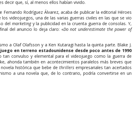
 decir que, sí, al menos ellos habían vivido.
de Fernando Rodríguez Álvarez, acaba de publicar la editorial Héroes
 los videojuegos, una de las varias guerras civiles en las que se vio
so del
marketing
y la publicidad en la cruenta guerra de consolas. Y,
inal del anuncio lo deja claro: «
Do not underestimate the power of
smo a Olaf Olafsson y a Ken Kutaragi hasta la quinta parte. Blake J.
deojuego en terreno estadounidense desde poco antes de 1990
o tan convulso y elemental para el videojuego como la guerra de
inske, ahonda también en acontecimientos paralelos más breves que
 novela histórica que bebe de
thrillers
empresariales tan acertados
amismo a una novela que, de lo contrario, podría convertirse en un