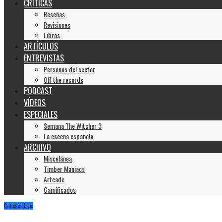
CRÍTICAS
Reseñas
Revisiones
Libros
ARTÍCULOS
ENTREVISTAS
Personas del sector
Off the records
PODCAST
VÍDEOS
ESPECIALES
Semana The Witcher 3
La escena española
ARCHIVO
Miscelánea
Timber Maniacs
Artcade
Gamificados
Críticas
Libros