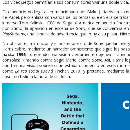
Los videojuegos permitían a sus consumidores vivir una doble vida, t
Este anuncio no llega a ser mencionado por Blake J. Harris en su 
de Papel, pero enlaza con varios de los temas que en ella se tratan.
inmerso Tom Kalinske, CEO de Sega of America en aquella época y 
por último, la aparición en escena de Sony, que se convertiría en 
PlayStation
», una especie de advertencia que, muy a su pesar, Nint
No obstante, la irrupción y el posterior éxito de Sony quedan rel
Harris cubre, mediante un narrador omnisciente que sigue los pas
hasta 1996
, ofreciendo una visión ciertamente objetiva —aunq
consolas: Nintendo contra Sega; Mario contra Sonic. Así, Harris 
aportan una visión sobre lo que estaba ocurriendo en esos moment
como
La red social
(David Fincher, 2010) y pretende, mediante la 
absoluto tedio a la hora de ser leída.