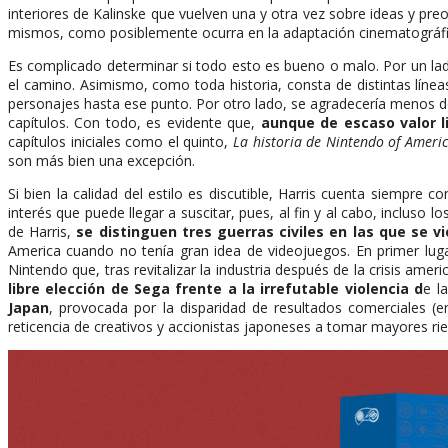
interiores de Kalinske que vuelven una y otra vez sobre ideas y pre
mismos, como posiblemente ocurra en la adaptación cinematográfic
Es complicado determinar si todo esto es bueno o malo. Por un lado,
el camino. Asimismo, como toda historia, consta de distintas líneas
personajes hasta ese punto. Por otro lado, se agradecería menos de
capítulos. Con todo, es evidente que,
aunque de escaso valor li
capítulos iniciales como el quinto,
La historia de Nintendo of Americ
son más bien una excepción.
Si bien la calidad del estilo es discutible, Harris cuenta siempre c
interés que puede llegar a suscitar, pues, al fin y al cabo, inclu
de Harris,
se distinguen tres guerras civiles en las que se v
America cuando no tenía gran idea de videojuegos. En primer luga
Nintendo que, tras revitalizar la industria después de la crisis a
libre elección de Sega frente a la irrefutable violencia d
e l
Japan
, provocada por la disparidad de resultados comerciales (e
reticencia de creativos y accionistas japoneses a tomar mayores r