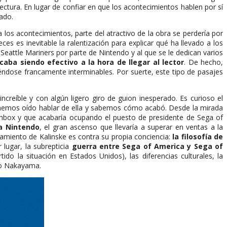
ectura. En lugar de confiar en que los acontecimientos hablen por sí
ado.
 los acontecimientos, parte del atractivo de la obra se perdería por
es es inevitable la ralentización para explicar qué ha llevado a los
eattle Mariners por parte de Nintendo y al que se le dedican varios
caba siendo efectivo a la hora de llegar al lector
. De hecho,
éndose francamente interminables. Por suerte, este tipo de pasajes
 increíble y con algún ligero giro de guion inesperado. Es curioso el
las hemos oído hablar de ella y sabemos cómo acabó. Desde la mirada
chbox y que acabaría ocupando el puesto de presidente de Sega of
a Nintendo
, el gran ascenso que llevaría a superar en ventas a la
tamiento de Kalinske es contra su propia conciencia:
la filosofía de
 lugar, la subrepticia
guerra entre Sega of America y Sega of
o la situación en Estados Unidos), las diferencias culturales, la
yao Nakayama.