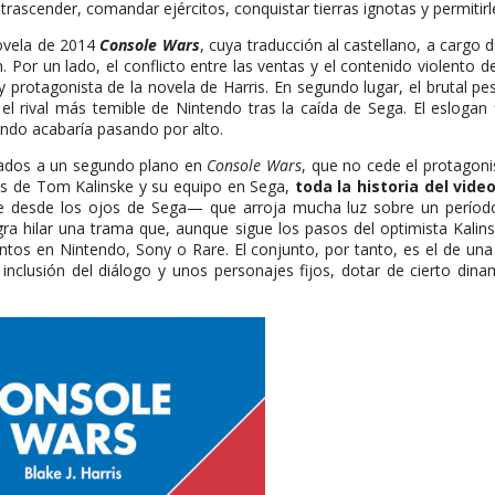
rascender, comandar ejércitos, conquistar tierras ignotas y permitirles
novela de 2014
Console Wars
, cuya traducción al castellano, a cargo 
 Por un lado, el conflicto entre las ventas y el contenido violento de
protagonista de la novela de Harris. En segundo lugar, el brutal pe
el rival más temible de Nintendo tras la caída de Sega. El eslogan f
endo acabaría pasando por alto.
egados a un segundo plano en
Console Wars
, que no cede el protagoni
os de Tom Kalinske y su equipo en Sega,
toda la historia del vi
ue desde los ojos de Sega— que arroja mucha luz sobre un períod
logra hilar una trama que, aunque sigue los pasos del optimista Kal
os en Nintendo, Sony o Rare. El conjunto, por tanto, es el de una
inclusión del diálogo y unos personajes fijos, dotar de cierto din