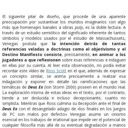
El siguiente pilar de diseño, que procede de una aparente
preocupación por sustantivar los mundos imaginarios con algo
más que homenajes banales a obras
pulp
, es la doble lectura. A
través de un estudio semiótico del significado inherente de tantos
símbolos y modelos usados por el estudio de Massachussets,
Venegas postula que
la intención detrás de tantas
referencias veladas a doctrinas como el objetivismo y el
Destino Manifiesto consiste
, precisamente,
en animar a los
jugadores a que reflexionen
sobre esas referencias e indaguen
en ellas por su cuenta. Al leer esta observación, no podía evitar
recordar este vídeo de
Ross Scott
en el que, además de expresar
un concepto similar, se anima precisamente a realizar esa
indagación y exponer en detalle las ramificaciones que las
temáticas de
Deus Ex
(Ion Storm 2000) poseen en el mundo real.
La exploración misma de estas ideas en el texto, por el contrario,
tiende a ser deslucida e incluso decepcionante, cuanto no
simplista. Mientras que Ross culmina su decepción ante el final de
Deus Ex
con el desangelado adagio de «los finales en los juegos
de PC son malos por defecto» Venegas asume un cinismo
esencial en los trabajos de Irrational que impide ver el potencial de
cualquier filosofía más allá de su eventual degradación a manos