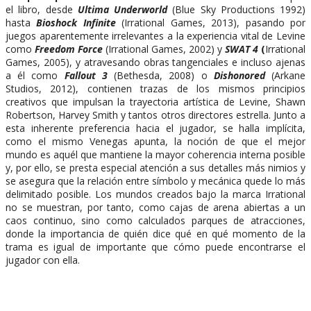
el libro, desde
Ultima Underworld
(Blue Sky Productions 1992)
hasta
Bioshock Infinite
(Irrational Games, 2013), pasando por
juegos aparentemente irrelevantes a la experiencia vital de Levine
como
Freedom Force
(Irrational Games, 2002) y
SWAT 4
(
Irrational
Games, 2005), y atravesando obras tangenciales e incluso ajenas
a él como
Fallout 3
(Bethesda, 2008) o
Dishonored
(Arkane
Studios, 2012), contienen trazas de los mismos principios
creativos que impulsan la trayectoria artística de Levine, Shawn
Robertson, Harvey Smith y tantos otros directores estrella. Junto a
esta inherente preferencia hacia el jugador, se halla implícita,
como el mismo Venegas apunta, la noción de que el mejor
mundo es aquél que mantiene la mayor coherencia interna posible
y, por ello, se presta especial atención a sus detalles más nimios y
se asegura que la relación entre símbolo y mecánica quede lo más
delimitado posible. Los mundos creados bajo la marca Irrational
no se muestran, por tanto, como cajas de arena abiertas a un
caos continuo, sino como calculados parques de atracciones,
donde la importancia de quién dice qué en qué momento de la
trama es igual de importante que cómo puede encontrarse el
jugador con ella.