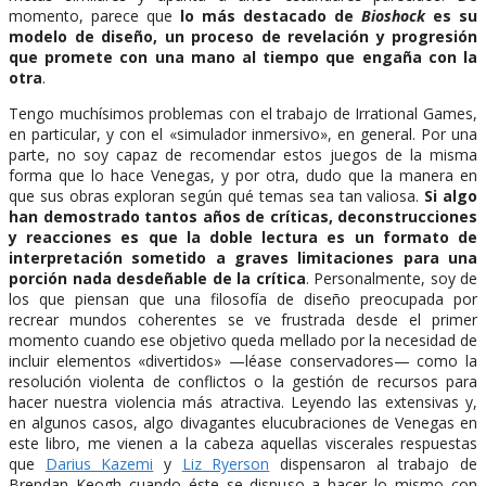
momento, parece que
lo más destacado de
Bioshock
es su
modelo de diseño, un proceso de revelación y progresión
que promete con una mano al tiempo que engaña con la
otra
.
Tengo muchísimos problemas con el trabajo de Irrational Games,
en particular, y con el «simulador inmersivo», en general. Por una
parte, no soy capaz de recomendar estos juegos de la misma
forma que lo hace Venegas, y por otra, dudo que la manera en
que sus obras exploran según qué temas sea tan valiosa.
Si algo
han demostrado tantos años de críticas, deconstrucciones
y reacciones es que la doble lectura es un formato de
interpretación sometido a graves limitaciones para una
porción nada desdeñable de la crítica
. Personalmente, soy de
los que piensan que una filosofía de diseño preocupada por
recrear mundos coherentes se ve frustrada desde el primer
momento cuando ese objetivo queda mellado por la necesidad de
incluir elementos «divertidos» —léase conservadores— como la
resolución violenta de conflictos o la gestión de recursos para
hacer nuestra violencia más atractiva. Leyendo las extensivas y,
en algunos casos, algo divagantes elucubraciones de Venegas en
este libro, me vienen a la cabeza aquellas viscerales respuestas
que
Darius Kazemi
y
Liz Ryerson
dispensaron al trabajo de
Brendan Keogh cuando éste se dispuso a hacer lo mismo con