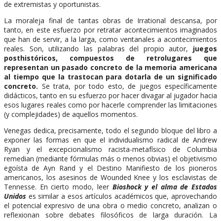
de extremistas y oportunistas.
La moraleja final de tantas obras de Irrational descansa, por
tanto, en este esfuerzo por retratar acontecimientos imaginados
que han de servir, a la larga, como ventanales a acontecimientos
reales. Son, utilizando las palabras del propio autor,
juegos
posthistóricos, compuestos de retrolugares que
representan un pasado concreto de la memoria americana
al tiempo que la trastocan para dotarla de un significado
concreto.
Se trata, por todo esto, de juegos específicamente
didácticos, tanto en su esfuerzo por hacer divagar al jugador hacia
esos lugares reales como por hacerle comprender las limitaciones
(y complejidades) de aquellos momentos.
Venegas dedica, precisamente, todo el segundo bloque del libro a
exponer las formas en que el individualismo radical de Andrew
Ryan y el excepcionalismo racista-metafísico de Columbia
remedian (mediante fórmulas más o menos obvias) el objetivismo
egoísta de Ayn Rand y el Destino Manifiesto de los pioneros
americanos, los asesinos de Wounded Knee y los esclavistas de
Tennesse. En cierto modo, leer
Bioshock y el alma de Estados
Unidos
es similar a esos artículos académicos que, aprovechando
el potencial expresivo de una obra o medio concreto, analizan o
reflexionan sobre debates filosóficos de larga duración. La