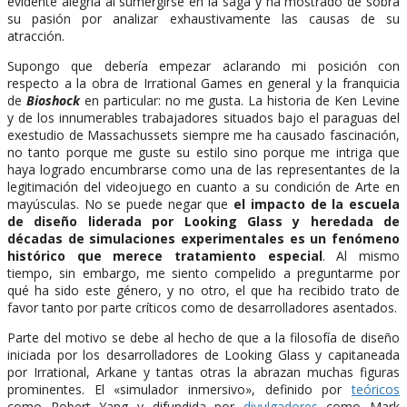
evidente alegría al sumergirse en la saga y ha mostrado de sobra
su pasión por analizar exhaustivamente las causas de su
atracción.
Supongo que debería empezar aclarando mi posición con
respecto a la obra de Irrational Games en general y la franquicia
de
Bioshock
en particular: no me gusta. La historia de Ken Levine
y de los innumerables trabajadores situados bajo el paraguas del
exestudio de Massachussets siempre me ha causado fascinación,
no tanto porque me guste su estilo sino porque me intriga que
haya logrado encumbrarse como una de las representantes de la
legitimación del videojuego en cuanto a su condición de Arte en
mayúsculas. No se puede negar que
el impacto de la escuela
de diseño liderada por Looking Glass y heredada de
décadas de simulaciones experimentales es un fenómeno
histórico que merece tratamiento especial
. Al mismo
tiempo, sin embargo, me siento compelido a preguntarme por
qué ha sido este género, y no otro, el que ha recibido trato de
favor tanto por parte críticos como de desarrolladores asentados.
Parte del motivo se debe al hecho de que a la filosofía de diseño
iniciada por los desarrolladores de Looking Glass y capitaneada
por Irrational, Arkane y tantas otras la abrazan muchas figuras
prominentes. El «simulador inmersivo», definido por
teóricos
como Robert Yang y difundida por
divulgadores
como Mark