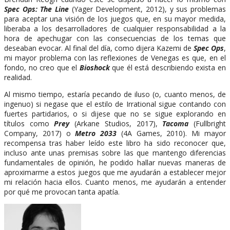
Spec Ops: The Line
(Yager Development, 2012), y sus problemas
para aceptar una visión de los juegos que, en su mayor medida,
liberaba a los desarrolladores de cualquier responsabilidad a la
hora de apechugar con las consecuencias de los temas que
deseaban evocar. Al final del día, como dijera Kazemi de
Spec Ops
,
mi mayor problema con las reflexiones de Venegas es que, en el
fondo, no creo que el
Bioshock
que él está describiendo exista en
realidad.
Al mismo tiempo, estaría pecando de iluso (o, cuanto menos, de
ingenuo) si negase que el estilo de Irrational sigue contando con
fuertes partidarios, o si dijese que no se sigue explorando en
títulos como
Prey
(Arkane Studios, 2017),
Tacoma
(Fullbright
Company, 2017) o
Metro 2033
(4A Games, 2010). Mi mayor
recompensa tras haber leído este libro ha sido reconocer que,
incluso ante unas premisas sobre las que mantengo diferencias
fundamentales de opinión, he podido hallar nuevas maneras de
aproximarme a estos juegos que me ayudarán a establecer mejor
mi relación hacia ellos. Cuanto menos, me ayudarán a entender
por qué me provocan tanta apatía.