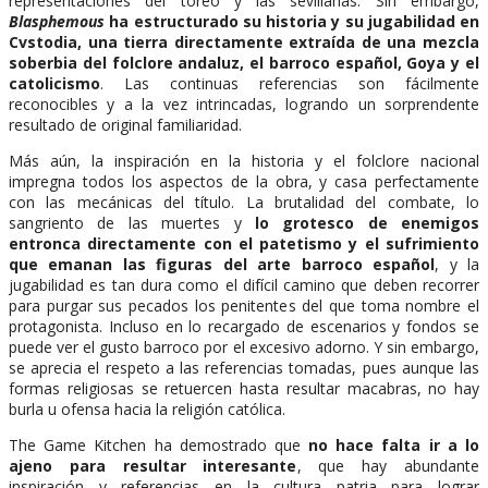
representaciones del toreo y las sevillanas. Sin embargo,
Blasphemous
ha estructurado su historia y su jugabilidad en
Cvstodia, una tierra directamente extraída de una mezcla
soberbia del folclore andaluz, el barroco español, Goya y el
catolicismo
. Las continuas referencias son fácilmente
reconocibles y a la vez intrincadas, logrando un sorprendente
resultado de original familiaridad.
Más aún, la inspiración en la historia y el folclore nacional
impregna todos los aspectos de la obra, y casa perfectamente
con las mecánicas del título. La brutalidad del combate, lo
sangriento de las muertes y
lo grotesco de enemigos
entronca directamente con el patetismo y el sufrimiento
que emanan las figuras del arte barroco español
, y la
jugabilidad es tan dura como el difícil camino que deben recorrer
para purgar sus pecados los penitentes del que toma nombre el
protagonista. Incluso en lo recargado de escenarios y fondos se
puede ver el gusto barroco por el excesivo adorno. Y sin embargo,
se aprecia el respeto a las referencias tomadas, pues aunque las
formas religiosas se retuercen hasta resultar macabras, no hay
burla u ofensa hacia la religión católica.
The Game Kitchen ha demostrado que
no hace falta ir a lo
ajeno para resultar interesante
, que hay abundante
inspiración y referencias en la cultura patria para lograr