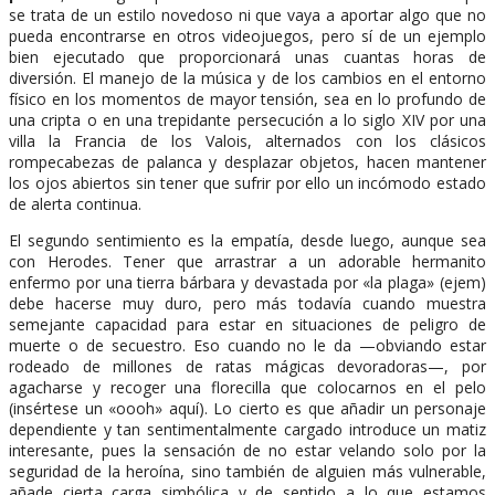
se trata de un estilo novedoso ni que vaya a aportar algo que no
pueda encontrarse en otros videojuegos, pero sí de un ejemplo
bien ejecutado que proporcionará unas cuantas horas de
diversión. El manejo de la música y de los cambios en el entorno
físico en los momentos de mayor tensión, sea en lo profundo de
una cripta o en una trepidante persecución a lo siglo XIV por una
villa la Francia de los Valois, alternados con los clásicos
rompecabezas de palanca y desplazar objetos, hacen mantener
los ojos abiertos sin tener que sufrir por ello un incómodo estado
de alerta continua.
El segundo sentimiento es la empatía, desde luego, aunque sea
con Herodes. Tener que arrastrar a un adorable hermanito
enfermo por una tierra bárbara y devastada por «la plaga» (ejem)
debe hacerse muy duro, pero más todavía cuando muestra
semejante capacidad para estar en situaciones de peligro de
muerte o de secuestro. Eso cuando no le da —obviando estar
rodeado de millones de ratas mágicas devoradoras—, por
agacharse y recoger una florecilla que colocarnos en el pelo
(insértese un «oooh» aquí). Lo cierto es que añadir un personaje
dependiente y tan sentimentalmente cargado introduce un matiz
interesante, pues la sensación de no estar velando solo por la
seguridad de la heroína, sino también de alguien más vulnerable,
añade cierta carga simbólica y de sentido a lo que estamos