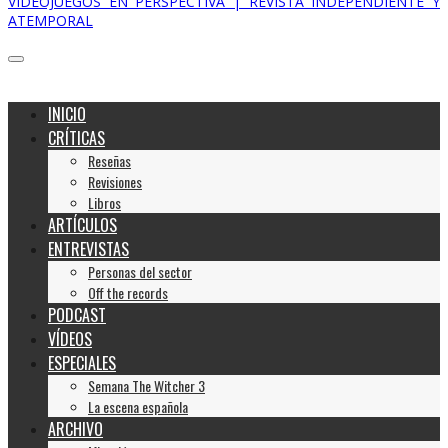
VIDEOJUEGOS EN PERSPECTIVA | REVISTA INDEPENDIENTE Y
ATEMPORAL
INICIO
CRÍTICAS
Reseñas
Revisiones
Libros
ARTÍCULOS
ENTREVISTAS
Personas del sector
Off the records
PODCAST
VÍDEOS
ESPECIALES
Semana The Witcher 3
La escena española
ARCHIVO