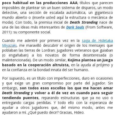
poco habitual en las producciones AAA
; títulos que parecen
imposibles de plantear sin un buen sistema de disparos, un modo
detective, una sección de escalada automática, un gigantesco
mundo abierto o (inserte usted aquí la estructura o mecánica de
moda). Con todo, la premisa inicial de
Death Stranding
nace de
una de las ideas más interesantes de
Dark Souls
(From Software,
2011): su componente social.
Cuando me adentré por primera vez en la
saga de Hidetaka
Miyazaki
, me maravilló descubrir el origen de los mensajes que
poblaban las tierras de Lordran: jugadores veteranos que guiaban
(o engañaban) a los novatos de forma desinteresada (o
malintencionada). De un modo similar,
Kojima plantea un juego
basado en la cooperación altruista,
en la ayuda al prójimo y
en la confianza en la bondad innata del ser humano.
Por supuesto, es un título con imperfecciones, duro en ocasiones
y que exige un gran compromiso por parte del jugador. Sin
embargo,
son todos esos escollos los que me hacen amar
Death Stranding
y volver a él de vez en cuando para seguir
tendiendo puentes
, reparando estructuras que ya no uso o
entregando cargas perdidas. Y todo ello con la esperanza de
ayudar a otros jugadores que, del mismo modo, antes me
ayudaron a mí. ¿Qué puedo decir? Gracias, Hideo.