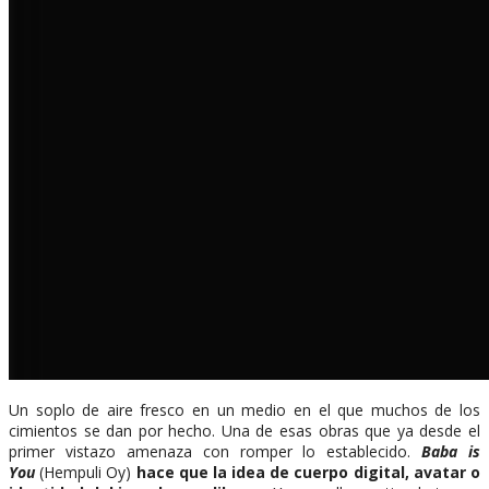
Un soplo de aire fresco en un medio en el que muchos de los
cimientos se dan por hecho. Una de esas obras que ya desde el
primer vistazo amenaza con romper lo establecido.
Baba is
You
(Hempuli Oy)
hace que la idea de cuerpo digital, avatar o