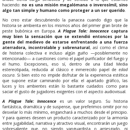
haciendo:
no es una misión megalómana o inverosímil, sino
algo tan simple y humano como proteger a un ser querido
.
No creo estar descubriendo la panacea cuando digo que la
historia se ambienta en los mismos años del primer gran brote de
peste bubónica en Europa.
A Plague Tale: Innocence
captura
muy bien la sensación que se extendió entonces por la
gente del medievo de estarse enfrentando a una fuerza
aterradora, incontrolable y sobrenatural
, así como el clima
de histeria colectiva e incluso algún guiño —posiblemente no
intencionado— a cuestiones como el papel purificador del fuego y
el humo. Excepciones, eso sí, dentro de una Edad Media
estereotipada, reducida al clásico e inmerecido papel de
edad
oscura
. Si bien esto no impide disfrutar de la experiencia estética
que supone estar caminando por ella: el apartado gráfico, las
luces y los ambientes están lo bastante cuidados como para
saciar el gusto de jugadores exigentes con el aspecto audiovisual.
A Plague Tale: Innocence
es un valor seguro. Su historia
fantástica, dramática y de suspense, que preferimos omitir por no
desvelar lo más mínimo, enganchará a muchos desde el principio.
Y para quienes deseen un producto caracterizado por la armonía
entre jugabilidad, narrativa y atractivo visual, encontrarán un juego
sobresaliente que, no siendo vanguardista o arriesgado, ni