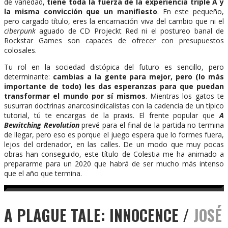
de variedad,
tiene toda la fuerza de la experiencia triple A y
la misma convicción que un manifiesto
. En este pequeño,
pero cargado título, eres la encarnación viva del cambio que ni el
ciberpunk
aguado de CD Projeckt Red ni el postureo banal de
Rockstar Games son capaces de ofrecer con presupuestos
colosales.
Tu rol en la sociedad distópica del futuro es sencillo, pero
determinante:
cambias a la gente para mejor, pero (lo más
importante de todo) les das esperanzas para que puedan
transformar el mundo por sí mismos
. Mientras los gatos te
susurran doctrinas anarcosindicalistas con la cadencia de un típico
tutorial, tú te encargas de la praxis. El frente popular que
A
Bewitching Revolution
prevé para el final de la partida no termina
de llegar, pero eso es porque el juego espera que lo formes fuera,
lejos del ordenador, en las calles. De un modo que muy pocas
obras han conseguido, este título de Colestia me ha animado a
prepararme para un 2020 que habrá de ser mucho más intenso
que el año que termina.
A PLAGUE TALE: INNOCENCE /
JOSÉ