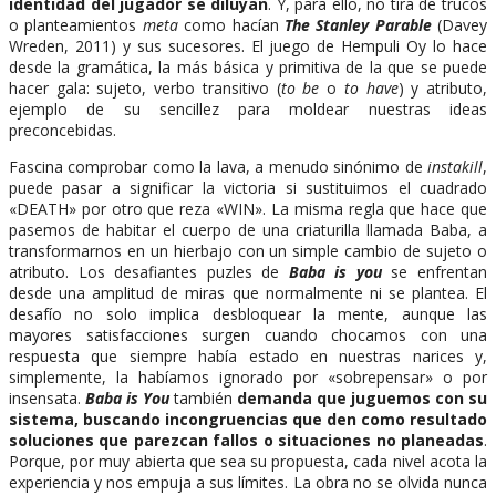
identidad del jugador se diluyan
. Y, para ello, no tira de trucos
o planteamientos
meta
como hacían
The Stanley Parable
(Davey
Wreden, 2011) y sus sucesores. El juego de Hempuli Oy lo hace
desde la gramática, la más básica y primitiva de la que se puede
hacer gala: sujeto, verbo transitivo (
to be
o
to have
) y atributo,
ejemplo de su sencillez para moldear nuestras ideas
preconcebidas.
Fascina comprobar como la lava, a menudo sinónimo de
instakill
,
puede pasar a significar la victoria si sustituimos el cuadrado
«DEATH» por otro que reza «WIN». La misma regla que hace que
pasemos de habitar el cuerpo de una criaturilla llamada Baba, a
transformarnos en un hierbajo con un simple cambio de sujeto o
atributo. Los desafiantes puzles de
Baba is you
se enfrentan
desde una amplitud de miras que normalmente ni se plantea. El
desafío no solo implica desbloquear la mente, aunque las
mayores satisfacciones surgen cuando chocamos con una
respuesta que siempre había estado en nuestras narices y,
simplemente, la habíamos ignorado por «sobrepensar» o por
insensata.
Baba is You
también
demanda que juguemos con su
sistema, buscando incongruencias que den como resultado
soluciones que parezcan fallos o situaciones no planeadas
.
Porque, por muy abierta que sea su propuesta, cada nivel acota la
experiencia y nos empuja a sus límites. La obra no se olvida nunca