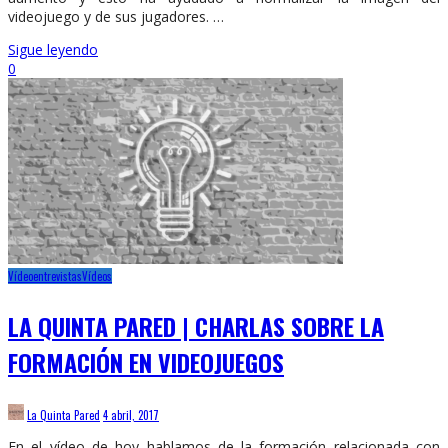
videojuego y de sus jugadores. …
Sigue leyendo
0
Vídeoentrevistas
Vídeos
LA QUINTA PARED | CHARLAS SOBRE LA
FORMACIÓN EN VIDEOJUEGOS
La Quinta Pared
4 abril, 2017
En el vídeo de hoy hablamos de la formación relacionada con