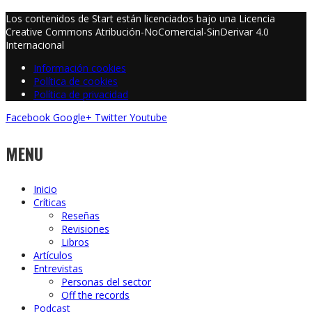
Los contenidos de Start están licenciados bajo una Licencia
Creative Commons Atribución-NoComercial-SinDerivar 4.0
Internacional
Información cookies
Política de cookies
Política de privacidad
Facebook
Google+
Twitter
Youtube
MENU
Inicio
Críticas
Reseñas
Revisiones
Libros
Artículos
Entrevistas
Personas del sector
Off the records
Podcast