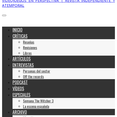
VIDEOJUEGOS EN PERSPECTIVA | REVISTA INDEPENDIENTE Y
ATEMPORAL
INICIO
CRÍTICAS
Reseñas
Revisiones
Libros
ARTÍCULOS
ENTREVISTAS
Personas del sector
Off the records
PODCAST
VÍDEOS
ESPECIALES
Semana The Witcher 3
La escena española
ARCHIVO