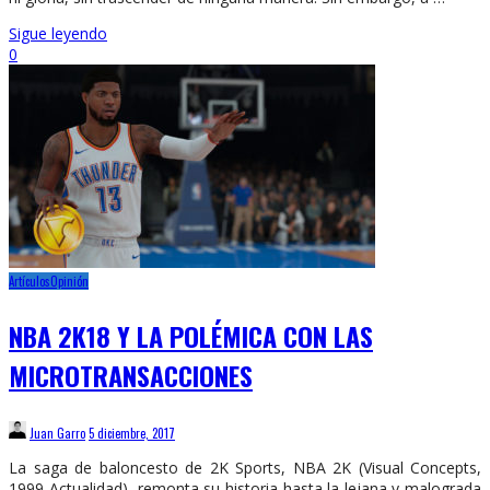
Sigue leyendo
0
Artículos
Opinión
NBA 2K18 Y LA POLÉMICA CON LAS
MICROTRANSACCIONES
Juan Garro
5 diciembre, 2017
La saga de baloncesto de 2K Sports, NBA 2K (Visual Concepts,
1999-Actualidad), remonta su historia hasta la lejana y malograda