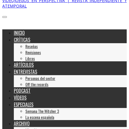
VIDEOJUEGOS EN PERSPECTIVA | REVISTA INDEPENDIENTE Y
ATEMPORAL
INICIO
CRÍTICAS
Reseñas
Revisiones
Libros
ARTÍCULOS
ENTREVISTAS
Personas del sector
Off the records
PODCAST
VÍDEOS
ESPECIALES
Semana The Witcher 3
La escena española
ARCHIVO