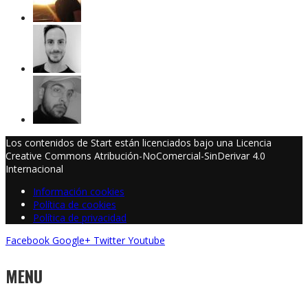
Los contenidos de Start están licenciados bajo una Licencia
Creative Commons Atribución-NoComercial-SinDerivar 4.0
Internacional
Información cookies
Política de cookies
Política de privacidad
Facebook
Google+
Twitter
Youtube
MENU