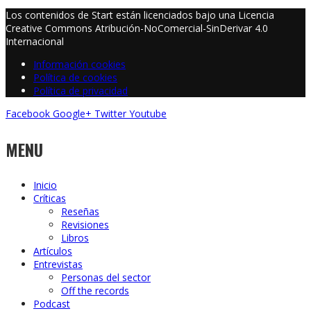
Los contenidos de Start están licenciados bajo una Licencia
Creative Commons Atribución-NoComercial-SinDerivar 4.0
Internacional
Información cookies
Política de cookies
Política de privacidad
Facebook
Google+
Twitter
Youtube
MENU
Inicio
Críticas
Reseñas
Revisiones
Libros
Artículos
Entrevistas
Personas del sector
Off the records
Podcast