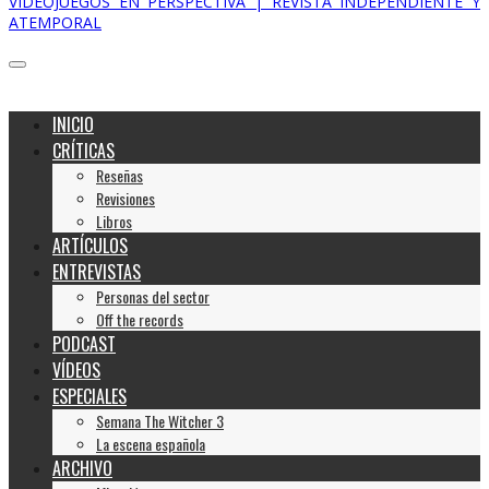
VIDEOJUEGOS EN PERSPECTIVA | REVISTA INDEPENDIENTE Y
ATEMPORAL
INICIO
CRÍTICAS
Reseñas
Revisiones
Libros
ARTÍCULOS
ENTREVISTAS
Personas del sector
Off the records
PODCAST
VÍDEOS
ESPECIALES
Semana The Witcher 3
La escena española
ARCHIVO