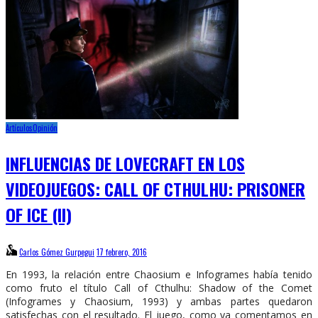
Artículos
Opinión
INFLUENCIAS DE LOVECRAFT EN LOS
VIDEOJUEGOS: CALL OF CTHULHU: PRISONER
OF ICE (II)
Carlos Gómez Gurpegui
17 febrero, 2016
En 1993, la relación entre Chaosium e Infogrames había tenido
como fruto el título Call of Cthulhu: Shadow of the Comet
(Infogrames y Chaosium, 1993) y ambas partes quedaron
satisfechas con el resultado. El juego, como ya comentamos en