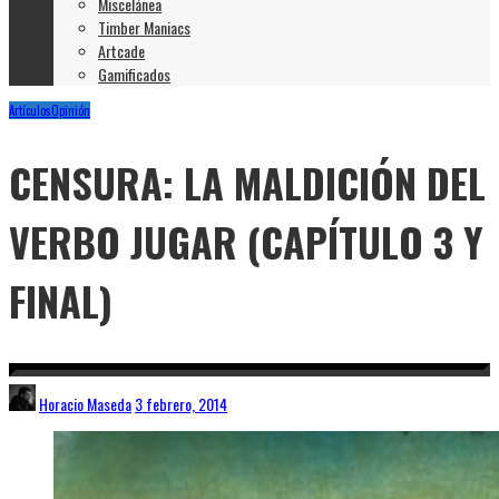
Miscelánea
Timber Maniacs
Artcade
Gamificados
Artículos
Opinión
CENSURA: LA MALDICIÓN DEL
VERBO JUGAR (CAPÍTULO 3 Y
FINAL)
Horacio Maseda
3 febrero, 2014