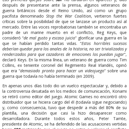
después de presentarse ante la prensa, algunos veteranos de
guerra británicos desde el Reino Unido, así como un grupo
pacifista denominado
Stop the War Coalition
, vertieron fuertes
críticas sobre la posibilidad de que se lanzase un producto así al
mercado. Entre las voces reprobatorias también se encontraba un
padre de un marine muerto en el conflicto, Reg Keys, que
consideró “
de mal gusto y escaso juicio
” glorificar una guerra en la
que se habían perdido tantas vidas. “
Estos horribles sucesos
deberían quedar para los anales de la historia, no ser trivializados y
renderizados para que cazadores de emociones los puedan jugar
”,
declaró Keys. En la misma línea, un veterano de guerra como Tim
Collins, ex teniente coronel del Regimiento Real Irlandés, opinó
que era “
demasiado pronto para hacer un videojuego
” sobre una
guerra que todavía no había terminado (en 2009).
En apenas unos días todo dio un vuelco espectacular y, debido a
la controversia desatada en los medios de comunicación, Konami
se retiró como editor del juego. Atomic Games no encontró otro
distribuidor que se hiciera cargo del él (todavía sigue negociando)
y, como consecuencia, tuvo que despedir a más del 80% de su
plantilla, una decisión que casi la hizo desaparecer como
desarrolladora. Durante todos estos años, Peter Tamte,
presidente de Atomic, se ha defendido de las acusaciones vertidas