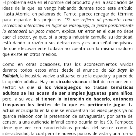
El problema está en el nombre del producto y en la asociación de
ideas de la que les vengo hablando durante todo este artículo.
Hasta Atomic, en palabras de Tamte, parece renegar del término
para espantar los prejuicios. “
Si me refiero al producto como
recreación interactiva en lugar de videojuego, la gente posiblemente
lo entenderá un poco mejor
”, explica. Un error en el que no debe
caer el sector, ya que, si la propia industria camufla su identidad,
está dando la razón a sus detractores y es una señal inequívoca
de que efectivamente todavía no cuenta con la misma madurez
que existe en otros medios.
Como en otras ocasiones, tras los acontecimientos vividos
durante todos estos años desde el anuncio de
Six Days in
Fallujah
, la industria vuelve a situarse entre la espada y la pared de
la opinión pública. Hay un
círculo vicioso
difícil de romper en el
sector: ya que
si los videojuegos no tratan temáticas
adultas se les acusa de ser simples juguetes para niños,
pero, a su vez,
si tienen la intención de hacerlo, entonces
traspasan los límites de lo que es pertinente jugar
. La
actual encrucijada en la que se encuentran los videojuegos ya no
guarda relación con la pretensión de salvaguardar, por parte del
censor, a una audiencia infantil como ocurría en los 90. Tampoco
tiene que ver con características propias del sector como la
interactividad, la cual permite nuevos puntos de vista y una forma