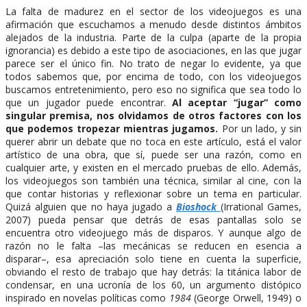
La falta de madurez en el sector de los videojuegos es una
afirmación que escuchamos a menudo desde distintos ámbitos
alejados de la industria. Parte de la culpa (aparte de la propia
ignorancia) es debido a este tipo de asociaciones, en las que jugar
parece ser el único fin. No trato de negar lo evidente, ya que
todos sabemos que, por encima de todo, con los videojuegos
buscamos entretenimiento, pero eso no significa que sea todo lo
que un jugador puede encontrar.
Al aceptar “jugar” como
singular premisa, nos olvidamos de otros factores con los
que podemos tropezar mientras jugamos.
Por un lado, y sin
querer abrir un debate que no toca en este artículo, está el valor
artístico de una obra, que sí, puede ser una razón, como en
cualquier arte, y existen en el mercado pruebas de ello. Además,
los videojuegos son también una técnica, similar al cine, con la
que contar historias y reflexionar sobre un tema en particular.
Quizá alguien que no haya jugado a
Bioshock
(Irrational Games,
2007) pueda pensar que detrás de esas pantallas solo se
encuentra otro videojuego más de disparos. Y aunque algo de
razón no le falta –las mecánicas se reducen en esencia a
disparar–, esa apreciación solo tiene en cuenta la superficie,
obviando el resto de trabajo que hay detrás: la titánica labor de
condensar, en una ucronía de los 60, un argumento distópico
inspirado en novelas políticas como
1984
(George Orwell, 1949) o