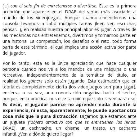
(…)
con el solo fin de entretenerse o divertirse
. Esta es la primera
acepción que aparece en el DRAE del verbo más asociado al
mundo de los videojuegos. Aunque cuando encendemos una
consola llevamos a cabo múltiples tareas (leer, ver, escuchar,
pensar…), en realidad nuestra principal labor es jugar. A través de
las mecánicas nos entretenemos, divertimos y tomamos parte en
una historia. La competición, los desafíos o el reto, todo forma
parte de este término, el cual implica una acción activa por parte
del jugador.
Por lo tanto, esta es la única apreciación que hace cualquier
persona cuando nos ve a los mandos de una máquina o una
recreativa. Independientemente de la temática del título, en
realidad los
gamers
solo están jugando. Esta estimación que en
teoría es completamente cierta (los videojuegos son para jugar),
encierra, a su vez, una connotación negativa hacia el sector,
porque, en la práctica, nos dice también que solo sirven para eso.
Es decir, el jugador parece no aprender nada durante la
experiencia, ni esta, aparentemente, le puede aportar otra
cosa más que la pura distracción
. Digamos que estamos ante
un juguete (“
objeto atractivo con que se entretienen los niños
”
DRAE), un cachivache, un chisme, un trasto, un cacharro
infantil. ¿Ven a dónde quiero llegar?