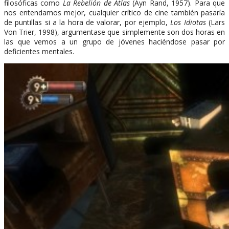
filosóficas como
La Rebelión de Atlas
(Ayn Rand, 1957). Para que
nos entendamos mejor, cualquier crítico de cine también pasaría
de puntillas si a la hora de valorar, por ejemplo,
Los Idiotas
(Lars
Von Trier, 1998), argumentase que simplemente son dos horas en
las que vemos a un grupo de jóvenes haciéndose pasar por
deficientes mentales.