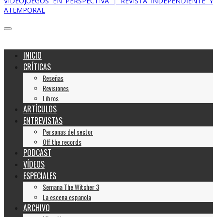
VIDEOJUEGOS EN PERSPECTIVA | REVISTA INDEPENDIENTE Y
ATEMPORAL
INICIO
CRÍTICAS
Reseñas
Revisiones
Libros
ARTÍCULOS
ENTREVISTAS
Personas del sector
Off the records
PODCAST
VÍDEOS
ESPECIALES
Semana The Witcher 3
La escena española
ARCHIVO