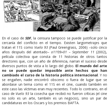
En el caso de
SDF
, la censura tampoco se puede justificar por la
cercanía del conflicto en el tiempo. Existen largometrajes que
tratan el 11S como
Vuelo 93
(Paul Greengrass, 2006) –solo cinco
años después del atentado–
o11’09»01 – September 11
(2002),
película colectiva que consta de 11 historias de otros tantos
directores que, con un año de diferencia, narran el suceso desde
diversos puntos de vista a lo largo del globo.
El mundo del arte
no se puede quedar impasible ante hechos que han
cambiado el curso de la historia política internacional
. Y no
se engañen, nadie encontró obsceno o fuera de lugar que se
abordase un tema como el 11S en el cine, cuando también en
este caso las víctimas eran muy recientes. Todo lo contrario, en el
caso de
Vuelo 93
la cosecha que recibió no fueron críticas (el cine
no solo es un arte, también es un negocio), sino un par de
candidaturas en los Oscars y los premios BAFTA.