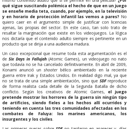
mismo contenido adulto que sí se permite en una película?
¿Por
qué sigue suscitando polémica el hecho de que en un juego
se enseñe media teta, cuando, por ejemplo, en la televisión
y en horario de protección infantil las vemos a pares?
No
quiero caer en el argumento simple de justificar con licencias
ajenas, las propias del sector. En este caso, tan solo trato de
resaltar la marginación que existe en los videojuegos. La lógica
nos dictaría que el contenido adulto siempre es pertinente en un
producto que se dirija a una audiencia madura.
Un caso excepcional que resume toda esta argumentación es el
de
Six Days in Fallujah
(Atomic Games), un videojuego no nato
que todavía no se ha cancelado definitivamente. En abril de 2009,
Konami anunció un
shooter
bélico ambientado en la reciente
guerra entre Irak y Estados Unidos. En realidad digo mal, ya que
no se trata de una simple ambientación, sino que
SDF
reproduce
de forma realista cada detalle de la Segunda Batalla de dicho
conflicto. Según los creativos de Atomic Games,
el juego
pretende mostrar los horrores de la guerra sin ningún tipo
de artificios, siendo fieles a los hechos allí ocurridos y
teniendo en cuenta las tres comunidades afectadas en los
combates de Faluya: los marines americanos, los
insurgentes y los civiles
.
Las primeras quejas sobre
SDF
no tardaron en aparecer y, días