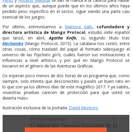
Pérez
y
Horacio Maseda
se lían la manta a la cabeza para hablar
de un aspecto que, aunque puede que en los últimos años haya
perdido peso específico en el sector, sigue siendo una parte casi
esencial de los juegos.
Por último, entrevistamos a
Mariona Valls
,
cofundadora y
directora artística de Mango Protocol
, estudio
indie
español
que lanzó, en abril,
Agatha Knife
, su segundo título tras
Mechanika
(Mango Protocol, 2015). La catalana nos contó, entre
otras cosas, cómo trasladó del papel al formato videojuego el
universo de las
Psychotic girls
; cuáles fueron sus motivaciones e
influencias a nivel artístico; y por qué en Mango Protocol se
iniciaron en el género de las Aventuras Gráficas.
Os esperan poco menos de dos horas de un programa que, como
siempre, solo intenta que desconectéis y paséis un buen rato en
lo que son ya los últimos días de este magnífico 2017. Y ya sabéis,
«nuestras pruebas carecen de protección para que usted se
divierta más».
Ilustración exclusiva de la portada:
David Montoro