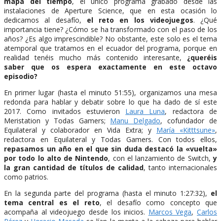
mapa del tiempo
, el único programa grabado desde las
instalaciones de Aperture Science, que en esta ocasión lo
dedicamos al desafío,
el reto en los videojuegos
. ¿Qué
importancia tiene? ¿Cómo se ha transformado con el paso de los
años? ¿Es algo imprescindible? No obstante, este solo es el tema
atemporal que tratamos en el ecuador del programa, porque en
realidad tenéis mucho más contenido interesante,
¿queréis
saber que os espera exactamente en este octavo
episodio?
En primer lugar (hasta el minuto 51:55), organizamos una mesa
redonda para hablar y debatir sobre lo que ha dado de sí este
2017. Como invitados estuvieron
Laura Luna
, redactora de
Meristation y Todas Gamers;
Manu Delgado
, cofundador de
Equilateral y colaborador en Vida Extra; y
María «Kitttsune»
,
redactora en Equilateral y Todas Gamers. Con todos ellos,
repasamos un año en el que sin duda destacó la «vuelta»
por todo lo alto de Nintendo
, con el lanzamiento de Switch,
y
la gran cantidad de títulos de calidad
, tanto internacionales
como patrios.
En la segunda parte del programa (hasta el minuto 1:27:32),
el
tema central es el reto
, el desafío como concepto que
acompaña al videojuego desde los inicios.
Marcos Vega
,
Carlos