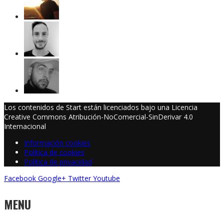
Los contenidos de Start están licenciados bajo una Licencia
Creative Commons Atribución-NoComercial-SinDerivar 4.0
Internacional
Información cookies
Política de cookies
Política de privacidad
Facebook
Google+
Twitter
Youtube
MENU