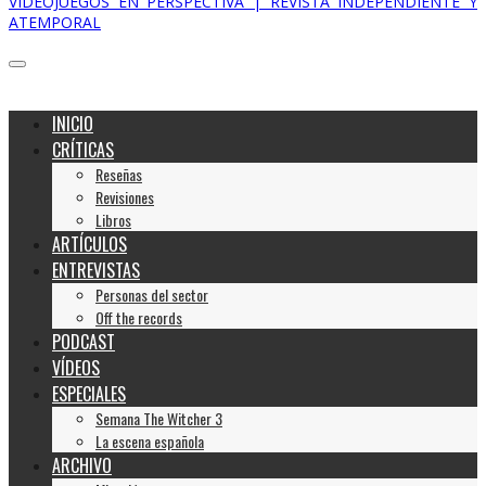
VIDEOJUEGOS EN PERSPECTIVA | REVISTA INDEPENDIENTE Y
ATEMPORAL
INICIO
CRÍTICAS
Reseñas
Revisiones
Libros
ARTÍCULOS
ENTREVISTAS
Personas del sector
Off the records
PODCAST
VÍDEOS
ESPECIALES
Semana The Witcher 3
La escena española
ARCHIVO