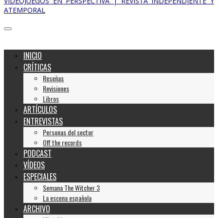
VIDEOJUEGOS EN PERSPECTIVA | REVISTA INDEPENDIENTE Y
ATEMPORAL
INICIO
CRÍTICAS
Reseñas
Revisiones
Libros
ARTÍCULOS
ENTREVISTAS
Personas del sector
Off the records
PODCAST
VÍDEOS
ESPECIALES
Semana The Witcher 3
La escena española
ARCHIVO