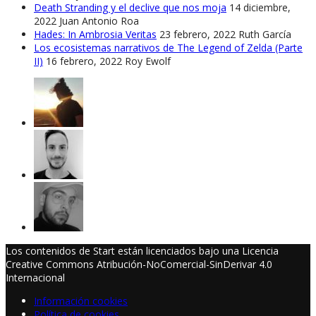
Death Stranding y el declive que nos moja
14 diciembre,
2022
Juan Antonio Roa
Hades: In Ambrosia Veritas
23 febrero, 2022
Ruth García
Los ecosistemas narrativos de The Legend of Zelda (Parte
II)
16 febrero, 2022
Roy Ewolf
Los contenidos de Start están licenciados bajo una Licencia
Creative Commons Atribución-NoComercial-SinDerivar 4.0
Internacional
Información cookies
Política de cookies