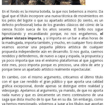
En el fondo es la misma botella, la que nos bebemos a morro. Da
igual que el título incorpore una nueva técnica de movimientos en
los pelos del bigote o que su apartado artístico (lo siento, es un
defecto profesional) beba de los grandes clásicos del cómic de la
ciencia ficción sueca de los años sesenta. El brillo nos sigue
hipnotizando y encandilando porque, no nos engañemos,
el
primer vistazo importa
, y si importa en un bar a altas horas de
la madrugada, importa también, y mucho, en cualquier foro donde
veamos asomar una pequeña píldora artística de cualquier
propuesta independiente aún en desarrollo. Si nos gusta, caemos
rendidos y defendemos, de nuevo a capa y espada, la propuesta y
ya poco importa que sea el enésimo plataformas al que jugamos
este mes, poco importa porque es precioso, una obra de arte y
porque tiene un apartado artístico realmente espectacular.
En cambio, con el mismo argumento, criticamos el último título
con el que cae rendido el gran público y que aporta una calidad
gráfica excepcional, donde apenas se distingue entre realidad y
videojuego. Apelamos al argumento, ya manido, de que no aporta
nada nuevo y que es únicamente un mero continuismo de una
saga que dista mucho de lo que fue en su día. Sin embargo, como
ya hemos mencionado, volvemos a jugar a los títulos que aportan