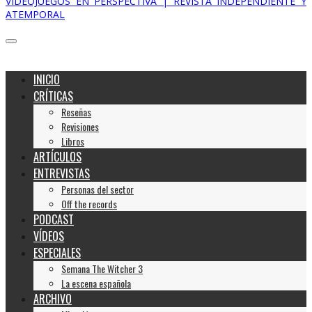
VIDEOJUEGOS EN PERSPECTIVA | REVISTA INDEPENDIENTE Y
ATEMPORAL
INICIO
CRÍTICAS
Reseñas
Revisiones
Libros
ARTÍCULOS
ENTREVISTAS
Personas del sector
Off the records
PODCAST
VÍDEOS
ESPECIALES
Semana The Witcher 3
La escena española
ARCHIVO