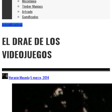
Miscelánea
Timber Maniacs
Artcade
Gamificados
Archivo
Miscelánea
EL DRAE DE LOS
VIDEOJUEGOS
Horacio Maseda
5 marzo, 2014