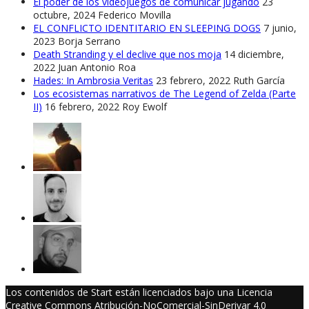
El poder de los videojuegos de comunicar jugando
23
octubre, 2024
Federico Movilla
EL CONFLICTO IDENTITARIO EN SLEEPING DOGS
7 junio,
2023
Borja Serrano
Death Stranding y el declive que nos moja
14 diciembre,
2022
Juan Antonio Roa
Hades: In Ambrosia Veritas
23 febrero, 2022
Ruth García
Los ecosistemas narrativos de The Legend of Zelda (Parte
II)
16 febrero, 2022
Roy Ewolf
Los contenidos de Start están licenciados bajo una Licencia
Creative Commons Atribución-NoComercial-SinDerivar 4.0