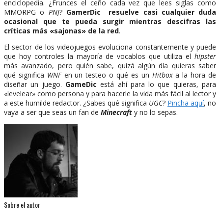
enciclopedia. ¿Frunces el ceño cada vez que lees siglas como
MMORPG o
PNJ
?
GamerDic resuelve casi cualquier duda
ocasional que te pueda surgir mientras descifras las
críticas más «sajonas» de la red
.
El sector de los videojuegos evoluciona constantemente y puede
que hoy controles la mayoría de vocablos que utiliza el
hipster
más avanzado, pero quién sabe, quizá algún día quieras saber
qué significa
WNF
en un testeo o qué es un
Hitbox
a la hora de
diseñar un juego.
GameDic
está ahí para lo que quieras, para
«levelear» como persona y para hacerle la vida más fácil al lector y
a este humilde redactor. ¿Sabes qué significa
UGC
?
Pincha aquí
, no
vaya a ser que seas un fan de
Minecraft
y no lo sepas.
Sobre el autor