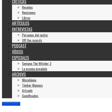
CRÍTICAS
Reseñas
Revisiones
Libros
ARTÍCULOS
ENTREVISTAS
Personas del sector
Off the records
PODCAST
VÍDEOS
ESPECIALES
Semana The Witcher 3
La escena española
ARCHIVO
Miscelánea
Timber Maniacs
Artcade
Gamificados
Artículos
Opinión