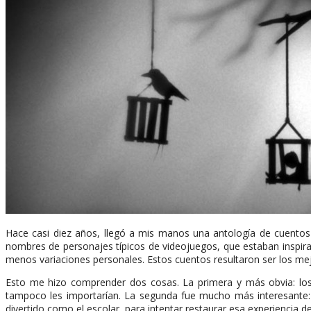
Hace casi diez años, llegó a mis manos una antología de cuentos 
nombres de personajes típicos de videojuegos, que estaban inspira
menos variaciones personales. Estos cuentos resultaron ser los mejo
Esto me hizo comprender dos cosas. La primera y más obvia: los 
tampoco les importarían. La segunda fue mucho más interesante: e
divertido como el escolar, para intentar restaurar esa experiencia de