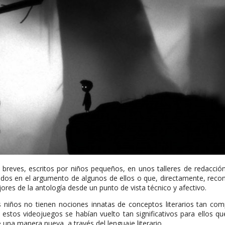
breves, escritos por niños pequeños, en unos talleres de redacció
dos en el argumento de algunos de ellos o que, directamente, reconst
res de la antología desde un punto de vista técnico y afectivo.
niños no tienen nociones innatas de conceptos literarios tan comp
stos videojuegos se habían vuelto tan significativos para ellos qu
 una manera nueva, a través del lenguaje literario.