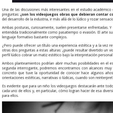
Una de las discusiones más interesantes en el estudio académico 
preguntas:
¿son los videojuegos obras que debieran contar co
del desarrollo de la industria, ir más allá de lo lúdico y rozar sensac
Ambas posturas, curiosamente, suelen presentarse enfrentadas. Y e
entendida tradicionalmente como pasatiempo o evasión. El arte suel
lenguaje formativo bastante complejos.
¿Pero puede ofrecer un título una experiencia estética y a la vez 
otras dos preguntas a estas alturas: ¿puede resultar divertido un v
perfil lúdico cobrar un matiz estético bajo la interpretación persona
Ambos planteamientos podrían abrir muchas posibilidades en el est
segunda interrogante, podremos encontrarnos con alcances muy cu
concreto que tuve la oportunidad de conocer hace algunos años. 
orientaciones estéticas, narrativas o lúdicas, cuando son reinterpr
Es evidente que para un niño los videojuegos destacarán ante todo p
cada uno de ellos y, en particular, cómo logran hacer de esa dive
para ellos.