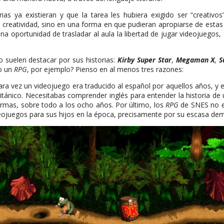
s ya existieran y que la tarea les hubiera exigido ser “creativos
creatividad, sino en una forma en que pudieran apropiarse de estas 
na oportunidad de trasladar al aula la libertad de jugar videojuegos,
o suelen destacar por sus historias:
Kirby Super Star
,
Megaman X
,
S
no un
RPG
, por ejemplo? Pienso en al menos tres razones:
rara vez un videojuego era traducido al español por aquellos años, y 
tánico. Necesitabas comprender inglés para entender la historia de un
mas, sobre todo a los ocho años. Por último, los
RPG
de SNES no er
ideojuegos para sus hijos en la época, precisamente por su escasa de