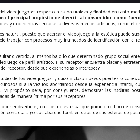
del videojuego es respecto a su naturaleza y finalidad en tanto med
n el principal propósito de divertir al consumidor, como fue
iones y experiencias cercanas a diversos medios artísticos, como el cine
s natural, puesto que acercar el videojuego a la estética puede supo
e trabajar con procesos muy intrincados de identificación con el rece
resultar divertido, al menos bajo lo que determinado grupo social en
ideojuego de perfil artístico, si su receptor encuentra placer y entre
l del receptor, desde sus experiencias o intereses?
udio de los videojuegos, y quizá incluso nuevos puentes o conexion
riosos si a la vez los abordamos desde la experiencia infantil, q
Mi propósito será, por consiguiente, demostrar las insólitas pos
etadas de manera íntima por sus receptores.
or ser divertidos; en ellos no es usual que prime otro tipo de consi
rsión concreta algo que abarque también otras de sus esferas de pas