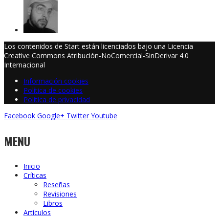
Los contenidos de Start están licenciados bajo una Licencia
Creative Commons Atribución-NoComercial-SinDerivar 4.0
Internacional
Información cookies
Política de cookies
Política de privacidad
Facebook
Google+
Twitter
Youtube
MENU
Inicio
Críticas
Reseñas
Revisiones
Libros
Artículos