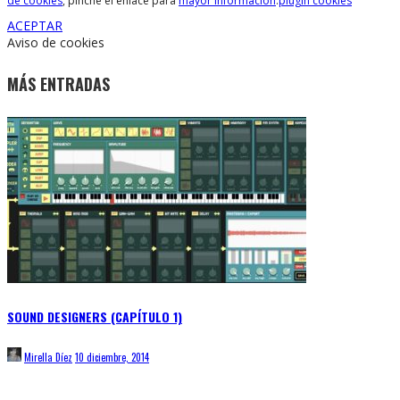
de cookies
, pinche el enlace para
mayor información
.
plugin cookies
ACEPTAR
Aviso de cookies
MÁS ENTRADAS
SOUND DESIGNERS (CAPÍTULO 1)
Mirella Díez
10 diciembre, 2014