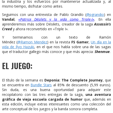
la industria y los esfuerzos por mantenerse actualizada y, al
mismo tiempo, disfrutar como antes.
Seguimos con una entrevista de Pablo Grandío (
@pgrandio
) en
Vandal
,
«Patrice Désilets y la vida como Triple-I»
.
En ella
aprenderemos más sobre Désilets, creador de la saga
Assassin’s
Creed
y ahora reconvertido en «Triple I».
Y terminamos con un texto de Ramón
Méndez (
@
Ramon_Mendez
) en la revista
FS Gamer
,
Un día en la
vida de Ryo Hazuki
, en el que nos habla sobre una de las sagas
que el traductor gallego más conoce y que más aprecia:
Shenmue
.
EL JUEGO:
El título de la semana es
Deponia: The Complete Journey
, que
se encuentra en
Bundle Stars
al 85% de descuento (5,99 euros).
Sin duda, es una buena oportunidad para adquirir este
recopilatorio con las tres entregas de la saga,
una aventura
gráfica de vieja escuela cargada de humor
que, además en
esta edición, incluye extras interesantes como una colección del
arte conceptual de los juegos y la banda sonora completa.