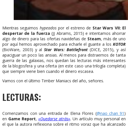
Mientras seguimos
hypeados
por el estreno de
Star Wars VII: El
despertar de la fuerza
(JJ Abrams, 2015) e intentamos ahorrar
algo de dinero para las ofertas navideñas de
Steam
, más de uno
por aquí hemos aprovechado para echarle el guante a los
KOTOR
(BioWare, 2003) y al
Star Wars: Battlefront
(DICE, 2015), y así
apaciguar un poco las ansias. Al menos para distraernos de tanta
guerra de las galaxias, nos quedan las lecturas más interesantes
de la blogosfera y una oferta (en este caso una trilogía completa)
que siempre viene bien cuando el dinero escasea.
Vamos con el último Timber Maniacs del año, señores.
LECTURAS:
Comenzamos con una entrada de Elena Flores (
@nao_chan_91
)
en
Game Report
,
«Quedarse atrás»
.
Un artículo muy personal en
el que la autora reflexiona sobre el ritmo voraz que ha alcanzado