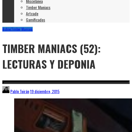
Miscelánea
Timber Maniacs
Artcade
Gamificados
Archivo
Timber Maniacs
TIMBER MANIACS (52):
LECTURAS Y DEPONIA
Pablo Toirán
19 diciembre, 2015