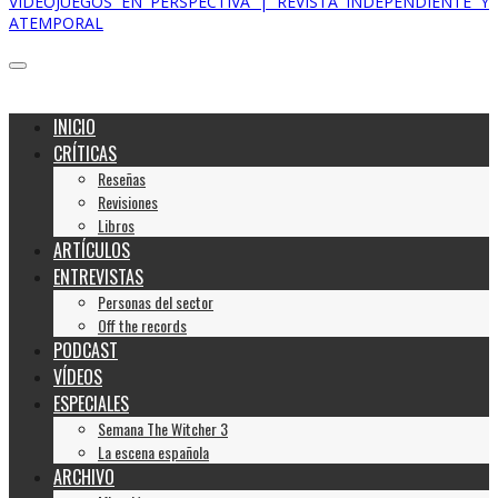
VIDEOJUEGOS EN PERSPECTIVA | REVISTA INDEPENDIENTE Y
ATEMPORAL
INICIO
CRÍTICAS
Reseñas
Revisiones
Libros
ARTÍCULOS
ENTREVISTAS
Personas del sector
Off the records
PODCAST
VÍDEOS
ESPECIALES
Semana The Witcher 3
La escena española
ARCHIVO