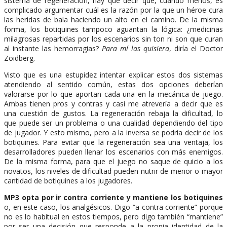
sistema de regeneración, hay que decir que, cuando menos, es
complicado argumentar cuál es la razón por la que un héroe cura
las heridas de bala haciendo un alto en el camino. De la misma
forma, los botiquines tampoco aguantan la lógica: ¿medicinas
milagrosas repartidas por los escenarios sin ton ni son que curan
al instante las hemorragias?
Para mí las quisiera
, diría el Doctor
Zoidberg.
Visto que es una estupidez intentar explicar estos dos sistemas
atendiendo al sentido común, estas dos opciones deberían
valorarse por lo que aportan cada una en la mecánica de juego.
Ambas tienen pros y contras y casi me atrevería a decir que es
una cuestión de gustos. La regeneración rebaja la dificultad, lo
que puede ser un problema o una cualidad dependiendo del tipo
de jugador. Y esto mismo, pero a la inversa se podría decir de los
botiquines. Para evitar que la regeneración sea una ventaja, los
desarrolladores pueden llenar los escenarios con más enemigos.
De la misma forma, para que el juego no saque de quicio a los
novatos, los niveles de dificultad pueden nutrir de menor o mayor
cantidad de botiquines a los jugadores.
MP3 opta por ir contra corriente y mantiene los botiquines
o, en este caso, los analgésicos. Digo “a contra corriente” porque
no es lo habitual en estos tiempos, pero digo también “mantiene”
por ser una decisión que responde a la propia identidad de la