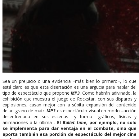
Sea un prejuicio o una evidencia –más bien lo primero–, lo que
está claro es que esta disertación es una argucia para hablar del
tipo de espectáculo que propone
MP3
. Como habrán adivinado, la
exhibición que muestra el juego de Rockstar, con sus disparos y
explosiones, casan mejor con la súbita expansión del contenido
de un grano de maíz.
MP3
es espectáculo visual en modo –acción
desenfrenada en sus escenas– y forma –gráficos, físicas y
animaciones a la última–.
El
Bullet time
, por ejemplo, no solo
se implementa para dar ventaja en el combate, sino que
aporta también esa porción de espectáculo del mejor cine