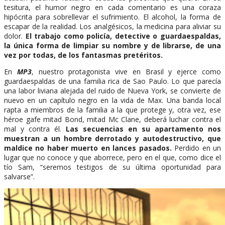
tesitura, el humor negro en cada comentario es una coraza
hipócrita para sobrellevar el sufrimiento. El alcohol, la forma de
escapar de la realidad. Los analgésicos, la medicina para aliviar su
dolor.
El trabajo como policía, detective o guardaespaldas,
la única forma de limpiar su nombre y de librarse, de una
vez por todas, de los fantasmas pretéritos.
En
MP3
, nuestro protagonista vive en Brasil y ejerce como
guardaespaldas de una familia rica de Sao Paulo. Lo que parecía
una labor liviana alejada del ruido de Nueva York, se convierte de
nuevo en un capítulo negro en la vida de Max. Una banda local
rapta a miembros de la familia a la que protege y, otra vez, ese
héroe gafe mitad Bond, mitad Mc Clane, deberá luchar contra el
mal y contra él.
Las secuencias en su apartamento nos
muestran a un hombre derrotado y autodestructivo, que
maldice no haber muerto en lances pasados.
Perdido en un
lugar que no conoce y que aborrece, pero en el que, como dice el
tío Sam, “seremos testigos de su última oportunidad para
salvarse”.