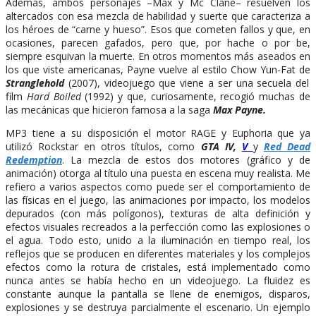
Además, ambos personajes –Max y Mc Clane– resuelven los
altercados con esa mezcla de habilidad y suerte que caracteriza a
los héroes de “carne y hueso”. Esos que cometen fallos y que, en
ocasiones, parecen gafados, pero que, por hache o por be,
siempre esquivan la muerte. En otros momentos más aseados en
los que viste americanas, Payne vuelve al estilo Chow Yun-Fat de
Stranglehold
(2007), videojuego que viene a ser una secuela del
film
Hard Boiled
(1992) y que, curiosamente, recogió muchas de
las mecánicas que hicieron famosa a la saga
Max Payne.
MP3 tiene a su disposición el motor RAGE y Euphoria que ya
utilizó Rockstar en otros títulos, como
GTA IV,
V
y
Red Dead
Redemption
. La mezcla de estos dos motores (gráfico y de
animación) otorga al título una puesta en escena muy realista. Me
refiero a varios aspectos como puede ser el comportamiento de
las físicas en el juego, las animaciones por impacto, los modelos
depurados (con más polígonos), texturas de alta definición y
efectos visuales recreados a la perfección como las explosiones o
el agua. Todo esto, unido a la iluminación en tiempo real, los
reflejos que se producen en diferentes materiales y los complejos
efectos como la rotura de cristales, está implementado como
nunca antes se había hecho en un videojuego. La fluidez es
constante aunque la pantalla se llene de enemigos, disparos,
explosiones y se destruya parcialmente el escenario. Un ejemplo