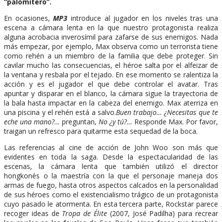
“palomitero”.
En ocasiones,
MP3
introduce al jugador en los niveles tras una
escena a cámara lenta en la que nuestro protagonista realiza
alguna acrobacia inverosímil para zafarse de sus enemigos. Nada
más empezar, por ejemplo, Max observa como un terrorista tiene
como rehén a un miembro de la familia que debe proteger. Sin
cavilar mucho las consecuencias, el héroe salta por el alfeizar de
la ventana y resbala por el tejado. En ese momento se ralentiza la
acción y es el jugador el que debe controlar el avatar. Tras
apuntar y disparar en el blanco, la cámara sigue la trayectoria de
la bala hasta impactar en la cabeza del enemigo. Max aterriza en
una piscina y el rehén está a salvo.
Buen trabajo…
¿Necesitas que te
eche una mano?…
preguntan,
No ¿y tú?…
Responde Max. Por favor,
traigan un refresco para quitarme esta sequedad de la boca.
Las referencias al cine de acción de John Woo son más que
evidentes en toda la saga. Desde la espectacularidad de las
escenas, la cámara lenta que también utilizó el director
hongkonés o la maestría con la que el personaje maneja dos
armas de fuego, hasta otros aspectos calcados en la personalidad
de sus héroes como el existencialismo trágico de un protagonista
cuyo pasado le atormenta. En esta tercera parte, Rockstar parece
recoger ideas de
Tropa de Élite
(2007, José Padilha) para recrear