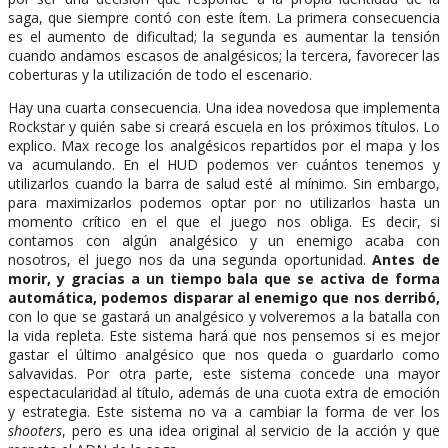
saga, que siempre contó con este ítem. La primera consecuencia
es el aumento de dificultad; la segunda es aumentar la tensión
cuando andamos escasos de analgésicos; la tercera, favorecer las
coberturas y la utilización de todo el escenario.
Hay una cuarta consecuencia. Una idea novedosa que implementa
Rockstar y quién sabe si creará escuela en los próximos títulos. Lo
explico. Max recoge los analgésicos repartidos por el mapa y los
va acumulando. En el HUD podemos ver cuántos tenemos y
utilizarlos cuando la barra de salud esté al mínimo. Sin embargo,
para maximizarlos podemos optar por no utilizarlos hasta un
momento crítico en el que el juego nos obliga. Es decir, si
contamos con algún analgésico y un enemigo acaba con
nosotros, el juego nos da una segunda oportunidad.
Antes de
morir, y gracias a un tiempo bala que se activa de forma
automática, podemos disparar al enemigo que nos derribó,
con lo que se gastará un analgésico y volveremos a la batalla con
la vida repleta. Este sistema hará que nos pensemos si es mejor
gastar el último analgésico que nos queda o guardarlo como
salvavidas. Por otra parte, este sistema concede una mayor
espectacularidad al título, además de una cuota extra de emoción
y estrategia. Este sistema no va a cambiar la forma de ver los
shooters
, pero es una idea original al servicio de la acción y que