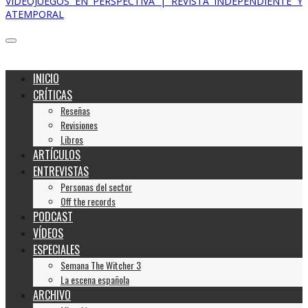
VIDEOJUEGOS EN PERSPECTIVA | REVISTA INDEPENDIENTE Y
ATEMPORAL
INICIO
CRÍTICAS
Reseñas
Revisiones
Libros
ARTÍCULOS
ENTREVISTAS
Personas del sector
Off the records
PODCAST
VÍDEOS
ESPECIALES
Semana The Witcher 3
La escena española
ARCHIVO