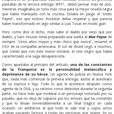
pantallas de la tercera entrega.
WTF?…
debió pensar más de uno,
mientras imaginaba un tono más rosa para la mejor novela negra
que había manejado con la cruceta. Estaba en juego el “estilo
Payne”, ese que incluso Rockstar debía respetar y que parecía
haber transformado en algo similar a Luis Tosar en modo guiri.
Pero como dice el dicho, más sabe el diablo por viejo que por
diablo, y Sam Houser tenía preparada una vuelta al
Max Payne
de
siempre. “Unos años mayor y más cínico que nunca”, resumió el
CEO de la compañía americana. El sol de Brasil cegó a muchos,
que creían que con este nuevo enclave, el cine negro que había
caracterizado a la saga desaparecería.
Como apuntaba al principio del artículo,
una de las constantes
de la franquicia es la personalidad melancólica y
deprimente de su héroe.
Un agente de policía en Nueva York
que, nada más comenzar la primera entrega, asiste al asesinato
de su esposa e hija. Todo lo que le acontece después como
agente de la DEA, y su retorno como detective durante la segunda
parte, no hace más que moldear a un personaje torturado por su
pasado, que no deja de culparse por los errores que ha cometido
y que lo llevan irreversiblemente a un final trágico en cada
ocasión. Un antihéroe al que todo le sale mal y cuyos actos
acaban pasando factura a todas las personas que quiere. En su