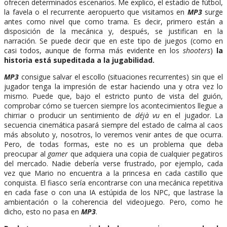
ofrecen determinados escenarios. Me explico, el estadio de fútbol,
la favela o el recurrente aeropuerto que visitamos en
MP3
surge
antes como nivel que como trama. Es decir, primero están a
disposición de la mecánica y, después, se justifican en la
narración. Se puede decir que en este tipo de juegos (como en
casi todos, aunque de forma más evidente en los
shooters
)
la
historia está supeditada a la jugabilidad.
MP3
consigue salvar el escollo (situaciones recurrentes) sin que el
jugador tenga la impresión de estar haciendo una y otra vez lo
mismo. Puede que, bajo el estricto punto de vista del guión,
comprobar cómo se tuercen siempre los acontecimientos llegue a
chirriar o producir un sentimiento de
déjà vu
en el jugador. La
secuencia cinemática pasará siempre del estado de calma al caos
más absoluto y, nosotros, lo veremos venir antes de que ocurra.
Pero, de todas formas, este no es un problema que deba
preocupar al
gamer
que adquiera una copia de cualquier pegatiros
del mercado. Nadie debería verse frustrado, por ejemplo, cada
vez que Mario no encuentra a la princesa en cada castillo que
conquista. El fiasco sería encontrarse con una mecánica repetitiva
en cada fase o con una IA estúpida de los NPC, que lastrase la
ambientación o la coherencia del videojuego. Pero, como he
dicho, esto no pasa en
MP3
.