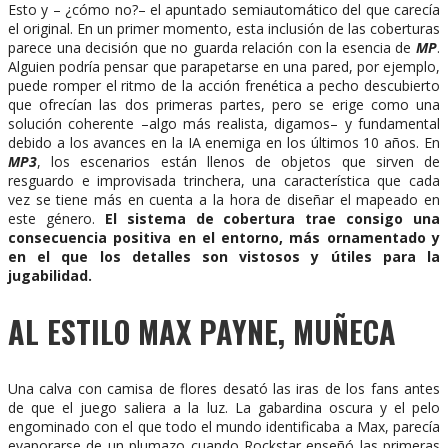
Esto y – ¿cómo no?– el apuntado semiautomático del que carecía
el original. En un primer momento, esta inclusión de las coberturas
parece una decisión que no guarda relación con la esencia de
MP
.
Alguien podría pensar que parapetarse en una pared, por ejemplo,
puede romper el ritmo de la acción frenética a pecho descubierto
que ofrecían las dos primeras partes, pero se erige como una
solución coherente –algo más realista, digamos– y fundamental
debido a los avances en la IA enemiga en los últimos 10 años. En
MP3
, los escenarios están llenos de objetos que sirven de
resguardo e improvisada trinchera, una característica que cada
vez se tiene más en cuenta a la hora de diseñar el mapeado en
este género.
El sistema de cobertura trae consigo una
consecuencia positiva en el entorno, más ornamentado y
en el que los detalles son vistosos y útiles para la
jugabilidad.
AL ESTILO MAX PAYNE, MUÑECA
Una calva con camisa de flores desató las iras de los fans antes
de que el juego saliera a la luz. La gabardina oscura y el pelo
engominado con el que todo el mundo identificaba a Max, parecía
evaporarse de un plumazo cuando Rockstar enseñó las primeras