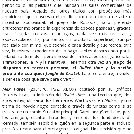
periódico o las películas que inundan las salas comerciales de
nuestro país. Alejado de otros títulos con propósitos más
ambiciosos que observan el medio como una forma de arte o
maestría audiovisual, el juego de Rockstar, solo pretende
entretener mejorando la experiencia de épocas pasadas y gracias,
eso sí, a las nuevas tecnologías, cada vez más realistas y
espectaculares. Es, por tanto, un producto superficial, aunque
realizado con mimo, que atiende a cada detalle y que recrea, otra
vez, la misma experiencia de la saga –antes desarrollada por la
finlandesa Remedy–, pero innovando en los aspectos gráficos, las
animaciones, la IA y la narrativa. Tenemos otra vez
un juego de
disparos en tercera persona, el
Bullet time
y la acción
propia de cualquier
Jungla de Cristal
.
La tercera entrega vuelve
a ser esa cosa que sirve para divertir.
Max Payne
(2001,PC, PS2, XBOX) destacó por su gráficos
fotorrealistas, la inclusión del
Bullet time
–una técnica que, dos
años antes, utilizaron los hermanos Wachowski en
Matrix
– y una
trama de novela negra contada a través de viñetas como si se
tratara de un comic. Su autor principal, Sami Järvi (Sam Lake, para
los amigos), escritor finlandés y uno de los fundadores de
Remedy, también escribió el guión en la segunda parte e, incluso,
prestó su cara para el protagonista original. Una decisión que no