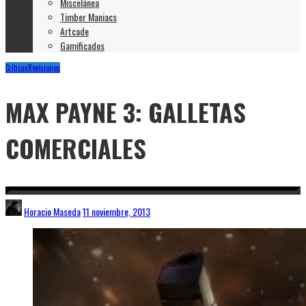
Miscelánea
Timber Maniacs
Artcade
Gamificados
Críticas
Revisiones
MAX PAYNE 3: GALLETAS
COMERCIALES
Horacio Maseda
11 noviembre, 2013