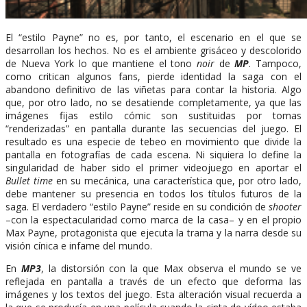
El “estilo Payne” no es, por tanto, el escenario en el que se
desarrollan los hechos. No es el ambiente grisáceo y descolorido
de Nueva York lo que mantiene el tono
noir
de
MP
. Tampoco,
como critican algunos fans, pierde identidad la saga con el
abandono definitivo de las viñetas para contar la historia. Algo
que, por otro lado, no se desatiende completamente, ya que las
imágenes fijas estilo cómic son sustituidas por tomas
“renderizadas” en pantalla durante las secuencias del juego. El
resultado es una especie de tebeo en movimiento que divide la
pantalla en fotografías de cada escena. Ni siquiera lo define la
singularidad de haber sido el primer videojuego en aportar el
Bullet time
en su mecánica, una característica que, por otro lado,
debe mantener su presencia en todos los títulos futuros de la
saga. El verdadero “estilo Payne” reside en su condición de
shooter
–con la espectacularidad como marca de la casa– y en el propio
Max Payne, protagonista que ejecuta la trama y la narra desde su
visión cínica e infame del mundo.
En
MP3
, la distorsión con la que Max observa el mundo se ve
reflejada en pantalla a través de un efecto que deforma las
imágenes y los textos del juego. Esta alteración visual recuerda a