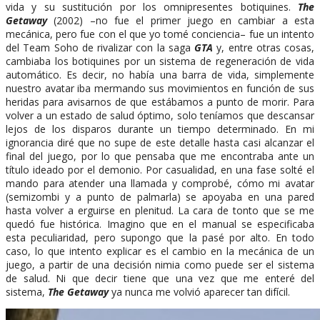
vida y su sustitución por los omnipresentes botiquines.
The
Getaway
(2002) –no fue el primer juego en cambiar a esta
mecánica, pero fue con el que yo tomé conciencia– fue un intento
del Team Soho de rivalizar con la saga
GTA
y, entre otras cosas,
cambiaba los botiquines por un sistema de regeneración de vida
automático. Es decir, no había una barra de vida, simplemente
nuestro avatar iba mermando sus movimientos en función de sus
heridas para avisarnos de que estábamos a punto de morir. Para
volver a un estado de salud óptimo, solo teníamos que descansar
lejos de los disparos durante un tiempo determinado. En mi
ignorancia diré que no supe de este detalle hasta casi alcanzar el
final del juego, por lo que pensaba que me encontraba ante un
título ideado por el demonio. Por casualidad, en una fase solté el
mando para atender una llamada y comprobé, cómo mi avatar
(semizombi y a punto de palmarla) se apoyaba en una pared
hasta volver a erguirse en plenitud. La cara de tonto que se me
quedó fue histórica. Imagino que en el manual se especificaba
esta peculiaridad, pero supongo que la pasé por alto. En todo
caso, lo que intento explicar es el cambio en la mecánica de un
juego, a partir de una decisión nimia como puede ser el sistema
de salud. Ni que decir tiene que una vez que me enteré del
sistema,
The Getaway
ya nunca me volvió aparecer tan difícil.