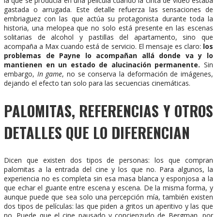
la que se producía en una película cuando la cinta de vídeo estaba
gastada o arrugada. Este detalle refuerza las sensaciones de
embriaguez con las que actúa su protagonista durante toda la
historia, una melopea que no solo está presente en las escenas
solitarias de alcohol y pastillas del apartamento, sino que
acompaña a Max cuando está de servicio. El mensaje es claro:
los
problemas de Payne lo acompañan allá donde va y lo
mantienen en un estado de alucinación permanente.
Sin
embargo,
In game
, no se conserva la deformación de imágenes,
dejando el efecto tan solo para las secuencias cinemáticas.
PALOMITAS, REFERENCIAS Y OTROS
DETALLES QUE LO DIFERENCIAN
Dicen que existen dos tipos de personas: los que compran
palomitas a la entrada del cine y los que no. Para algunos, la
experiencia no es completa sin esa masa blanca y esponjosa a la
que echar el guante entre escena y escena. De la misma forma, y
aunque puede que sea solo una percepción mía, también existen
dos tipos de películas: las que piden a gritos un aperitivo y las que
no. Puede que el cine pausado y concienzudo de Bergman, por