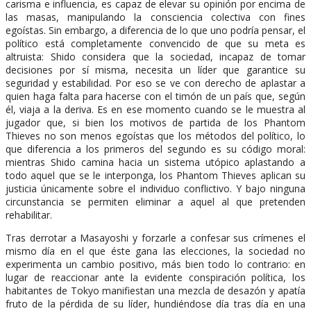
carisma e influencia, es capaz de elevar su opinión por encima de
las masas, manipulando la consciencia colectiva con fines
egoístas. Sin embargo, a diferencia de lo que uno podría pensar, el
político está completamente convencido de que su meta es
altruista: Shido considera que la sociedad, incapaz de tomar
decisiones por sí misma, necesita un líder que garantice su
seguridad y estabilidad. Por eso se ve con derecho de aplastar a
quien haga falta para hacerse con el timón de un país que, según
él, viaja a la deriva. Es en ese momento cuando se le muestra al
jugador que, si bien los motivos de partida de los Phantom
Thieves no son menos egoístas que los métodos del político, lo
que diferencia a los primeros del segundo es su código moral:
mientras Shido camina hacia un sistema utópico aplastando a
todo aquel que se le interponga, los Phantom Thieves aplican su
justicia únicamente sobre el individuo conflictivo. Y bajo ninguna
circunstancia se permiten eliminar a aquel al que pretenden
rehabilitar.
Tras derrotar a Masayoshi y forzarle a confesar sus crímenes el
mismo día en el que éste gana las elecciones, la sociedad no
experimenta un cambio positivo, más bien todo lo contrario: en
lugar de reaccionar ante la evidente conspiración política, los
habitantes de Tokyo manifiestan una mezcla de desazón y apatía
fruto de la pérdida de su líder, hundiéndose día tras día en una