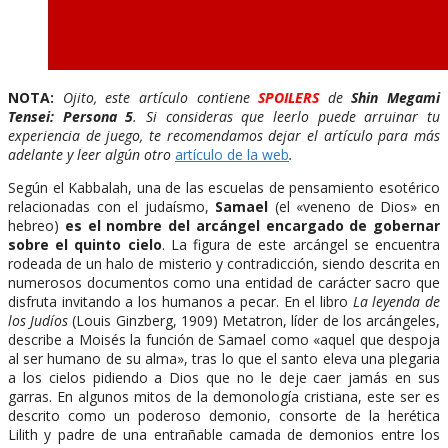
NOTA:
Ojito, este artículo contiene
SPOILERS
de
Shin Megami
Tensei: Persona 5
. Si consideras que leerlo puede arruinar tu
experiencia de juego, te recomendamos dejar el artículo para más
adelante y leer algún otro
artículo de la web
.
Según el Kabbalah, una de las escuelas de pensamiento esotérico
relacionadas con el judaísmo,
Samael
(el «veneno de Dios» en
hebreo)
es el nombre del arcángel encargado de gobernar
sobre el quinto cielo
. La figura de este arcángel se encuentra
rodeada de un halo de misterio y contradicción, siendo descrita en
numerosos documentos como una entidad de carácter sacro que
disfruta invitando a los humanos a pecar. En el libro
La leyenda de
los Judíos
(Louis Ginzberg, 1909) Metatron, líder de los arcángeles,
describe a Moisés la función de Samael como «aquel que despoja
al ser humano de su alma», tras lo que el santo eleva una plegaria
a los cielos pidiendo a Dios que no le deje caer jamás en sus
garras. En algunos mitos de la demonología cristiana, este ser es
descrito como un poderoso demonio, consorte de la herética
Lilith y padre de una entrañable camada de demonios entre los