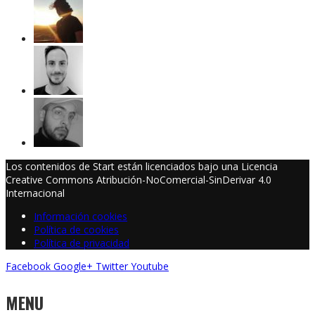
Los contenidos de Start están licenciados bajo una Licencia
Creative Commons Atribución-NoComercial-SinDerivar 4.0
Internacional
Información cookies
Política de cookies
Política de privacidad
Facebook
Google+
Twitter
Youtube
MENU