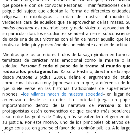
que posee el don de convocar Personas —manifestaciones de la
psique del sujeto que adoptan la forma de diferentes entidades
religiosas o mitológicas—, tratan de mostrar al mundo la
verdadera cara de aquellos que se aprovechan de las masas. Su
modus operandi
es rocambolesco y nada violento: aprovechando
su particular don, los estudiantes se adentran en el subconsciente
de cada una de sus víctimas con el fin de hurtar aquello que les
motiva a delinquir y provocándoles un evidente cambio de actitud.
Mientras que los anteriores títulos de la saga giraban en torno a
temáticas de carácter más emocional como la muerte o la
soledad,
Persona 5
cede el peso de la trama al mundo que
rodea a los protagonistas
. Katsura Hashino, director de la saga
desde
Persona 3
(Atlus, 2006), define el argumento del título
como «una historia muy japonesa» en la que, a diferencia de lo
que suele verse en las historias tradicionales de superhéroes
nipones, «
los villanos nacen de nuestra sociedad
» en lugar de
amenazarla desde el exterior. La sociedad juega un papel
importantísimo dentro de la narrativa de
Persona 5
: los
protagonistas están convencidos de que cuanto más populares
sean entre las gentes de Tokyo, más se extenderá el germen de
su justicia. Por este motivo, uno de los principales objetivos del
juego consiste en ganarse el favor de la opinión pública. A lo largo