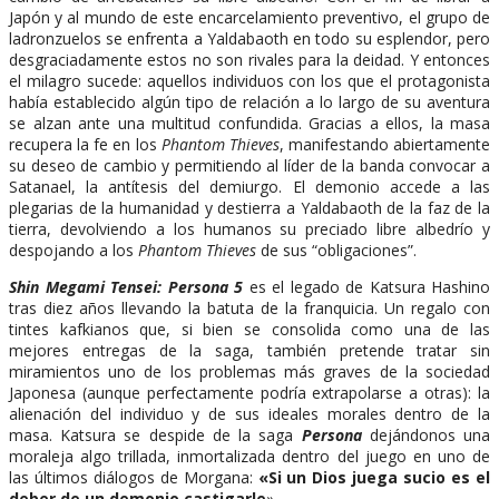
Japón y al mundo de este encarcelamiento preventivo, el grupo de
ladronzuelos se enfrenta a Yaldabaoth en todo su esplendor, pero
desgraciadamente estos no son rivales para la deidad. Y entonces
el milagro sucede: aquellos individuos con los que el protagonista
había establecido algún tipo de relación a lo largo de su aventura
se alzan ante una multitud confundida. Gracias a ellos, la masa
recupera la fe en los
Phantom Thieves
, manifestando abiertamente
su deseo de cambio y permitiendo al líder de la banda convocar a
Satanael, la antítesis del demiurgo. El demonio accede a las
plegarias de la humanidad y destierra a Yaldabaoth de la faz de la
tierra, devolviendo a los humanos su preciado libre albedrío y
despojando a los
Phantom Thieves
de sus “obligaciones”.
Shin Megami Tensei: Persona 5
es el legado de Katsura Hashino
tras diez años llevando la batuta de la franquicia. Un regalo con
tintes kafkianos que, si bien se consolida como una de las
mejores entregas de la saga, también pretende tratar sin
miramientos uno de los problemas más graves de la sociedad
Japonesa (aunque perfectamente podría extrapolarse a otras): la
alienación del individuo y de sus ideales morales dentro de la
masa. Katsura se despide de la saga
Persona
dejándonos una
moraleja algo trillada, inmortalizada dentro del juego en uno de
las últimos diálogos de Morgana:
«Si un Dios juega sucio es el
deber de un demonio castigarle
».