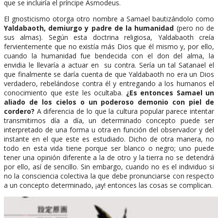
que se incluiría el príncipe Asmodeus.
El gnosticismo otorga otro nombre a Samael bautizándolo como
Yaldabaoth, demiurgo y padre de la humanidad
(pero no de
sus almas). Según esta doctrina religiosa, Yaldabaoth creía
fervientemente que no existía más Dios que él mismo y, por ello,
cuando la humanidad fue bendecida con el don del alma, la
envidia le llevaría a actuar en su contra. Sería un tal Satanael el
que finalmente se daría cuenta de que Yaldabaoth no era un Dios
verdadero, rebelándose contra él y entregando a los humanos el
conocimiento que este les ocultaba.
¿Es entonces Samael un
aliado de los cielos o un poderoso demonio con piel de
cordero?
A diferencia de lo que la cultura popular parece intentar
transmitirnos día a día, un determinado concepto puede ser
interpretado de una forma u otra en función del observador y del
instante en el que este es estudiado. Dicho de otra manera, no
todo en esta vida tiene porque ser blanco o negro; uno puede
tener una opinión diferente a la de otro y la tierra no se detendrá
por ello, así de sencillo. Sin embargo, cuando no es el individuo si
no la consciencia colectiva la que debe pronunciarse con respecto
a un concepto determinado, ¡ay! entonces las cosas se complican.