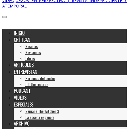
VIDEOJUEGOS EN PERSPECTIVA | REVISTA INDEPENDIENTE Y
ATEMPORAL
INICIO
CRÍTICAS
Reseñas
Revisiones
Libros
ARTÍCULOS
ENTREVISTAS
Personas del sector
Off the records
PODCAST
VÍDEOS
ESPECIALES
Semana The Witcher 3
La escena española
ARCHIVO