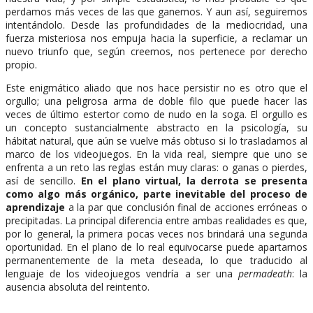
perdamos más veces de las que ganemos. Y aun así, seguiremos
intentándolo. Desde las profundidades de la mediocridad, una
fuerza misteriosa nos empuja hacia la superficie, a reclamar un
nuevo triunfo que, según creemos, nos pertenece por derecho
propio.
Este enigmático aliado que nos hace persistir no es otro que el
orgullo; una peligrosa arma de doble filo que puede hacer las
veces de último estertor como de nudo en la soga. El orgullo es
un concepto sustancialmente abstracto en la psicología, su
hábitat natural, que aún se vuelve más obtuso si lo trasladamos al
marco de los videojuegos. En la vida real, siempre que uno se
enfrenta a un reto las reglas están muy claras: o ganas o pierdes,
así de sencillo.
En el plano virtual, la derrota se presenta
como algo más orgánico, parte inevitable del proceso de
aprendizaje
a la par que conclusión final de acciones erróneas o
precipitadas. La principal diferencia entre ambas realidades es que,
por lo general, la primera pocas veces nos brindará una segunda
oportunidad. En el plano de lo real equivocarse puede apartarnos
permanentemente de la meta deseada, lo que traducido al
lenguaje de los videojuegos vendría a ser una
permadeath
: la
ausencia absoluta del reintento.