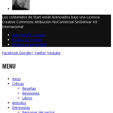
Los contenidos de Start están licenciados bajo una Licencia
Creative Commons Atribución-NoComercial-SinDerivar 4.0
Internacional
Información cookies
Política de cookies
Política de privacidad
Facebook
Google+
Twitter
Youtube
MENU
Inicio
Críticas
Reseñas
Revisiones
Libros
Artículos
Entrevistas
Personas del sector