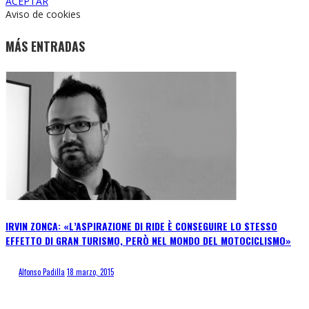
ACEPTAR
Aviso de cookies
MÁS ENTRADAS
IRVIN ZONCA: «L’ASPIRAZIONE DI RIDE È CONSEGUIRE LO STESSO
EFFETTO DI GRAN TURISMO, PERÒ NEL MONDO DEL MOTOCICLISMO»
Alfonso Padilla
18 marzo, 2015