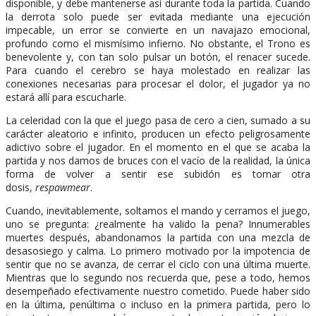
disponible, y debe mantenerse así durante toda la partida. Cuando
la derrota solo puede ser evitada mediante una ejecución
impecable, un error se convierte en un navajazo emocional,
profundo como el mismísimo infierno. No obstante, el Trono es
benevolente y, con tan solo pulsar un botón, el renacer sucede.
Para cuando el cerebro se haya molestado en realizar las
conexiones necesarias para procesar el dolor, el jugador ya no
estará allí para escucharle.
La celeridad con la que el juego pasa de cero a cien, sumado a su
carácter aleatorio e infinito, producen un efecto peligrosamente
adictivo sobre el jugador. En el momento en el que se acaba la
partida y nos damos de bruces con el vacío de la realidad, la única
forma de volver a sentir ese subidón es tomar otra
dosis,
respawmear
.
Cuando, inevitablemente, soltamos el mando y cerramos el juego,
uno se pregunta: ¿realmente ha valido la pena? Innumerables
muertes después, abandonamos la partida con una mezcla de
desasosiego y calma. Lo primero motivado por la impotencia de
sentir que no se avanza, de cerrar el ciclo con una última muerte.
Mientras que lo segundo nos recuerda que, pese a todo, hemos
desempeñado efectivamente nuestro cometido. Puede haber sido
en la última, penúltima o incluso en la primera partida, pero lo