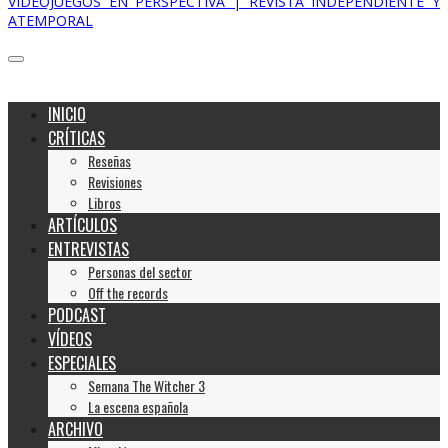
VIDEOJUEGOS EN PERSPECTIVA | REVISTA INDEPENDIENTE Y
ATEMPORAL
INICIO
CRÍTICAS
Reseñas
Revisiones
Libros
ARTÍCULOS
ENTREVISTAS
Personas del sector
Off the records
PODCAST
VÍDEOS
ESPECIALES
Semana The Witcher 3
La escena española
ARCHIVO