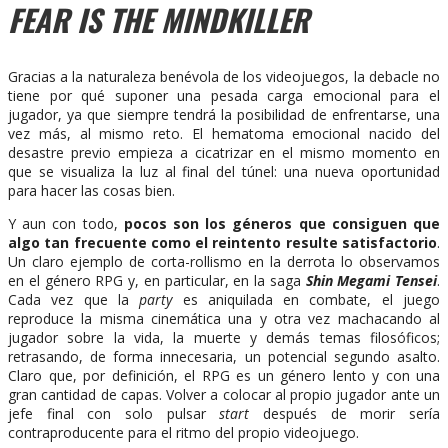
FEAR IS THE MINDKILLER
Gracias a la naturaleza benévola de los videojuegos, la debacle no
tiene por qué suponer una pesada carga emocional para el
jugador, ya que siempre tendrá la posibilidad de enfrentarse, una
vez más, al mismo reto. El hematoma emocional nacido del
desastre previo empieza a cicatrizar en el mismo momento en
que se visualiza la luz al final del túnel: una nueva oportunidad
para hacer las cosas bien.
Y aun con todo,
pocos son los géneros que consiguen que
algo tan frecuente como el reintento resulte satisfactorio
.
Un claro ejemplo de corta-rollismo en la derrota lo observamos
en el género RPG y, en particular, en la saga
Shin Megami Tensei
.
Cada vez que la
party
es aniquilada en combate, el juego
reproduce la misma cinemática una y otra vez machacando al
jugador sobre la vida, la muerte y demás temas filosóficos;
retrasando, de forma innecesaria, un potencial segundo asalto.
Claro que, por definición, el RPG es un género lento y con una
gran cantidad de capas. Volver a colocar al propio jugador ante un
jefe final con solo pulsar
start
después de morir sería
contraproducente para el ritmo del propio videojuego.