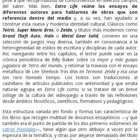
pese a que recoja multitud de conocimientos en diversos campos
del saber. Más bien,
Extra Life
reúne los ensayos de
diferentes autores para hablarnos de obras que son
referencia dentro del medio
y, a su vez, han ayudado a
construir esta nueva y moderna identidad cultural. Clásicos como
Tetris
,
Super Mario Bros.
o
Zelda
, y títulos más modernos como
Grand Theft Auto
,
Halo
o
Metal Gear Solid
, conviven en una
selección de juegos muy diversa, también en consonancia a la
heterogeneidad de estilos de escritura y disciplinas de cada autor.
Así, navegando entre los capítulos, el lector puede varar en la
crónica periodística de Billy Baker sobre
La mejor y más guapa
jugadora de Tetris del mundo
, y retomar la travesía con el ensayo
metafísico de Lee Sherlock
Tres días en Termina: Zelda y esa cosa
tan rara llamada tiempo
. Los textos son traducciones al
castellano de artículos publicados con anterioridad y que errata
naturae agrupa en
Extra Life
como si se tratase de un breve
collage
de la cultura del videojuego a través de las reflexiones
desde ámbitos filosóficos, científicos, formativos y pedagógicos.
Esta estructura variada (en fondo y forma) tan característica de
los libros que recogen multitud de discursos ensayísticos —y que
también era el punto de partida de los dos primeros volúmenes de
Letras Pixeladas
—, tiene algún que otro altibajo: a veces por la
espesura de la temática, y otras por alejarse demasiado del título