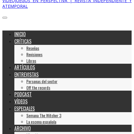
VIDEOJUEGOS EN PERSPECTIVA | REVISTA INDEPENDIENTE Y
ATEMPORAL
INICIO
CRÍTICAS
Reseñas
Revisiones
Libros
ARTÍCULOS
ENTREVISTAS
Personas del sector
Off the records
PODCAST
VÍDEOS
ESPECIALES
Semana The Witcher 3
La escena española
ARCHIVO