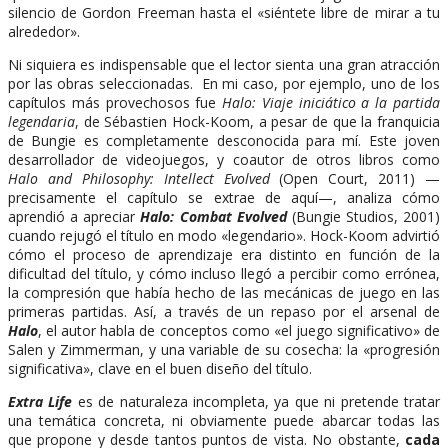
silencio de Gordon Freeman hasta el «siéntete libre de mirar a tu
alrededor».
Ni siquiera es indispensable que el lector sienta una gran atracción
por las obras seleccionadas. En mi caso, por ejemplo, uno de los
capítulos más provechosos fue
Halo: Viaje iniciático a la partida
legendaria
, de Sébastien Hock-Koom, a pesar de que la franquicia
de Bungie es completamente desconocida para mí. Este joven
desarrollador de videojuegos, y coautor de otros libros como
Halo and Philosophy: Intellect Evolved
(Open Court, 2011) —
precisamente el capítulo se extrae de aquí—, analiza cómo
aprendió a apreciar
Halo: Combat Evolved
(Bungie Studios, 2001)
cuando rejugó el título en modo «legendario». Hock-Koom advirtió
cómo el proceso de aprendizaje era distinto en función de la
dificultad del título, y cómo incluso llegó a percibir como errónea,
la compresión que había hecho de las mecánicas de juego en las
primeras partidas. Así, a través de un repaso por el arsenal de
Halo
, el autor habla de conceptos como «el juego significativo» de
Salen y Zimmerman, y una variable de su cosecha: la «progresión
significativa», clave en el buen diseño del título.
Extra Life
es de naturaleza incompleta, ya que ni pretende tratar
una temática concreta, ni obviamente puede abarcar todas las
que propone y desde tantos puntos de vista. No obstante,
cada