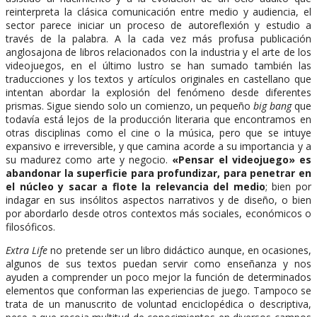
reinterpreta la clásica comunicación entre medio y audiencia, el
sector parece iniciar un proceso de autoreflexión y estudio a
través de la palabra. A la cada vez más profusa publicación
anglosajona de libros relacionados con la industria y el arte de los
videojuegos, en el último lustro se han sumado también las
traducciones y los textos y artículos originales en castellano que
intentan abordar la explosión del fenómeno desde diferentes
prismas. Sigue siendo solo un comienzo, un pequeño
big bang
que
todavía está lejos de la producción literaria que encontramos en
otras disciplinas como el cine o la música, pero que se intuye
expansivo e irreversible, y que camina acorde a su importancia y a
su madurez como arte y negocio.
«Pensar el videojuego» es
abandonar la superficie para profundizar, para penetrar en
el núcleo y sacar a flote la relevancia del medio
; bien por
indagar en sus insólitos aspectos narrativos y de diseño, o bien
por abordarlo desde otros contextos más sociales, económicos o
filosóficos.
Extra Life
no pretende ser un libro didáctico aunque, en ocasiones,
algunos de sus textos puedan servir como enseñanza y nos
ayuden a comprender un poco mejor la función de determinados
elementos que conforman las experiencias de juego. Tampoco se
trata de un manuscrito de voluntad enciclopédica o descriptiva,