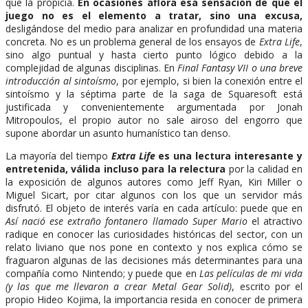
que la propicia.
En ocasiones aflora esa sensación de que el
juego no es el elemento a tratar, sino una excusa,
desligándose del medio para analizar en profundidad una materia
concreta. No es un problema general de los ensayos de
Extra Life
,
sino algo puntual y hasta cierto punto lógico debido a la
complejidad de algunas disciplinas. En
Final Fantasy VII o una breve
introducción al sintoísmo
, por ejemplo, si bien la conexión entre el
sintoísmo y la séptima parte de la saga de Squaresoft está
justificada y convenientemente argumentada por Jonah
Mitropoulos, el propio autor no sale airoso del engorro que
supone abordar un asunto humanístico tan denso.
La mayoría del tiempo
Extra Life
es una lectura interesante y
entretenida, válida incluso para la relectura
por la calidad en
la exposición de algunos autores como Jeff Ryan, Kiri Miller o
Miguel Sicart, por citar algunos con los que un servidor más
disfrutó. El objeto de interés varía en cada artículo: puede que en
Así nació ese extraño fontanero llamado Super Mario
el atractivo
radique en conocer las curiosidades históricas del sector, con un
relato liviano que nos pone en contexto y nos explica cómo se
fraguaron algunas de las decisiones más determinantes para una
compañía como Nintendo; y puede que en
Las películas de mi vida
(y las que me llevaron a crear Metal Gear Solid)
, escrito por el
propio Hideo Kojima, la importancia resida en conocer de primera