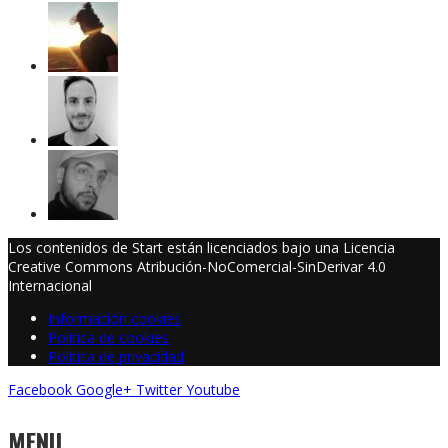
Los contenidos de Start están licenciados bajo una Licencia
Creative Commons Atribución-NoComercial-SinDerivar 4.0
Internacional
Información cookies
Política de cookies
Política de privacidad
Facebook
Google+
Twitter
Youtube
MENU