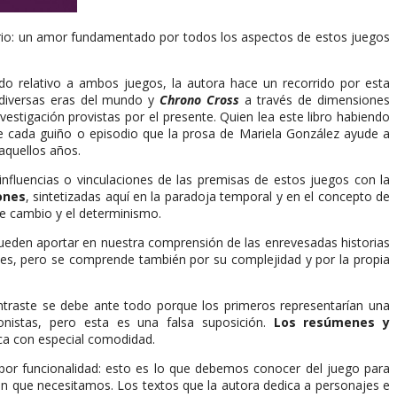
rio: un amor fundamentado por todos los aspectos de estos juegos
ido relativo a ambos juegos, la autora hace un recorrido por esta
o diversas eras del mundo y
Chrono Cross
a través de dimensiones
estigación provistas por el presente. Quien lea este libro habiendo
te cada guiño o episodio que la prosa de Mariela González ayude a
aquellos años.
influencias o vinculaciones de las premisas de estos juegos con la
ones
, sintetizadas aquí en la paradoja temporal y en el concepto de
de cambio y el determinismo.
pueden aportar en nuestra comprensión de las enrevesadas historias
tes, pero se comprende también por su complejidad y por la propia
traste se debe ante todo porque los primeros representarían una
onistas, pero esta es una falsa suposición.
Los resúmenes y
sca con especial comodidad.
 por funcionalidad: esto es lo que debemos conocer del juego para
n que necesitamos. Los textos que la autora dedica a personajes e