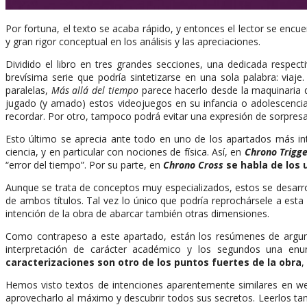
Por fortuna, el texto se acaba rápido, y entonces el lector se encue
y gran rigor conceptual en los análisis y las apreciaciones.
Dividido el libro en tres grandes secciones, una dedicada respe
brevísima serie que podría sintetizarse en una sola palabra: vi
paralelas,
Más allá del tiempo
parece hacerlo desde la maquinaria de
jugado (y amado) estos videojuegos en su infancia o adolescencia
recordar. Por otro, tampoco podrá evitar una expresión de sorpresa
Esto último se aprecia ante todo en uno de los apartados más inte
ciencia, y en particular con nociones de física. Así, en
Chrono Trigge
“error del tiempo”. Por su parte, en
Chrono Cross
se habla de los 
Aunque se trata de conceptos muy especializados, estos se desarro
de ambos títulos. Tal vez lo único que podría reprochársele a es
intención de la obra de abarcar también otras dimensiones.
Como contrapeso a este apartado, están los resúmenes de argume
interpretación de carácter académico y los segundos una enun
caracterizaciones son otro de los puntos fuertes de la obra
,
Hemos visto textos de intenciones aparentemente similares en web
aprovecharlo al máximo y descubrir todos sus secretos. Leerlos t