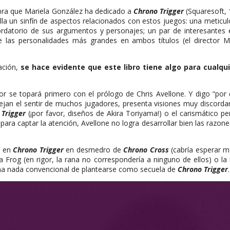
obra que Mariela González ha dedicado a
Chrono Trigger
(Squaresoft,
rolla un sinfín de aspectos relacionados con estos juegos: una meticu
rdatorio de sus argumentos y personajes; un par de interesantes ej
de las personalidades más grandes en ambos títulos (el director 
cación,
se hace evidente que este libro tiene algo para cualqu
or se topará primero con el prólogo de Chris Avellone. Y digo “por 
an el sentir de muchos jugadores, presenta visiones muy discorda
 Trigger
(¡por favor, diseños de Akira Toriyama!) o el carismático pe
 para captar la atención, Avellone no logra desarrollar bien las razon
a en
Chrono Trigger
en desmedro de
Chrono Cross
(cabría esperar m
e a Frog (en rigor, la rana no correspondería a ninguno de ellos) o 
ma nada convencional de plantearse como secuela de
Chrono Trigger
.