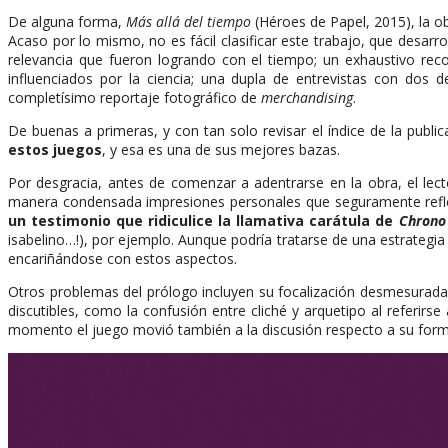
De alguna forma,
Más allá del tiempo
(Héroes de Papel, 2015), la 
Acaso por lo mismo, no es fácil clasificar este trabajo, que desar
relevancia que fueron logrando con el tiempo; un exhaustivo reco
influenciados por la ciencia; una dupla de entrevistas con dos 
completísimo reportaje fotográfico de
merchandising
.
De buenas a primeras, y con tan solo revisar el índice de la publi
estos juegos
, y esa es una de sus mejores bazas.
Por desgracia, antes de comenzar a adentrarse en la obra, el lect
manera condensada impresiones personales que seguramente reflej
un testimonio que ridiculice la llamativa carátula de
Chrono
isabelino…!), por ejemplo. Aunque podría tratarse de una estrategia
encariñándose con estos aspectos.
Otros problemas del prólogo incluyen su focalización desmesurad
discutibles, como la confusión entre cliché y arquetipo al referirs
momento el juego movió también a la discusión respecto a su for