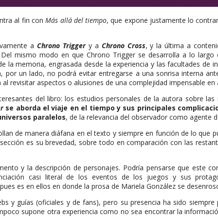
ntra al fin con
Más allá del tiempo
, que expone justamente lo contra
ctivamente a
Chrono Trigger
y a
Chrono Cross
, y la última a conten
aje. Del mismo modo en que Chrono Trigger se desarrolla a lo larg
 la memoria, engrasada desde la experiencia y las facultades de inv
, por un lado, no podrá evitar entregarse a una sonrisa interna an
 al revisitar aspectos o alusiones de una complejidad impensable en 
resantes del libro: los estudios personales de la autora sobre las 
r
se aborda el viaje en el tiempo y sus principales complicaci
universos paralelos
, de la relevancia del observador como agente 
llan de manera diáfana en el texto y siempre en función de lo que 
ta sección es su brevedad, sobre todo en comparación con las restan
nto y la descripción de personajes. Podría pensarse que este con
ciación casi literal de los eventos de los juegos y sus protag
 pues es en ellos en donde la prosa de Mariela González se desenro
s y guías (oficiales y de fans), pero su presencia ha sido siempre
ampoco supone otra experiencia como no sea encontrar la informació