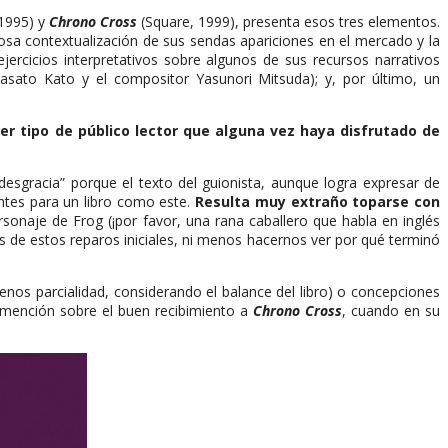
 1995) y
Chrono Cross
(Square, 1999), presenta esos tres elementos.
losa contextualización de sus sendas apariciones en el mercado y la
ercicios interpretativos sobre algunos de sus recursos narrativos
Masato Kato y el compositor Yasunori Mitsuda); y, por último, un
ier tipo de público lector que alguna vez haya disfrutado de
desgracia” porque el texto del guionista, aunque logra expresar de
ntes para un libro como este.
Resulta muy extraño toparse con
rsonaje de Frog (¡por favor, una rana caballero que habla en inglés
es de estos reparos iniciales, ni menos hacernos ver por qué terminó
enos parcialidad, considerando el balance del libro) o concepciones
la mención sobre el buen recibimiento a
Chrono Cross
, cuando en su