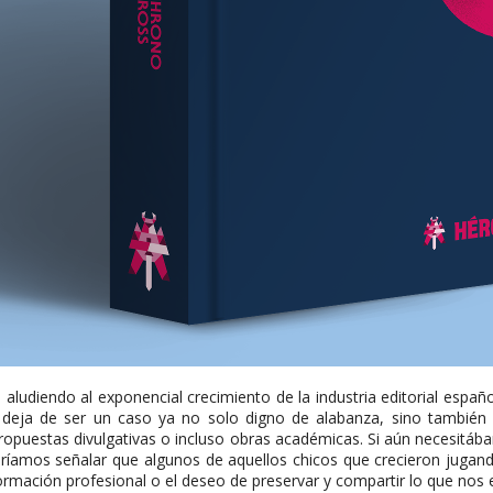
aludiendo al exponencial crecimiento de la industria editorial españ
o deja de ser un caso ya no solo digno de alabanza, sino tambié
, propuestas divulgativas o incluso obras académicas. Si aún necesit
ríamos señalar que algunos de aquellos chicos que crecieron jugando
 formación profesional o el deseo de preservar y compartir lo que nos 