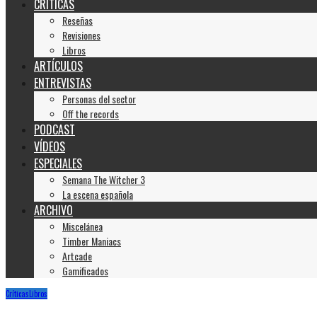
CRÍTICAS
Reseñas
Revisiones
Libros
ARTÍCULOS
ENTREVISTAS
Personas del sector
Off the records
PODCAST
VÍDEOS
ESPECIALES
Semana The Witcher 3
La escena española
ARCHIVO
Miscelánea
Timber Maniacs
Artcade
Gamificados
Críticas
Libros