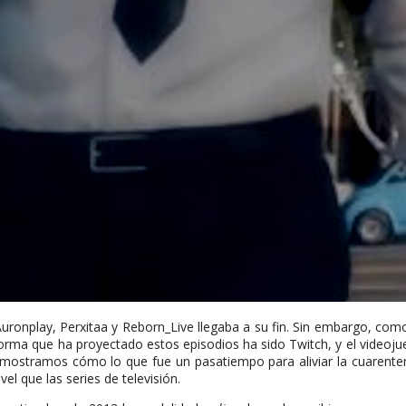
ronplay, Perxitaa y Reborn_Live llegaba a su fin. Sin embargo, com
forma que ha proyectado estos episodios ha sido Twitch, y el videoju
o mostramos cómo lo que fue un pasatiempo para aliviar la cuarent
el que las series de televisión.