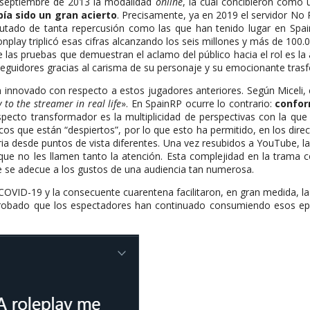
septiembre de 2013 la modalidad
online
, la cual concibieron como 
ía sido un gran acierto
. Precisamente, ya en 2019 el servidor No
rutado de tanta repercusión como las que han tenido lugar en Spa
ronplay triplicó esas cifras alcanzando los seis millones y más de 1
e las pruebas que demuestran el aclamo del público hacia el rol es l
seguidores gracias al carisma de su personaje y su emocionante trasf
 innovado con respecto a estos jugadores anteriores. Según Miceli, 
 to the streamer in real life
». En SpainRP ocurre lo contrario:
confor
pecto transformador es la multiplicidad de perspectivas con la que 
s que están “despiertos”, por lo que esto ha permitido, en los dire
ia desde puntos de vista diferentes. Una vez resubidos a YouTube, la a
s que no les llamen tanto la atención. Esta complejidad en la trama 
ue se adecue a los gustos de una audiencia tan numerosa.
 COVID-19 y la consecuente cuarentena facilitaron, en gran medida, la
robado que los espectadores han continuado consumiendo esos epis