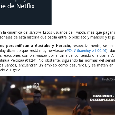
n la dinámica del
stream
. Estos usuarios de Twitch, más que pagar u
onajes de esta historia que oscila entre lo policíaco y mafioso y lo p
nes personifican a Gustabo y Horacio
, respectivamente, se un
play diciendo que «está muy nervioso» (
GTA V Roleplay #
1 00:46
), d
sus reacciones como
streamer
por encima del contenido o la trama. Am
tinúa Perxitaa (01:24). No obstante, siguiendo las normas del servi
 los Santos, encuentran un empleo como basureros, y se meten en 
 o Tigrillo.