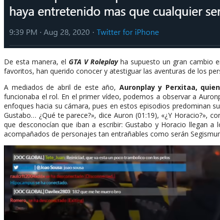
De esta manera, el
GTA V Roleplay
ha supuesto un gran cambio e
favoritos, han querido conocer y atestiguar las aventuras de los pers
A mediados de abril de este año,
Auronplay y Perxitaa, quie
funcionaba el rol. En el primer vídeo, podemos a observar a Auron
enfoques hacia su cámara, pues en estos episodios predominan 
Gustabo… ¿Qué te parece?», dice Auron (01:19), «¿Y Horacio?», con
que desconocían que iban a escribir: Gustabo y Horacio llegan a
acompañados de personajes tan entrañables como serán Segismundo