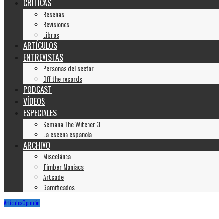
CRÍTICAS
Reseñas
Revisiones
Libros
ARTÍCULOS
ENTREVISTAS
Personas del sector
Off the records
PODCAST
VÍDEOS
ESPECIALES
Semana The Witcher 3
La escena española
ARCHIVO
Miscelánea
Timber Maniacs
Artcade
Gamificados
Artículos
Opinión