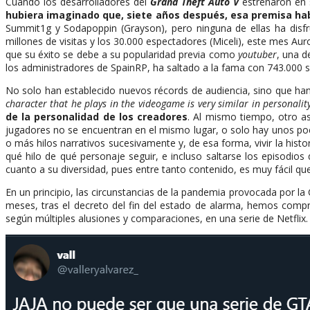
Cuando los desarrolladores del
Grand Theft Auto V
estrenaron en 
hubiera imaginado que, siete años después, esa premisa hab
Summit1g y Sodapoppin (Grayson), pero ninguna de ellas ha disf
millones de visitas y los 30.000 espectadores (Miceli), este mes Au
que su éxito se debe a su popularidad previa como
youtuber
, una d
los administradores de SpainRP, ha saltado a la fama con 743.000 
No solo han establecido nuevos récords de audiencia, sino que han
character that he plays in the videogame is very similar in personality
de la personalidad de los creadores
. Al mismo tiempo, otro as
jugadores no se encuentran en el mismo lugar, o solo hay unos poco
o más hilos narrativos sucesivamente y, de esa forma, vivir la histor
qué hilo de qué personaje seguir, e incluso saltarse los episodio
cuanto a su diversidad, pues entre tanto contenido, es muy fácil q
En un principio, las circunstancias de la pandemia provocada por la
meses, tras el decreto del fin del estado de alarma, hemos comp
según múltiples alusiones y comparaciones, en una serie de Netflix.