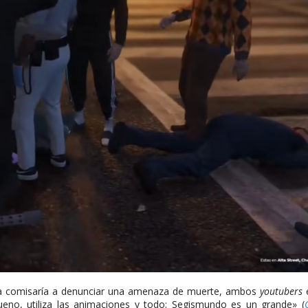
n a comisaría a denunciar una amenaza de muerte, ambos
youtubers
e
eno, utiliza las animaciones y todo; Segismundo es un grande» (