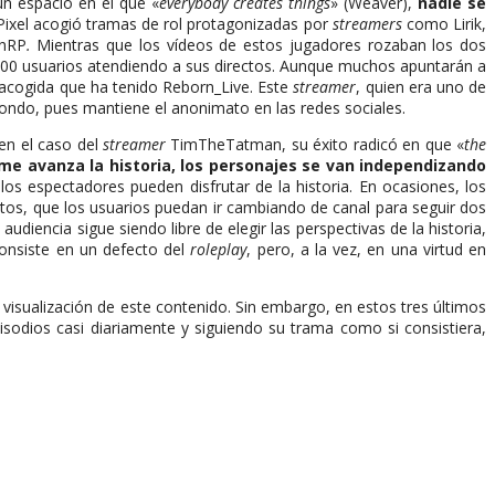
un espacio en el que «
everybody creates things
» (Weaver),
nadie se
 Pixel acogió tramas de rol protagonizadas por
streamers
como Lirik,
inRP
.
Mientras que los vídeos de estos jugadores rozaban los dos
00.000 usuarios atendiendo a sus directos. Aunque muchos apuntarán a
a acogida que ha tenido Reborn_Live. Este
streamer
, quien era uno de
ondo, pues mantiene el anonimato en las redes sociales.
en el caso del
streamer
TimTheTatman, su éxito radicó en que «
the
me avanza la historia, los personajes se van independizando
los espectadores pueden disfrutar de la historia. En ocasiones, los
ctos, que los usuarios puedan ir cambiando de canal para seguir dos
udiencia sigue siendo libre de elegir las perspectivas de la historia,
consiste en un defecto del
roleplay
, pero, a la vez, en una virtud en
 visualización de este contenido. Sin embargo, en estos tres últimos
odios casi diariamente y siguiendo su trama como si consistiera,