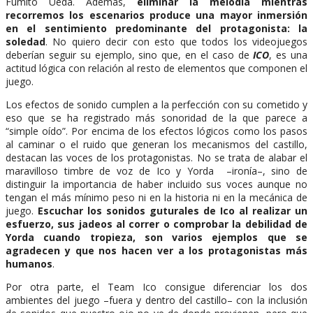
Fumito Ueda. Además,
eliminar la melodía mientras
recorremos los escenarios produce una mayor inmersión
en el sentimiento predominante del protagonista: la
soledad
. No quiero decir con esto que todos los videojuegos
deberían seguir su ejemplo, sino que, en el caso de
ICO
, es una
actitud lógica con relación al resto de elementos que componen el
juego.
Los efectos de sonido cumplen a la perfección con su cometido y
eso que se ha registrado más sonoridad de la que parece a
“simple oído”. Por encima de los efectos lógicos como los pasos
al caminar o el ruido que generan los mecanismos del castillo,
destacan las voces de los protagonistas. No se trata de alabar el
maravilloso timbre de voz de Ico y Yorda –ironía–, sino de
distinguir la importancia de haber incluido sus voces aunque no
tengan el más mínimo peso ni en la historia ni en la mecánica de
juego.
Escuchar los sonidos guturales de Ico al realizar un
esfuerzo, sus jadeos al correr o comprobar la debilidad de
Yorda cuando tropieza, son varios ejemplos que se
agradecen y que nos hacen ver a los protagonistas más
humanos
.
Por otra parte, el Team Ico consigue diferenciar los dos
ambientes del juego –fuera y dentro del castillo– con la inclusión