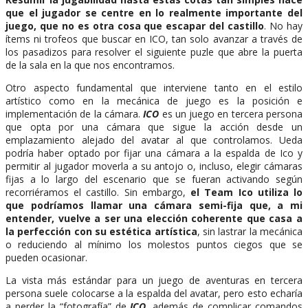
que el jugador se centre en lo realmente importante del
juego, que no es otra cosa que escapar del castillo
. No hay
ítems ni trofeos que buscar en ICO, tan solo avanzar a través de
los pasadizos para resolver el siguiente puzle que abre la puerta
de la sala en la que nos encontramos.
Otro aspecto fundamental que interviene tanto en el estilo
artístico como en la mecánica de juego es la posición e
implementación de la cámara.
ICO
es un juego en tercera persona
que opta por una cámara que sigue la acción desde un
emplazamiento alejado del avatar al que controlamos. Ueda
podría haber optado por fijar una cámara a la espalda de Ico y
permitir al jugador moverla a su antojo o, incluso, elegir cámaras
fijas a lo largo del escenario que se fueran activando según
recorriéramos el castillo. Sin embargo,
el Team Ico utiliza lo
que podríamos llamar una cámara semi-fija que, a mi
entender, vuelve a ser una elección coherente que casa a
la perfección con su estética artística
, sin lastrar la mecánica
o reduciendo al mínimo los molestos puntos ciegos que se
pueden ocasionar.
La vista más estándar para un juego de aventuras en tercera
persona suele colocarse a la espalda del avatar, pero esto echaría
a perder la “fotografía” de
ICO
, además de complicar comandos