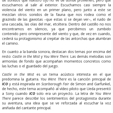
de sonidos que nuestro ojo no ve de donde provienen, pero que
escuchamos al salir al exterior. Escuchamos casi siempre la
violencia del viento en un primer plano, pero junto a este se
mezclan otros sonidos de la fauna que nos rodea como el
graznido de las gaviotas –que estas sí se dejan ver–, el ruido de
una cascada, las olas del mar, etcétera. Dentro del castillo no nos
encontramos en silencio, ya que percibimos un zumbido
contenido pero omnipresente del viento y que, de vez en cuando,
cederá su protagonismo al crepitar de las antorchas que alumbran
el camino.
En cuanto a la banda sonora, destacan dos temas por encima del
resto:
Castle in the Mist
y
You Were There
. Las demás melodías son
armonías de fondo que acompañan momentos concretos como
las luchas o el guardado del juego.
Castle in the Mist
es un tema acústico intimista en el que
predomina la guitarra.
You Were There
es la canción principal de
ICO
y está inspirada en
Scarborough Fair
de Simon and Garfunkel,
de hecho, este tema acompañó al vídeo piloto que Ueda presentó
a Sony cuando
ICO
solo era un proyecto. La letra de
You Were
There
parece describir los sentimientos del protagonista durante
su aventura, una idea que se ve reforzada al escuchar la voz
aniñada del cantante principal.