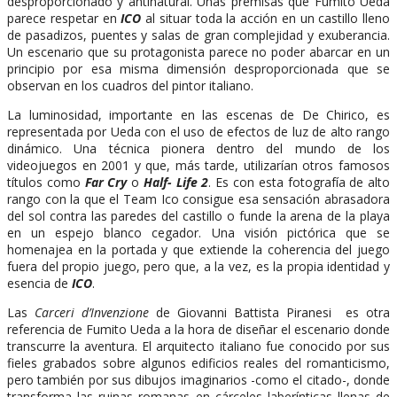
desproporcionado y antinatural. Unas premisas que Fumito Ueda
parece respetar en
ICO
al situar toda la acción en un castillo lleno
de pasadizos, puentes y salas de gran complejidad y exuberancia.
Un escenario que su protagonista parece no poder abarcar en un
principio por esa misma dimensión desproporcionada que se
observan en los cuadros del pintor italiano.
La luminosidad, importante en las escenas de De Chirico, es
representada por Ueda con el uso de efectos de luz de alto rango
dinámico. Una técnica pionera dentro del mundo de los
videojuegos en 2001 y que, más tarde, utilizarían otros famosos
títulos como
Far Cry
o
Half- Life 2
. Es con esta fotografía de alto
rango con la que el Team Ico consigue esa sensación abrasadora
del sol contra las paredes del castillo o funde la arena de la playa
en un espejo blanco cegador. Una visión pictórica que se
homenajea en la portada y que extiende la coherencia del juego
fuera del propio juego, pero que, a la vez, es la propia identidad y
esencia de
ICO
.
Las
Carceri d’Invenzione
de Giovanni Battista Piranesi es otra
referencia de Fumito Ueda a la hora de diseñar el escenario donde
transcurre la aventura. El arquitecto italiano fue conocido por sus
fieles grabados sobre algunos edificios reales del romanticismo,
pero también por sus dibujos imaginarios -como el citado-, donde
transforma las ruinas romanas en cárceles laberínticas llenas de