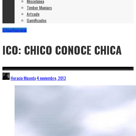
Miscelánea
Timber Maniacs
Artcade
Gamificados
Críticas
Revisiones
ICO: CHICO CONOCE CHICA
Horacio Maseda
4 noviembre, 2013