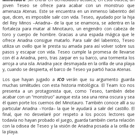
joven Teseo se ofrece para acabar con un monstruo que
amenaza Atenas. Este se encuentra en un inmenso laberinto del
que, dicen, es imposible salir con vida. Teseo, ayudado por la hija
del Rey Minos –Ariadna– de la que se enamora, se adentra en la
fortaleza para matar al Minotauro, un engendro con cabeza de
toro y cuerpo de hombre. Gracias a una espada mágica que le
ofrece Ariadna consigue matarlo. Para salir del laberinto, Teseo
utiliza un ovillo que le presta su amada para así volver sobre sus
pasos y escapar con vida. Teseo cumple la promesa de llevarse
con él a Ariadna, pero, tras zarpar en su barco, una tormenta los
arroja a una isla. Ariadna yace desmayada en la orilla de una playa
y, cuando se despierta, el barco de Teseo ya partió hacia Atenas.
Los que hayan jugado a
ICO
verán que su argumento guarda
muchas similitudes con esta historia mitológica. El Team Ico nos
presenta a un protagonista que, como Teseo, también debe
acabar con un “monstruo” aunque esta sea una reina oscura y sea
él quien porte los cuernos del Minotauro. También conoce allí a su
particular Ariadna –Yorda– la que le ayudará a salir del castillo. El
final, que no desvelaré por respeto a los pocos lectores que
todavía no hayan probado el juego, guarda también cierta relación
con la odisea de Teseo y la visión de Ariadna posada a la orilla de
la playa.