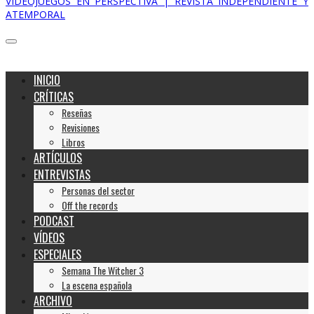
VIDEOJUEGOS EN PERSPECTIVA | REVISTA INDEPENDIENTE Y
ATEMPORAL
INICIO
CRÍTICAS
Reseñas
Revisiones
Libros
ARTÍCULOS
ENTREVISTAS
Personas del sector
Off the records
PODCAST
VÍDEOS
ESPECIALES
Semana The Witcher 3
La escena española
ARCHIVO