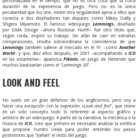
personalizada en el tiempo, que no es otra cosa que la corta
duración de la experiencia de juego. Pero no es la única
peculiaridad que los une, existe otra singularidad ajena a ellos que
conecta a dos diseñadores tan dispares como Mikey Dailly y
Shigeru Miyamoto. El famoso videojuego
Lemmings
, diseñado
por DMA Design –ahora Rockstar North– fue otro título que,
según Ueda, inspiró su trabajo. Sin afán de caer en extrañas
conspiraciones, resulta extraordinaria la coincidencia de que
Lemmings
también saliese al mercado en el 91 –como
Another
World
– y que, diez años después, en 2001 –acompañando a
ICO
en las estanterías– aparezca
Pikmin
, un juego de Nintendo que
muchos bautizarían como el “
Lemmings 3D
”.
LOOK AND FEEL
No suelo ser un gran defensor de los anglicismos, pero voy a
hacer una excepción con la expresión «
Look and feel
”, que reúne
en un solo concepto todo lo referente al aspecto gráfico y
artístico de un videojuego. A parte de la narrativa, la mecánica o la
música de
ICO
, creo que primero es necesario analizar la estética
que propone Fumito Ueda para poder entender los pasos
posteriores que “bañan” el resto del juego.