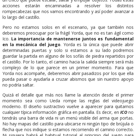
acciones estarán encaminadas a resolver los distintos
rompecabezas que nos vamos encontrando y así poder avanzar a
lo largo del castillo.
Pero no estamos solos en el escenario, ya que también nos
deberemos preocupar por la frágil Yorda, que no es tan ágil como
Ico.
La importancia de mantenerse juntos es fundamental
en la mecánica del juego
. Yorda es la única que puede abrir
determinadas puertas y solo si estamos a su lado podremos
guardar la partida en alguno de los sofás de piedra repartidos por
el castillo. Por lo tanto, el camino hacia la salida siempre será más
complejo de lo que parece en un primer momento. Para que
Yorda nos acompañe, deberemos abrir pasadizos por los que ella
pueda pasar o ayudarla a cruzar abismos que sin nuestro apoyo
no podría saltar.
Quizá el detalle que más nos llame la atención desde el primer
momento sea como Ueda rompe las reglas del videojuego
moderno. El diseño sustractivo vuelve a aparecer para quitarnos
cualquier típica información gráfica en pantalla. Es decir, en
ICO
no
tendrás una barra de vida ni un menú visible del arma que portas.
No hay mapas del castillo para ubicarse ni ningún tipo de brújula o
flecha que nos indique si estamos recorriendo el camino correcto.
Ni siquiera habrá el habitual tutorial al principio del juego para