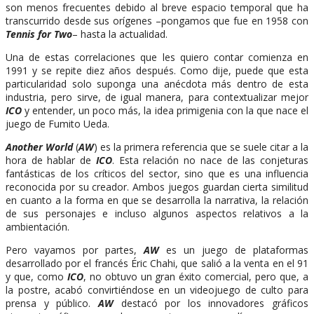
son menos frecuentes debido al breve espacio temporal que ha
transcurrido desde sus orígenes –pongamos que fue en 1958 con
Tennis for Two
– hasta la actualidad.
Una de estas correlaciones que les quiero contar comienza en
1991 y se repite diez años después. Como dije, puede que esta
particularidad solo suponga una anécdota más dentro de esta
industria, pero sirve, de igual manera, para contextualizar mejor
ICO
y entender, un poco más, la idea primigenia con la que nace el
juego de Fumito Ueda.
Another World
(
AW
) es la primera referencia que se suele citar a la
hora de hablar de
ICO
. Esta relación no nace de las conjeturas
fantásticas de los críticos del sector, sino que es una influencia
reconocida por su creador. Ambos juegos guardan cierta similitud
en cuanto a la forma en que se desarrolla la narrativa, la relación
de sus personajes e incluso algunos aspectos relativos a la
ambientación.
Pero vayamos por partes,
AW
es un juego de plataformas
desarrollado por el francés Éric Chahi, que salió a la venta en el 91
y que, como
ICO
, no obtuvo un gran éxito comercial, pero que, a
la postre, acabó convirtiéndose en un videojuego de culto para
prensa y público.
AW
destacó por los innovadores gráficos