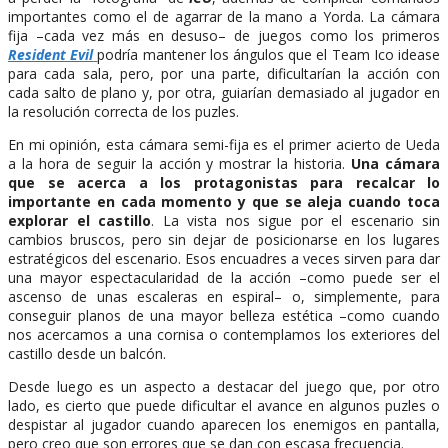
importantes como el de agarrar de la mano a Yorda. La cámara
fija –cada vez más en desuso– de juegos como los primeros
Resident Evil
podría mantener los ángulos que el Team Ico idease
para cada sala, pero, por una parte, dificultarían la acción con
cada salto de plano y, por otra, guiarían demasiado al jugador en
la resolución correcta de los puzles.
En mi opinión, esta cámara semi-fija es el primer acierto de Ueda
a la hora de seguir la acción y mostrar la historia.
Una cámara
que se acerca a los protagonistas para recalcar lo
importante en cada momento y que se aleja cuando toca
explorar el castillo
. La vista nos sigue por el escenario sin
cambios bruscos, pero sin dejar de posicionarse en los lugares
estratégicos del escenario. Esos encuadres a veces sirven para dar
una mayor espectacularidad de la acción –como puede ser el
ascenso de unas escaleras en espiral– o, simplemente, para
conseguir planos de una mayor belleza estética –como cuando
nos acercamos a una cornisa o contemplamos los exteriores del
castillo desde un balcón.
Desde luego es un aspecto a destacar del juego que, por otro
lado, es cierto que puede dificultar el avance en algunos puzles o
despistar al jugador cuando aparecen los enemigos en pantalla,
pero creo que son errores que se dan con escasa frecuencia.