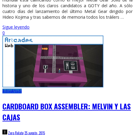
historia y uno de los claros candidatos a GOTY del año. A sólo
cuatro días del lanzamiento del último Metal Gear dirigido por
Hideo Kojima y tras sabernos de memoria todos los tráilers …
Sigue leyendo
0
Archivo
Artcade
CARDBOARD BOX ASSEMBLER: MELVIN Y LAS
CAJAS
Zero Relate
25 agosto, 2015