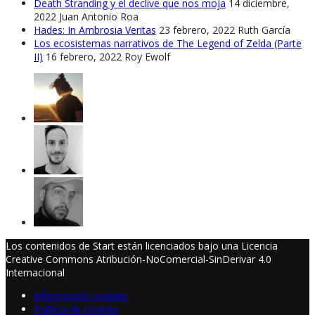
Death Stranding y el declive que nos moja
14 diciembre,
2022
Juan Antonio Roa
Hades: In Ambrosia Veritas
23 febrero, 2022
Ruth García
Los ecosistemas narrativos de The Legend of Zelda (Parte
II)
16 febrero, 2022
Roy Ewolf
Los contenidos de Start están licenciados bajo una Licencia
Creative Commons Atribución-NoComercial-SinDerivar 4.0
Internacional
Información cookies
Política de cookies