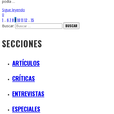
podía …
Sigue leyendo
0
1
…
6
7
8
9
10
11
12
…
15
Buscar:
SECCIONES
ARTÍCULOS
CRÍTICAS
ENTREVISTAS
ESPECIALES