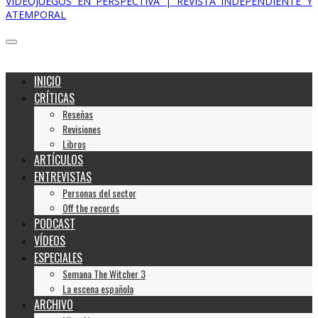
VIDEOJUEGOS EN PERSPECTIVA | REVISTA INDEPENDIENTE Y
ATEMPORAL
INICIO
CRÍTICAS
Reseñas
Revisiones
Libros
ARTÍCULOS
ENTREVISTAS
Personas del sector
Off the records
PODCAST
VÍDEOS
ESPECIALES
Semana The Witcher 3
La escena española
ARCHIVO