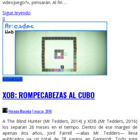
videojuego?», pensarán. Al fin …
Sigue leyendo
0
Archivo
Artcade
XOB: ROMPECABEZAS AL CUBO
Horacio Maseda
1 marzo, 2016
A The Blind Hunter (Mr Tedders, 2014) y XOB (Mr Tedders, 2016)
los separan 26 meses en el tiempo. Dentro de ese margen de
apenas dos años, Jord Farrell —alias Mr. Tedders— lleva
publicados ya un total de 28 juegos en GameJolt. Todo este