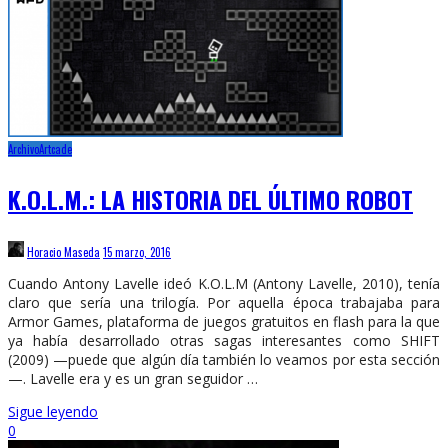
Archivo
Artcade
K.O.L.M.: LA HISTORIA DEL ÚLTIMO ROBOT
Horacio Maseda
15 marzo, 2016
Cuando Antony Lavelle ideó K.O.L.M (Antony Lavelle, 2010), tenía
claro que sería una trilogía. Por aquella época trabajaba para
Armor Games, plataforma de juegos gratuitos en flash para la que
ya había desarrollado otras sagas interesantes como SHIFT
(2009) —puede que algún día también lo veamos por esta sección
—. Lavelle era y es un gran seguidor …
Sigue leyendo
0