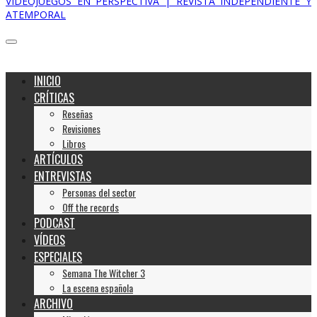
VIDEOJUEGOS EN PERSPECTIVA | REVISTA INDEPENDIENTE Y
ATEMPORAL
INICIO
CRÍTICAS
Reseñas
Revisiones
Libros
ARTÍCULOS
ENTREVISTAS
Personas del sector
Off the records
PODCAST
VÍDEOS
ESPECIALES
Semana The Witcher 3
La escena española
ARCHIVO