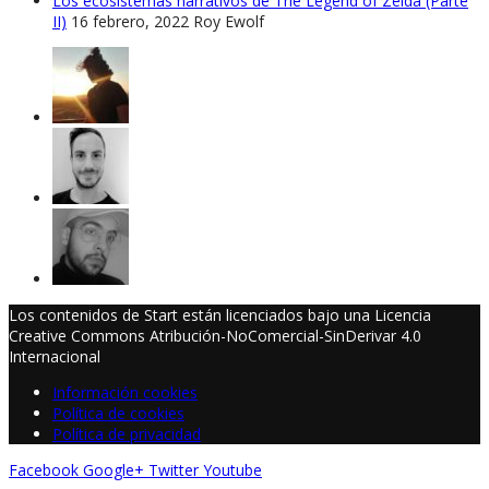
Los ecosistemas narrativos de The Legend of Zelda (Parte
II)
16 febrero, 2022
Roy Ewolf
Los contenidos de Start están licenciados bajo una Licencia
Creative Commons Atribución-NoComercial-SinDerivar 4.0
Internacional
Información cookies
Política de cookies
Política de privacidad
Facebook
Google+
Twitter
Youtube