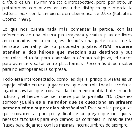
el título es un FPS minimalista e introspectivo, pero, por otro, un
plataformas con puzles en una urbe distópica que mezcla la
estética
noir
con la ambientación cibernética de
Akira
(Katsuhiro
Otomo, 1988).
Lo que nos cuenta nada más comenzar la partida, con las
referencias de una pizarra pintarrajeada y varias pilas de libros
amontonados en la mesa, es después una parte crucial de la
temática central y de su propuesta jugable.
ATUM
requiere
atender a dos héroes que mezclan sus destinos
y sus
controles: el ratón para controlar la cámara subjetiva, el cursos
para avanzar y saltar entre plataformas. Poco más deben saber
para no estropearles la sorpresa.
Todo está interconectado, como les dije al principio.
ATUM
es un
espejo infinito entre el jugador real que controla toda la acción, el
jugador avatar que observa la tridimensionalidad del mundo
ficticio y el héroe que se mueve por la pantalla 2D. ¿Quiénes
somos?
¿Quién es el narrador que se cuestiona en primera
persona cómo superar los obstáculos?
Esas son las preguntas
que subyacen al principio y final de un juego que ni siquiera
necesita tutoriales para explicarnos los controles, ni más de tres
frases para dejarnos con las mismas incertidumbres de siempre.