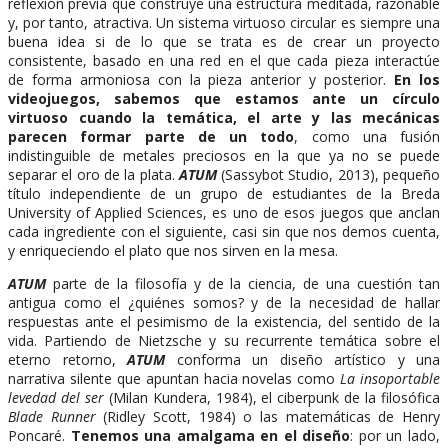
reflexión previa que construye una estructura meditada, razonable
y, por tanto, atractiva. Un sistema virtuoso circular es siempre una
buena idea si de lo que se trata es de crear un proyecto
consistente, basado en una red en el que cada pieza interactúe
de forma armoniosa con la pieza anterior y posterior.
En los
videojuegos, sabemos que estamos ante un círculo
virtuoso cuando la temática, el arte y las mecánicas
parecen formar parte de un todo
, como una fusión
indistinguible de metales preciosos en la que ya no se puede
separar el oro de la plata.
ATUM
(Sassybot Studio, 2013), pequeño
título independiente de un grupo de estudiantes de la Breda
University of Applied Sciences, es uno de esos juegos que anclan
cada ingrediente con el siguiente, casi sin que nos demos cuenta,
y enriqueciendo el plato que nos sirven en la mesa.
ATUM
parte de la filosofía y de la ciencia, de una cuestión tan
antigua como el ¿quiénes somos? y de la necesidad de hallar
respuestas ante el pesimismo de la existencia, del sentido de la
vida. Partiendo de Nietzsche y su recurrente temática sobre el
eterno retorno,
ATUM
conforma un diseño artístico y una
narrativa silente que apuntan hacia novelas como
La insoportable
levedad del ser
(Milan Kundera, 1984), el ciberpunk de la filosófica
Blade Runner
(Ridley Scott, 1984) o las matemáticas de Henry
Poncaré.
Tenemos una amalgama en el diseño
: por un lado,