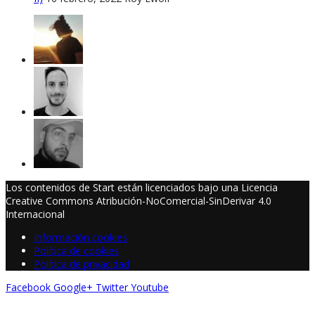
Los contenidos de Start están licenciados bajo una Licencia
Creative Commons Atribución-NoComercial-SinDerivar 4.0
Internacional
Información cookies
Política de cookies
Política de privacidad
Facebook
Google+
Twitter
Youtube