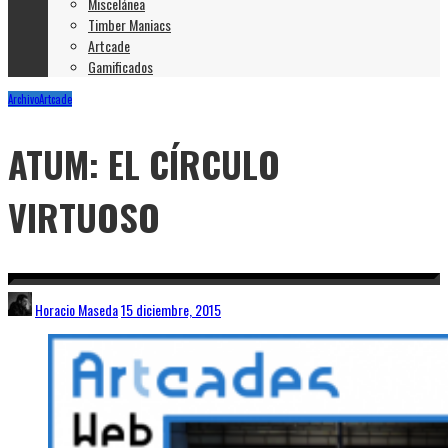
Miscelánea
Timber Maniacs
Artcade
Gamificados
Archivo
Artcade
ATUM: EL CÍRCULO
VIRTUOSO
Horacio Maseda
15 diciembre, 2015