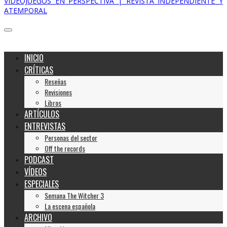
VIDEOJUEGOS EN PERSPECTIVA | REVISTA INDEPENDIENTE Y
ATEMPORAL
INICIO
CRÍTICAS
Reseñas
Revisiones
Libros
ARTÍCULOS
ENTREVISTAS
Personas del sector
Off the records
PODCAST
VÍDEOS
ESPECIALES
Semana The Witcher 3
La escena española
ARCHIVO