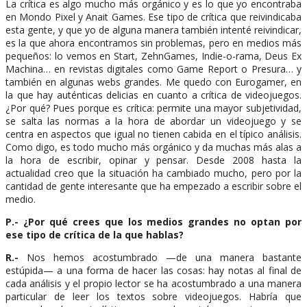
La crítica es algo mucho más orgánico y es lo que yo encontraba
en Mondo Pixel y Anait Games. Ese tipo de crítica que reivindicaba
esta gente, y que yo de alguna manera también intenté reivindicar,
es la que ahora encontramos sin problemas, pero en medios más
pequeños: lo vemos en Start, ZehnGames, Indie-o-rama, Deus Ex
Machina… en revistas digitales como Game Report o Presura… y
también en algunas webs grandes. Me quedo con Eurogamer, en
la que hay auténticas delicias en cuanto a crítica de videojuegos.
¿Por qué? Pues porque es crítica: permite una mayor subjetividad,
se salta las normas a la hora de abordar un videojuego y se
centra en aspectos que igual no tienen cabida en el típico análisis.
Como digo, es todo mucho más orgánico y da muchas más alas a
la hora de escribir, opinar y pensar. Desde 2008 hasta la
actualidad creo que la situación ha cambiado mucho, pero por la
cantidad de gente interesante que ha empezado a escribir sobre el
medio.
P.- ¿Por qué crees que los medios grandes no optan por
ese tipo de crítica de la que hablas?
R.-
Nos hemos acostumbrado —de una manera bastante
estúpida— a una forma de hacer las cosas: hay notas al final de
cada análisis y el propio lector se ha acostumbrado a una manera
particular de leer los textos sobre videojuegos. Habría que