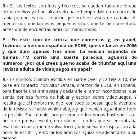
R.-
Sí, los textos son fríos y técnicos, se quedan fuera de lo que
otros medios ya han alcanzado hace tiempo. Me da un poco de
rabia porque es una situación que no tiene visos de cambiar. Al
menos nos quedan esos pequeños sitios que te he comentado
antes donde encuentras artículos maravillosos.
P.- En este tipo de crítica que comentas y, en papel,
tuvimos la versión española de EDGE, que se lanzó en 2006
y que duró apenas tres años. La edición española de
Games TM corrió una suerte parecida, aguantó 26
números. ¿Por qué crees que no acaba de triunfar aquí una
revista adulta de videojuegos en papel?
R.-
Es curioso. Cuando escribía en Game Over y Cartelera 10, me
puse en contacto con Aitor Urraca, director de EDGE en España,
para hacerle una entrevista y declararle el amor incondicional que
sentía por esa forma de hablar y escribir sobre videojuegos. Y
resulta que el hombre me dijo, con todo su pesar, que la aventura
de la revista se había venido abajo y que habían aguantado todo
lo posible. Fue terrible, porque eran de los pocos bastiones —el
único en prensa escrita, en realidad— en los que se encontraba
esa crítica que a mí me volvía loco y que servía de inspiración a la
hora de escribir y enfocar los artículos. Quizá se adelantaron a su
tiempo.