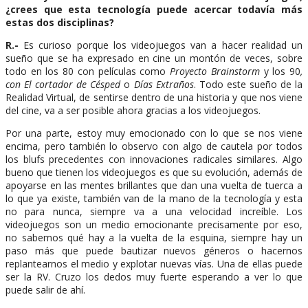
¿crees que esta tecnología puede acercar todavía más
estas dos disciplinas?
R.-
Es curioso porque los videojuegos van a hacer realidad un
sueño que se ha expresado en cine un montón de veces, sobre
todo en los 80 con películas como
Proyecto Brainstorm
y los 90
,
con El cortador de Césped
o
Días Extraños
. Todo este sueño de la
Realidad Virtual, de sentirse dentro de una historia y que nos viene
del cine, va a ser posible ahora gracias a los videojuegos.
Por una parte, estoy muy emocionado con lo que se nos viene
encima, pero también lo observo con algo de cautela por todos
los blufs precedentes con innovaciones radicales similares. Algo
bueno que tienen los videojuegos es que su evolución, además de
apoyarse en las mentes brillantes que dan una vuelta de tuerca a
lo que ya existe, también van de la mano de la tecnología y esta
no para nunca, siempre va a una velocidad increíble. Los
videojuegos son un medio emocionante precisamente por eso,
no sabemos qué hay a la vuelta de la esquina, siempre hay un
paso más que puede bautizar nuevos géneros o hacernos
replantearnos el medio y explotar nuevas vías. Una de ellas puede
ser la RV. Cruzo los dedos muy fuerte esperando a ver lo que
puede salir de ahí.