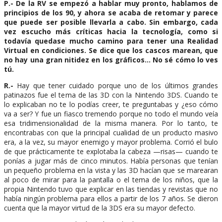
P.- De la RV se empezó a hablar muy pronto, hablamos de
principios de los 90, y ahora se acaba de retomar y parece
que puede ser posible llevarla a cabo. Sin embargo, cada
vez escucho más críticas hacia la tecnología, como si
todavía quedase mucho camino para tener una Realidad
Virtual en condiciones. Se dice que los cascos marean, que
no hay una gran nitidez en los gráficos… No sé cómo lo ves
tú.
R.-
Hay que tener cuidado porque uno de los últimos grandes
patinazos fue el tema de las 3D con la Nintendo 3DS. Cuando te
lo explicaban no te lo podías creer, te preguntabas y ¿eso cómo
va a ser? Y fue un fiasco tremendo porque no todo el mundo veía
esa tridimensionalidad de la misma manera. Por lo tanto, te
encontrabas con que la principal cualidad de un producto masivo
era, a la vez, su mayor enemigo y mayor problema. Corrió el bulo
de que prácticamente te explotaba la cabeza —risas— cuando te
ponías a jugar más de cinco minutos. Había personas que tenían
un pequeño problema en la vista y las 3D hacían que se marearan
al poco de mirar para la pantalla o el tema de los niños, que la
propia Nintendo tuvo que explicar en las tiendas y revistas que no
había ningún problema para ellos a partir de los 7 años. Se dieron
cuenta que la mayor virtud de la 3DS era su mayor defecto.