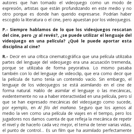
autores que han tomado el videojuego como un modo de
expresión, artistas que están profundizando en este medio y no
otro porque es donde han querido expresarse. Podrían haber
escogido la literatura o el cine, pero apuestan por los videojuegos.
P.- Siempre hablamos de lo que los videojuegos rescatan
del cine, pero ¿y al revés?, ¿se puede utilizar el lenguaje del
videojuego en una película? ¿Qué le puede aportar esta
disciplina al cine?
R.-
Decir en una crítica cinematográfica que una película utilizaba
partes del lenguaje del videojuego era una acusación tremenda,
porque se utilizaba de forma peyorativa. Lo mismo pasaba
también con lo del lenguaje de videoclip, que era como decir que
la película de turno tenía un contenido vacío. Sin embargo, el
lenguaje de los videojuegos se está asimilando en el cine de
forma natural. Hablo de asimilar el lenguaje o las mecánicas,
evidentemente no va a haber interactividad en una película, pero sí
que se han expresado mecánicas del videojuego como sucede,
por ejemplo, en
Al filo del mañana
. Seguro que los ajenos al
medio la ven como una película de viajes en el tiempo, pero los
jugadores nos damos cuenta de que refleja la mecánica de repetir
el nivel y de hacerlo cada vez mejor, el tema de tener varias vidas,
el punto de control… Es un film que ha asimilado perfectamente