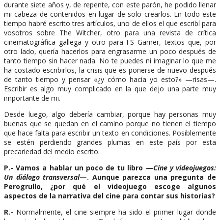
durante siete años y, de repente, con este parón, he podido llenar
mi cabeza de contenidos en lugar de solo crearlos. En todo este
tiempo habré escrito tres artículos, uno de ellos el que escribí para
vosotros sobre The Witcher, otro para una revista de crítica
cinematográfica gallega y otro para FS Gamer, textos que, por
otro lado, quería hacerlos para engrasarme un poco después de
tanto tiempo sin hacer nada. No te puedes ni imaginar lo que me
ha costado escribirlos, la crisis que es ponerse de nuevo después
de tanto tiempo y pensar «¿y cómo hacía yo esto?» —risas—.
Escribir es algo muy complicado en la que dejo una parte muy
importante de mi.
Desde luego, algo debería cambiar, porque hay personas muy
buenas que se quedan en el camino porque no tienen el tiempo
que hace falta para escribir un texto en condiciones. Posiblemente
se estén perdiendo grandes plumas en este país por esta
precariedad del medio escrito.
P.- Vamos a hablar un poco de tu libro —
Cine y videojuegos:
Un diálogo transversal
—. Aunque parezca una pregunta de
Perogrullo, ¿por qué el videojuego escoge algunos
aspectos de la narrativa del cine para contar sus historias?
R.-
Normalmente, el cine siempre ha sido el primer lugar donde