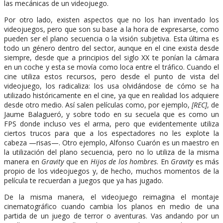
las mecánicas de un videojuego.
Por otro lado, existen aspectos que no los han inventado los
videojuegos, pero que son su base a la hora de expresarse, como
pueden ser el plano secuencia o la visión subjetiva. Esta última es
todo un género dentro del sector, aunque en el cine exista desde
siempre, desde que a principios del siglo XX te ponían la cámara
en un coche y esta se movía como loca entre el tráfico. Cuando el
cine utiliza estos recursos, pero desde el punto de vista del
videojuego, los radicaliza: los usa olvidándose de cómo se ha
utilizado históricamente en el cine, ya que en realidad los adquiere
desde otro medio. Así salen películas como, por ejemplo,
[REC]
, de
Jaume Balagueró, y sobre todo en su secuela que es como un
FPS donde incluso ves el arma, pero que evidentemente utiliza
ciertos trucos para que a los espectadores no les explote la
cabeza —risas—. Otro ejemplo, Alfonso Cuarón es un maestro en
la utilización del plano secuencia, pero no lo utiliza de la misma
manera en
Gravity
que en
Hijos de los hombres
. En
Gravity
es más
propio de los videojuegos y, de hecho, muchos momentos de la
película te recuerdan a juegos que ya has jugado.
De la misma manera, el videojuego reimagina el montaje
cinematográfico cuando cambia los planos en medio de una
partida de un juego de terror o aventuras. Vas andando por un