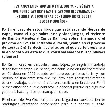
«ESTAMOS EN UN MOMENTO EN EL QUE YA NO SÉ HASTA
QUÉ PUNTO LAS REVISTAS FÍSICAS SON NECESARIAS. EN
INTERNET YA ENCUENTRAS CONTENIDO INCREÍBLE EN
BLOGS PEQUEÑOS»
P.- En el caso de estos libros que está sacando Héroes de
Papel, como el tuyo sobre cine y videojuegos, el reciente
de Ramón Méndez y Carlos Ramírez sobre Shenmue o el
próximo de Eva Cid dedicado a Portal, ¿cómo es el proceso
de gestación? Es decir, ¿es el autor el que se lo propone a
la editorial o es esta la que constantemente busca nuevos
talentos?
R.-
En mi caso en particular, Isaac López ya seguía mi trabajo
desde hacía tiempo. De hecho, me había visto en una conferencia
en Córdoba en 2009 cuando estaba preparando su tesis, y con
motivo de una entrevista que me hizo para recolectar material
para su trabajo, le comenté que tenía un libro en la cabeza. Fui el
primer autor con el que contactó la editorial porque era algo que
yo quería hacer y ellos querían que hiciese.
En el caso de Eva Cid, surge de una larguísima conversación de
madrugada intentando convencerla para que pegase el salto.