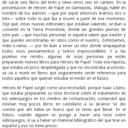
de sacar seis libros del tirón y tiene otros seis en camino. En la
presentación de Héroes de Papel en Gamepolis, Málaga, hablé en
nombre de los autores —que por aquel entonces éramos dos o
tres— sobre todo lo que iba a ocurrir a partir de ese momento.
Dije que, estas nuevas editoriales que estaban saliendo, se iban a
convertir en la Tierra Prometida, donde las grandes plumas de
este país —que muchas personas ni siquiera saben que existen y
que puedes encontrarlas en sitios como el vuestro, ZehnGames,
Indie-o-rama…— por fin iban a tener un sitio donde empaquetar
todos esos pensamientos y textos imprescindibles. Y a las
pruebas me remito, algunas de esas personas ya están
preparando nuevos libros para Héroes de Papel. Toda esa riqueza,
que estaba un poco desperdigada y que no encontraba acomodo,
se va a reunir en libros que seguramente serán referencia para
todos aquellos que quieran estudiar el medio en el futuro.
Héroes de Papel surgió como una necesidad, porque Isaac López,
que estaba preparando su tesis doctoral sobre el tratamiento de
los videojuegos en los medios de comunicación, comprobó que
existían muy pocos libros en castellano a su alcance. Se dio
cuenta que ahí había un hueco que se tenía que llenar. En el
futuro, cuando alguien se ponga a hacer una tesis sobre
videojuegos, sí va a haber un material bibliográfico del que tirar en
español y eso no tiene precio.