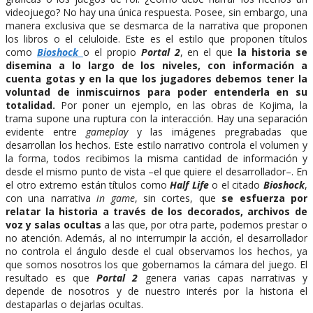
videojuego? No hay una única respuesta. Posee, sin embargo, una
manera exclusiva que se desmarca de la narrativa que proponen
los libros o el celuloide. Este es el estilo que proponen títulos
como
Bioshock
o el propio
Portal 2
, en el que
la historia se
disemina a lo largo de los niveles, con información a
cuenta gotas y en la que los jugadores debemos tener la
voluntad de inmiscuirnos para poder entenderla en su
totalidad.
Por poner un ejemplo, en las obras de Kojima, la
trama supone una ruptura con la interacción. Hay una separación
evidente entre
gameplay
y las imágenes pregrabadas que
desarrollan los hechos. Este estilo narrativo controla el volumen y
la forma, todos recibimos la misma cantidad de información y
desde el mismo punto de vista –el que quiere el desarrollador–. En
el otro extremo están títulos como
Half Life
o el citado
Bioshock
,
con una narrativa
in game
, sin cortes, que
se esfuerza por
relatar la historia a través de los decorados, archivos de
voz y salas ocultas
a las que, por otra parte, podemos prestar o
no atención. Además, al no interrumpir la acción, el desarrollador
no controla el ángulo desde el cual observamos los hechos, ya
que somos nosotros los que gobernamos la cámara del juego. El
resultado es que
Portal 2
genera varias capas narrativas y
depende de nosotros y de nuestro interés por la historia el
destaparlas o dejarlas ocultas.