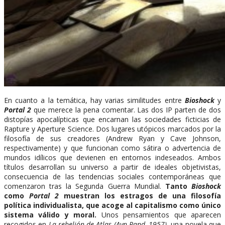
En cuanto a la temática, hay varias similitudes entre
Bioshock
y
Portal 2
que merece la pena comentar. Las dos IP parten de dos
distopías apocalípticas que encarnan las sociedades ficticias de
Rapture y Aperture Science. Dos lugares utópicos marcados por la
filosofía de sus creadores (Andrew Ryan y Cave Johnson,
respectivamente) y que funcionan como sátira o advertencia de
mundos idílicos que devienen en entornos indeseados. Ambos
títulos desarrollan su universo a partir de ideales objetivistas,
consecuencia de las tendencias sociales contemporáneas que
comenzaron tras la Segunda Guerra Mundial.
Tanto
Bioshock
como
Portal 2
muestran los estragos de una filosofía
política individualista, que acoge al capitalismo como único
sistema válido y moral.
Unos pensamientos que aparecen
recogidos en
La rebelión de Atlas (Ayn Rand, 1957)
, una novela que