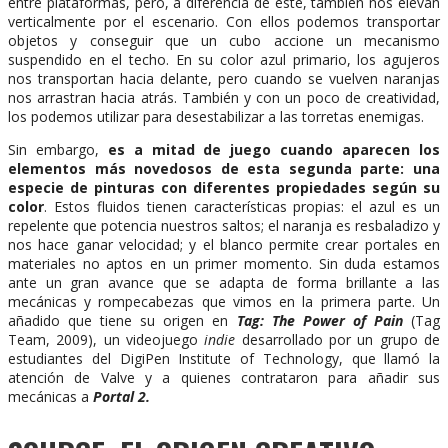
entre plataformas, pero, a diferencia de este, también nos elevan
verticalmente por el escenario. Con ellos podemos transportar
objetos y conseguir que un cubo accione un mecanismo
suspendido en el techo. En su color azul primario, los agujeros
nos transportan hacia delante, pero cuando se vuelven naranjas
nos arrastran hacia atrás. También y con un poco de creatividad,
los podemos utilizar para desestabilizar a las torretas enemigas.
Sin embargo,
es a mitad de juego cuando aparecen los
elementos más novedosos de esta segunda parte: una
especie de pinturas con diferentes propiedades según su
color
. Estos fluidos tienen características propias: el azul es un
repelente que potencia nuestros saltos; el naranja es resbaladizo y
nos hace ganar velocidad; y el blanco permite crear portales en
materiales no aptos en un primer momento. Sin duda estamos
ante un gran avance que se adapta de forma brillante a las
mecánicas y rompecabezas que vimos en la primera parte. Un
añadido que tiene su origen en
Tag: The Power of Pain
(Tag
Team, 2009), un videojuego
indie
desarrollado por un grupo de
estudiantes del DigiPen Institute of Technology, que llamó la
atención de Valve y a quienes contrataron para añadir sus
mecánicas a
Portal 2.