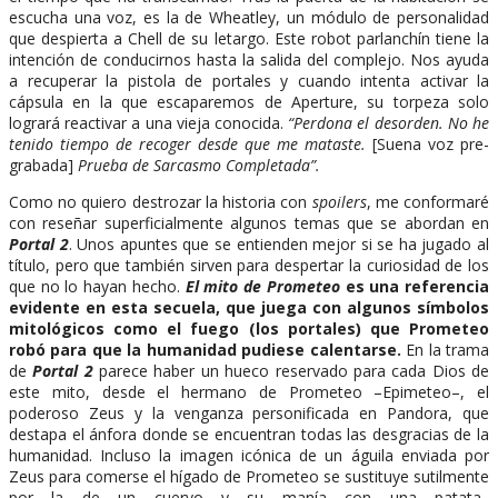
escucha una voz, es la de Wheatley, un módulo de personalidad
que despierta a Chell de su letargo. Este robot parlanchín tiene la
intención de conducirnos hasta la salida del complejo. Nos ayuda
a recuperar la pistola de portales y cuando intenta activar la
cápsula en la que escaparemos de Aperture, su torpeza solo
logrará reactivar a una vieja conocida.
“Perdona el desorden. No he
tenido tiempo de recoger desde que me mataste.
[Suena voz pre-
grabada]
Prueba de Sarcasmo Completada”.
Como no quiero destrozar la historia con
spoilers
, me conformaré
con reseñar superficialmente algunos temas que se abordan en
Portal 2
. Unos apuntes que se entienden mejor si se ha jugado al
título, pero que también sirven para despertar la curiosidad de los
que no lo hayan hecho.
El mito de Prometeo
es una referencia
evidente en esta secuela, que juega con algunos símbolos
mitológicos como el fuego (los portales) que Prometeo
robó para que la humanidad pudiese calentarse.
En la trama
de
Portal 2
parece haber un hueco reservado para cada Dios de
este mito, desde el hermano de Prometeo –Epimeteo–, el
poderoso Zeus y la venganza personificada en Pandora, que
destapa el ánfora donde se encuentran todas las desgracias de la
humanidad. Incluso la imagen icónica de un águila enviada por
Zeus para comerse el hígado de Prometeo se sustituye sutilmente
por la de un cuervo y su manía con una patata.