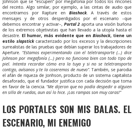
Johnson que se “escupen” por megafonía por todos los rincones
del recinto. Algo similar, por ejemplo, a las cintas de audio que
encontramos por Rapture en
Bioshock
. A través de estos
mensajes y de otros desperdigados por el escenario –que
debemos encontrar y activar–,
Portal 2
aporta una visión burlona
de los extremos objetivistas que han llevado a la utopía hasta el
desastre.
El humor, más evidente que en
Bioshock
, tiene un
estilo
slapstick
caracterizado por los excesos y la descripciones
surrealistas de las pruebas que debían superar los trabajadores de
Aperture.
“Estamos experimentando con el teletransporte (…) dice
Johnson por megafonía (…) pero no funciona bien con todo tipo de
piel. Intenta recordar cómo era la tuya y si no se teletransporta
contigo, avísanos y te la coseremos de nuevo”
. También, se parodia
el afán de riqueza de Jonhson, producto de un sistema capitalista
desaforado, que el fundador justifica con cada decisión que toma
en favor de la ciencia.
“Me dijeron que no podía despedir a alguien
en silla de ruedas, aun así lo hice. ¡Las rampas son muy caras!”
LOS PORTALES SON MIS BALAS. EL
ESCENARIO, MI ENEMIGO