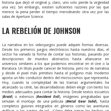
historia que dejó el original y, claro, uno solo pierde la virginidad
una vez. Sin embargo, existen suficientes razones por las que
merece la pena perder el tiempo merodeando otra vez por las
salas de Aperture Science.
LA REBELIÓN DE JOHNSON
La narrativa en los videojuegos puede adquirir formas diversas.
Desde los primeros juegos electrónicos hasta nuestros días, el
sector ha variado la forma de contar sus historias, pasando por
descripciones de mundos abstractos hasta afianzarse en
universos similares a los que podemos encontrar en el cine o la
literatura. Un título puede carecer de historia, pero no de narrativa
y desde el pixel más primitivo hasta el polígono más moderno
aporta un hilo conductor dentro del microcosmos que representa.
Hoy, cuando la complejidad de las tramas argumentales ha
alcanzado su cénit, las desarrolladoras deben elegir con tiento los
medios adecuados para contar la historia. Desde textos escuetos
(
Braid
) o extensos (
Resident Evil
), imágenes pregrabadas que
simulan el montaje de una película (
Metal Gear Solid
), hasta
completos guiones integrados en géneros como las aventuras
gráficas o los juegos de rol. ¿Cómo debe narrar los hechos un