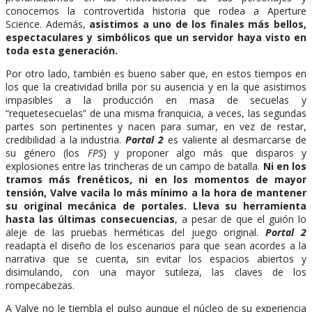
conocemos la controvertida historia que rodea a Aperture
Science. Además,
asistimos a uno de los finales más bellos,
espectaculares y simbólicos que un servidor haya visto en
toda esta generación.
Por otro lado, también es bueno saber que, en estos tiempos en
los que la creatividad brilla por su ausencia y en la que asistimos
impasibles a la producción en masa de secuelas y
“requetesecuelas” de una misma franquicia, a veces, las segundas
partes son pertinentes y nacen para sumar, en vez de restar,
credibilidad a la industria.
Portal 2
es valiente al desmarcarse de
su género (los
FPS
) y proponer algo más que disparos y
explosiones entre las trincheras de un campo de batalla.
Ni en los
tramos más frenéticos, ni en los momentos de mayor
tensión, Valve vacila lo más mínimo a la hora de mantener
su original mecánica de portales. Lleva su herramienta
hasta las últimas consecuencias
, a pesar de que el guión lo
aleje de las pruebas herméticas del juego original.
Portal 2
readapta el diseño de los escenarios para que sean acordes a la
narrativa que se cuenta, sin evitar los espacios abiertos y
disimulando, con una mayor sutileza, las claves de los
rompecabezas.
A Valve no le tiembla el pulso aunque el núcleo de su experiencia