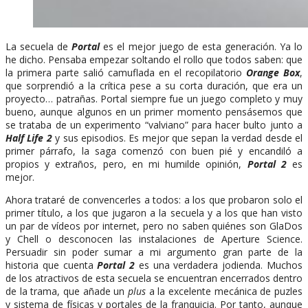
La secuela de
Portal
es el mejor juego de esta generación. Ya lo
he dicho. Pensaba empezar soltando el rollo que todos saben: que
la primera parte salió camuflada en el recopilatorio
Orange Box
,
que sorprendió a la crítica pese a su corta duración, que era un
proyecto… patrañas. Portal siempre fue un juego completo y muy
bueno, aunque algunos en un primer momento pensásemos que
se trataba de un experimento “valviano” para hacer bulto junto a
Half Life 2
y sus episodios. Es mejor que sepan la verdad desde el
primer párrafo, la saga comenzó con buen pié y encandiló a
propios y extraños, pero, en mi humilde opinión,
Portal 2
es
mejor.
Ahora trataré de convencerles a todos: a los que probaron solo el
primer título, a los que jugaron a la secuela y a los que han visto
un par de vídeos por internet, pero no saben quiénes son GlaDos
y Chell o desconocen las instalaciones de Aperture Science.
Persuadir sin poder sumar a mi argumento gran parte de la
historia que cuenta
Portal 2
es una verdadera jodienda. Muchos
de los atractivos de esta secuela se encuentran encerrados dentro
de la trama, que añade un
plus
a la excelente mecánica de puzles
y sistema de físicas y portales de la franquicia. Por tanto, aunque