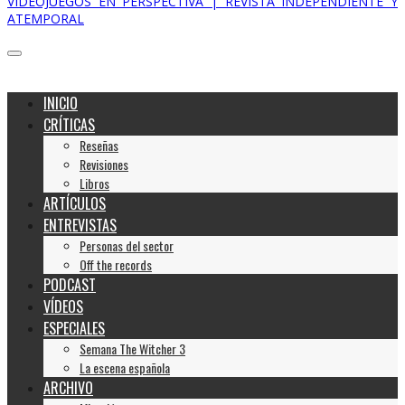
VIDEOJUEGOS EN PERSPECTIVA | REVISTA INDEPENDIENTE Y
ATEMPORAL
INICIO
CRÍTICAS
Reseñas
Revisiones
Libros
ARTÍCULOS
ENTREVISTAS
Personas del sector
Off the records
PODCAST
VÍDEOS
ESPECIALES
Semana The Witcher 3
La escena española
ARCHIVO