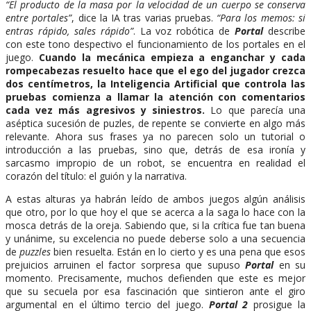
“El producto de la masa por la velocidad de un cuerpo se conserva
entre portales”
, dice la IA tras varias pruebas.
“Para los memos: si
entras rápido, sales rápido”
. La voz robótica de
Portal
describe
con este tono despectivo el funcionamiento de los portales en el
juego.
Cuando la mecánica empieza a enganchar y cada
rompecabezas resuelto hace que el ego del jugador crezca
dos centímetros, la Inteligencia Artificial que controla las
pruebas comienza a llamar la atención con comentarios
cada vez más agresivos y siniestros.
Lo que parecía una
aséptica sucesión de puzles, de repente se convierte en algo más
relevante. Ahora sus frases ya no parecen solo un tutorial o
introducción a las pruebas, sino que, detrás de esa ironía y
sarcasmo impropio de un robot, se encuentra en realidad el
corazón del título: el guión y la narrativa.
A estas alturas ya habrán leído de ambos juegos algún análisis
que otro, por lo que hoy el que se acerca a la saga lo hace con la
mosca detrás de la oreja. Sabiendo que, si la crítica fue tan buena
y unánime, su excelencia no puede deberse solo a una secuencia
de
puzzles
bien resuelta. Están en lo cierto y es una pena que esos
prejuicios arruinen el factor sorpresa que supuso
Portal
en su
momento. Precisamente, muchos defienden que este es mejor
que su secuela por esa fascinación que sintieron ante el giro
argumental en el último tercio del juego.
Portal 2
prosigue la