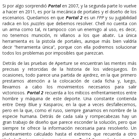
Si por algo sorprendió
Portal
en 2007, y la segunda parte lo vuelve
a hacer en 2011, es por la mecánica de portales y el diseño de los
escenarios. Quedamos en que
Portal 2
es un
FPP
y su jugabilidad
radica en los
puzzles
que debemos resolver. Chell no cuenta con
un arma como tal, ni tampoco con un enemigo al uso, es decir,
no tenemos munición, ni villanos a los que abatir
.
La única
herramienta es la pistola de portales, aunque más bien valdría
decir “herramienta única”, porque con ella podremos solucionar
todos los problemas por imposibles que parezcan.
Detrás de las pruebas de Aperture se encuentran las mentes más
precisas y retorcidas de la historia de los videojuegos. En
ocasiones, todo parece una partida de ajedrez, en la que primero
prestamos atención a la colocación de cada ficha y, luego,
llevamos a cabo los movimientos necesarios para salir
victoriosos.
Portal 2
recuerda a los míticos enfrentamientos entre
hombre y máquina de este deporte. Una constante contienda
entre Deep Blue y Kasparov, en la que a veces desfallecemos,
pero en la que, como el ruso, siempre ganamos en nombre de la
especie humana. Detrás de cada sala y rompecabezas hay un
gran trabajo de diseño que parece esconder la solución, pero que
siempre te ofrece la información necesaria para resolverlo. Un
planteamiento calculado hasta el extremo que recuerda a otro