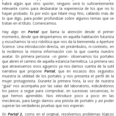
habrá algún que otro
spoiler
, ninguno será lo suficientemente
relevante como para desbaratar la experiencia de los que no lo
hayan probado. Es por esto que hilaré muy fino, callando más de
lo que digo, para poder profundizar sobre algunos temas que se
tratan en el título. Comencemos.
Hay algo en
Portal
que llama la atención desde el primer
momento, desde que despertamos en aquella habitación futurista
y escuchamos la voz robótica que nos da la bienvenida a Aperture
Science. Una introducción directa, sin preámbulos, ni contexto, en
la recibimos la misma información con la que cuenta nuestro
avatar. En primera persona –
in game
– observamos los portales
que abren el camino de aquella estancia hermética. La primera vez
que atravesamos esos agujeros ya nos damos cuenta de la sutil
narrativa que propone
Portal
, que en escasos dos segundos
muestra la utilidad de los portales y nos presenta el perfil de la
mujer protagonista. Durante la primera hora, la voz de nuestra
“guía” nos acompaña por las salas del laboratorio, indicándonos
los pasos a seguir para comprobar, en sucesivas secuencias, lo
que hemos aprendido. Nos introduce poco a poco en las
mecánicas, para luego darnos una pistola de portales y así poder
superar las verdaderas pruebas que nos esperan.
En
Portal 2
, como en el original, resolvemos problemas lógicos