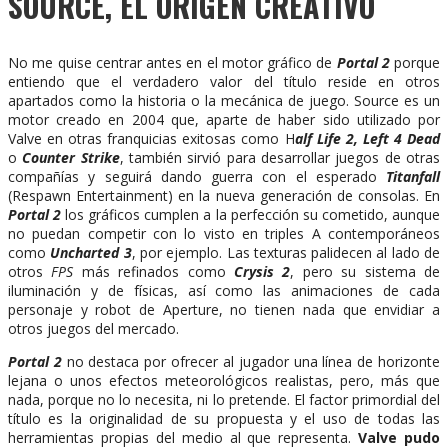
SOURCE, EL ORIGEN CREATIVO
No me quise centrar antes en el motor gráfico de
Portal 2
porque
entiendo que el verdadero valor del título reside en otros
apartados como la historia o la mecánica de juego. Source es un
motor creado en 2004 que, aparte de haber sido utilizado por
Valve en otras franquicias exitosas como H
alf Life 2, Left 4 Dead
o
Counter Strike
, también sirvió para desarrollar juegos de otras
compañías y seguirá dando guerra con el esperado
Titanfall
(Respawn Entertainment) en la nueva generación de consolas. En
Portal 2
los gráficos cumplen a la perfección su cometido, aunque
no puedan competir con lo visto en triples A contemporáneos
como
Uncharted 3
, por ejemplo. Las texturas palidecen al lado de
otros
FPS
más refinados como
Crysis 2
, pero su sistema de
iluminación y de físicas, así como las animaciones de cada
personaje y robot de Aperture, no tienen nada que envidiar a
otros juegos del mercado.
Portal 2
no destaca por ofrecer al jugador una línea de horizonte
lejana o unos efectos meteorológicos realistas, pero, más que
nada, porque no lo necesita, ni lo pretende. El factor primordial del
título es la originalidad de su propuesta y el uso de todas las
herramientas propias del medio al que representa.
Valve pudo