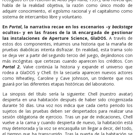
habla de la realidad objetiva, la razón como único modo de
adquirir conocimiento, el egoísmo racional y el capitalismo como
sistema de intercambio libre y voluntario.
En
Portal
, la narrativa recae en los escenarios –y
backstage
ocultos– y en las frases de la IA encargada de gestionar
las instalaciones de Aperture Science, GlaDOS.
A través de
estos dos componentes, intuimos una historia que la maraña de
pruebas diabólicas intenta disfrazar. En realidad, esta trama solo
se deja ver a partir del segundo tercio del juego, dejándonos con
más incógnitas que certezas cuando aparecen los créditos. Con
Portal 2
, Valve continúa la historia y expande el universo que
rodea a GlaDOS y Chell. En la secuela aparecen nuevos actores
como Wheatley, Caroline y Cave Johnson, un tridente que nos
guiará por las diferentes etapas históricas del laboratorio.
La sinopsis del título sería la siguiente: Chell (nuestro avatar)
despierta en una habitación después de haber sido criogenizada
durante 50 días. Una voz nos indica que cada cierto periodo los
sujetos de las pruebas deben ser despertados para realizar una
sesión obligatoria de ejercicio. Tras un par de indicaciones, Chell
vuelve a la cama y cuando despierta de nuevo, la habitación está
muy deteriorada y la voz se encasquilla sin llegar a decir, del todo,
el tiempo que ha transcurrido. Tras la puerta de la habitación se