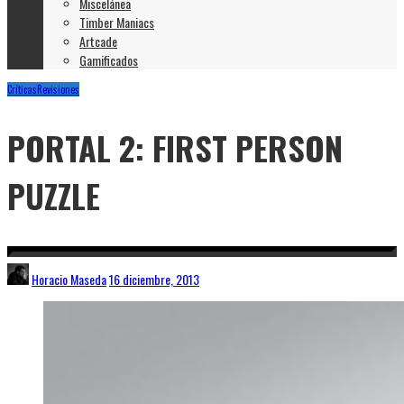
Miscelánea
Timber Maniacs
Artcade
Gamificados
Críticas
Revisiones
PORTAL 2: FIRST PERSON
PUZZLE
Horacio Maseda
16 diciembre, 2013