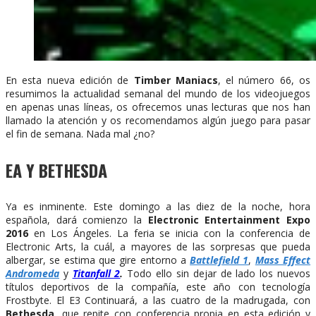
En esta nueva edición de
Timber Maniacs
, el número 66, os
resumimos la actualidad semanal del mundo de los videojuegos
en apenas unas líneas, os ofrecemos unas lecturas que nos han
llamado la atención y os recomendamos algún juego para pasar
el fin de semana. Nada mal ¿no?
EA Y BETHESDA
Ya es inminente. Este domingo a las diez de la noche, hora
española, dará comienzo la
Electronic Entertainment Expo
2016
en Los Ángeles. La feria se inicia con la conferencia de
Electronic Arts, la cuál, a mayores de las sorpresas que pueda
albergar, se estima que gire entorno a
Battlefield 1
,
Mass Effect
Andromeda
y
Titanfall 2
.
Todo ello sin dejar de lado los nuevos
títulos deportivos de la compañía, este año con tecnología
Frostbyte. El E3 Continuará, a las cuatro de la madrugada, con
Bethesda
, que repite con conferencia propia en esta edición y