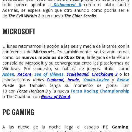
todo parece apuntar a
Dishonored II
como el plato fuerte.
Además, se espera algún que otro anuncio como podría ser el
de
The Evil Within 2
o un nuevo
The Elder Scrolls.
MICROSOFT
El lunes retomamos la acción a las seis y media de la tarde con la
conferencia de
Microsoft
. Presumiblemente, se tratarán temas
como los
nuevos modelos de Xbox One
, la llegada de la VR a la
consola de Microsoft y su convergencia entre las plataformas de
Windows. Por supuesto, se hablará de juegos: títulos como
Ashen
,
ReCore
,
Sea of Thieves
,
Scalebound
,
Crackdown 3
o los
esperadísimos
indies
Cuphead,
Inside
,
Yooka
–
Laylee
y
Below
.
Puede que también tenga su momento de gloria Turn
10 con
Forza Horizon 3
y la nueva
Forza Racing Championship
o The Coalition con
Gears of War 4
.
PC GAMING
A las nueve de la noche llega el espacio
PC Gaming
,