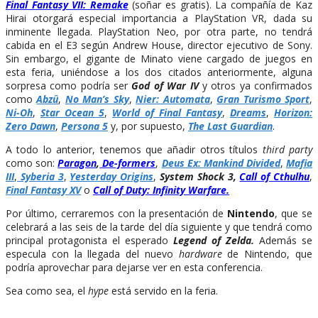
Final Fantasy VII: Remake
(soñar es gratis). La compañía de Kaz
Hirai otorgará especial importancia a PlayStation VR, dada su
inminente llegada. PlayStation Neo, por otra parte, no tendrá
cabida en el E3 según Andrew House, director ejecutivo de Sony.
Sin embargo, el gigante de Minato viene cargado de juegos en
esta feria, uniéndose a los dos citados anteriormente, alguna
sorpresa como podría ser
God of War IV
y otros ya confirmados
como
Abzû
,
No Man’s Sky
,
Nier: Automata
,
Gran Turismo Sport
,
Ni-Oh
,
Star Ocean 5
,
World of Final Fantasy
,
Dreams
,
Horizon:
Zero Dawn
,
Persona 5
y, por supuesto,
The Last Guardian
.
A todo lo anterior, tenemos que añadir otros títulos
third party
como son:
Paragon
,
De-formers
,
Deus Ex: Mankind Divided
,
Mafia
III
,
Syberia 3
,
Yesterday Origins
,
System Shock 3,
Call of Cthulhu
,
Final Fantasy XV
o
Call of Duty: Infinity Warfare.
Por último, cerraremos con la presentación de
Nintendo
, que se
celebrará a las seis de la tarde del día siguiente y que tendrá como
principal protagonista el esperado
Legend of Zelda.
Además se
especula con la llegada del nuevo
hardware
de Nintendo, que
podría aprovechar para dejarse ver en esta conferencia.
Sea como sea, el
hype
está servido en la feria.