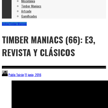
Miscelánea
Timber Maniacs
Artcade
Gamificados
Archivo
Timber Maniacs
TIMBER MANIACS (66): E3,
REVISTA Y CLÁSICOS
Pablo Toirán
11 junio, 2016