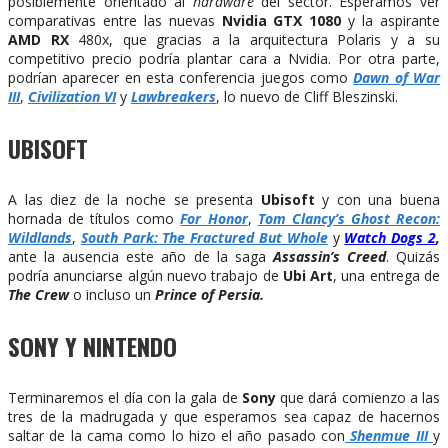
posiblemente orientado al
hardware
del sector. Esperamos ver
comparativas entre las nuevas
Nvidia GTX 1080
y la aspirante
AMD RX
480x, que gracias a la arquitectura Polaris y a su
competitivo precio podría plantar cara a Nvidia. Por otra parte,
podrían aparecer en esta conferencia juegos como
Dawn of War
III
,
Civilization VI
y
Lawbreakers
, lo nuevo de Cliff Bleszinski.
UBISOFT
A las diez de la noche se presenta
Ubisoft
y con una buena
hornada de títulos como
For Honor
,
Tom Clancy’s Ghost Recon:
Wildlands
,
South Park: The Fractured But Whole
y
Watch Dogs 2
,
ante la ausencia este año de la saga
Assassin’s Creed
. Quizás
podría anunciarse algún nuevo trabajo de
Ubi Art
, una entrega de
The Crew
o incluso un
Prince of Persia.
SONY Y NINTENDO
Terminaremos el día con la gala de
Sony
que dará comienzo a las
tres de la madrugada y que esperamos sea capaz de hacernos
saltar de la cama como lo hizo el año pasado con
Shenmue III
y