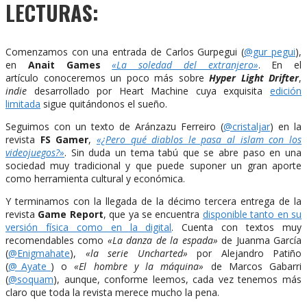
LECTURAS:
Comenzamos con una entrada de Carlos Gurpegui (
@gur_pegui
),
en
Anait Games
«La soledad del extranjero»
. En el
artículo conoceremos un poco más sobre
Hyper Light Drifter
,
indie
desarrollado por Heart Machine cuya exquisita
edición
limitada
sigue quitándonos el sueño.
Seguimos con un texto de Aránzazu Ferreiro (
@cristaljar
) en la
revista
FS Gamer
,
«¿Pero qué diablos le pasa al islam con los
videojuegos?»
. Sin duda un tema tabú que se abre paso en una
sociedad muy tradicional y que puede suponer un gran aporte
como herramienta cultural y económica.
Y terminamos con la llegada de la décimo tercera entrega de la
revista
Game
Report
,
que ya se encuentra
disponible tanto en su
versión física como en la digital
. Cuenta con textos muy
recomendables como
«La danza de la espada»
de Juanma García
(
@Enigmahate
),
«la serie Uncharted»
por Alejandro Patiño
(
@_Ayate_
) o
«El hombre y la máquina»
de Marcos Gabarri
(
@soquam
), aunque, conforme leemos, cada vez tenemos más
claro que toda la revista merece mucho la pena.