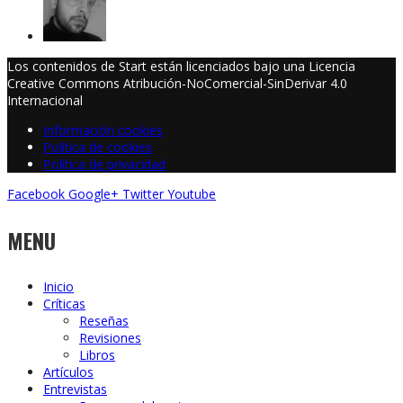
Los contenidos de Start están licenciados bajo una Licencia
Creative Commons Atribución-NoComercial-SinDerivar 4.0
Internacional
Información cookies
Política de cookies
Política de privacidad
Facebook
Google+
Twitter
Youtube
MENU
Inicio
Críticas
Reseñas
Revisiones
Libros
Artículos
Entrevistas