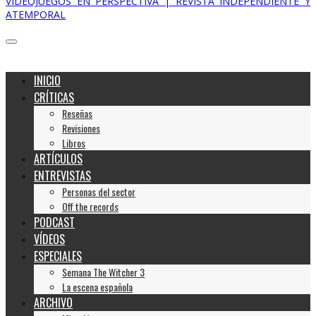
VIDEOJUEGOS EN PERSPECTIVA | REVISTA INDEPENDIENTE Y
ATEMPORAL
INICIO
CRÍTICAS
Reseñas
Revisiones
Libros
ARTÍCULOS
ENTREVISTAS
Personas del sector
Off the records
PODCAST
VÍDEOS
ESPECIALES
Semana The Witcher 3
La escena española
ARCHIVO