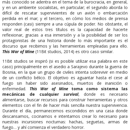
más conocido se adentra en el tema de la burocracia, en general,
y en un ambiente socialistas, en particular; el segundo aborda lo
difícil de rescatar supervivientes de un avión o embarcación
perdida en el mar; y el tercero, en cómo los medios de prensa
responden (casi) siempre a una cúpula de poder. No obstante, el
valor real de estos tres títulos es la capacidad de hacerte
reflexionar, gracias a esa inmersión y a la posibilidad de ser los
protagonistas de una historia donde lo más importante es el
discurso que recibimos y las herramientas empleadas para ello.
This War of Mine
(11Bit studios, 2014) es otro caso similar.
11Bit studios se inspiró (si es posible utilizar esa palabra en este
caso) principalmente en el asedio a Sarajevo durante la guerra de
Bosnia, en la que un grupo de civiles intenta sobrevivir en medio
de un conflicto bélico. El objetivo es aguantar hasta el cese al
fuego sin haber sido asesinados, muertos de inanición o
enfermedad.
This War of Mine
toma como sistema las
mecánicas de cualquier
survival
, donde es necesario
alimentarse, buscar recursos para construir herramientas y otros
elementos con el fin de hacer más sencilla nuestra supervivencia.
Durante el día, permanecemos escondidos en una casa donde
descansamos, cocinamos e intentamos crear lo necesario para
nuestras incursiones nocturnas: hachas, seguetas, armas de
fuego… y ahí comienza el verdadero horror.