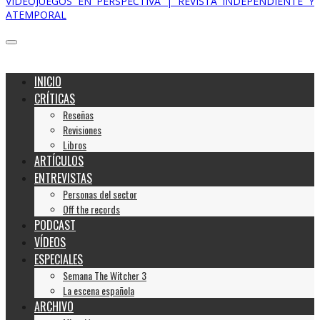
VIDEOJUEGOS EN PERSPECTIVA | REVISTA INDEPENDIENTE Y
ATEMPORAL
INICIO
CRÍTICAS
Reseñas
Revisiones
Libros
ARTÍCULOS
ENTREVISTAS
Personas del sector
Off the records
PODCAST
VÍDEOS
ESPECIALES
Semana The Witcher 3
La escena española
ARCHIVO