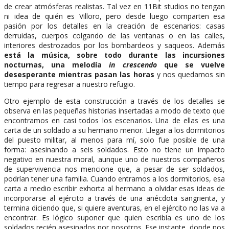
de crear atmósferas realistas. Tal vez en 11Bit studios no tengan
ni idea de quién es Villoro, pero desde luego comparten esa
pasión por los detalles en la creación de escenarios: casas
derruidas, cuerpos colgando de las ventanas o en las calles,
interiores destrozados por los bombardeos y saqueos. Además
está la música, sobre todo durante las incursiones
nocturnas, una melodía
in crescendo
que se vuelve
desesperante mientras pasan las horas
y nos quedamos sin
tiempo para regresar a nuestro refugio.
Otro ejemplo de esta construcción a través de los detalles se
observa en las pequeñas historias insertadas a modo de texto que
encontramos en casi todos los escenarios. Una de ellas es una
carta de un soldado a su hermano menor. Llegar a los dormitorios
del puesto militar, al menos para mí, solo fue posible de una
forma: asesinando a seis soldados. Esto no tiene un impacto
negativo en nuestra moral, aunque uno de nuestros compañeros
de supervivencia nos mencione que, a pesar de ser soldados,
podrían tener una familia. Cuando entramos a los dormitorios, esa
carta a medio escribir exhorta al hermano a olvidar esas ideas de
incorporarse al ejército a través de una anécdota sangrienta, y
termina diciendo que, si quiere aventuras, en el ejército no las va a
encontrar. Es lógico suponer que quien escribía es uno de los
soldados recién asesinados por nosotros. Ese instante, donde nos