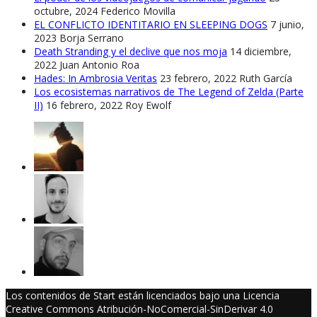
octubre, 2024
Federico Movilla
EL CONFLICTO IDENTITARIO EN SLEEPING DOGS
7 junio,
2023
Borja Serrano
Death Stranding y el declive que nos moja
14 diciembre,
2022
Juan Antonio Roa
Hades: In Ambrosia Veritas
23 febrero, 2022
Ruth García
Los ecosistemas narrativos de The Legend of Zelda (Parte
II)
16 febrero, 2022
Roy Ewolf
Los contenidos de Start están licenciados bajo una Licencia
Creative Commons Atribución-NoComercial-SinDerivar 4.0