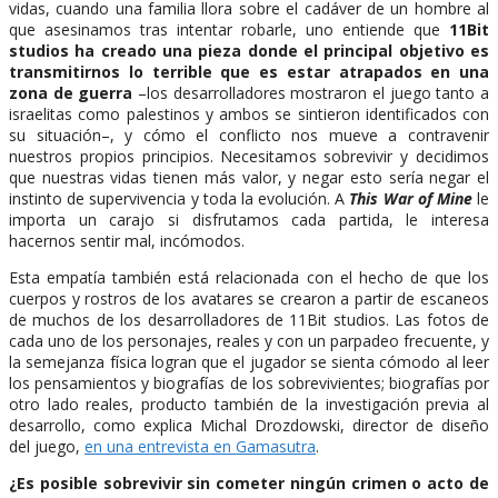
vidas, cuando una familia llora sobre el cadáver de un hombre al
que asesinamos tras intentar robarle, uno entiende que
11Bit
studios ha creado una pieza donde el principal objetivo es
transmitirnos lo terrible que es estar atrapados en una
zona de guerra
–los desarrolladores mostraron el juego tanto a
israelitas como palestinos y ambos se sintieron identificados con
su situación–, y cómo el conflicto nos mueve a contravenir
nuestros propios principios. Necesitamos sobrevivir y decidimos
que nuestras vidas tienen más valor, y negar esto sería negar el
instinto de supervivencia y toda la evolución. A
This War of Mine
le
importa un carajo si disfrutamos cada partida, le interesa
hacernos sentir mal, incómodos.
Esta empatía también está relacionada con el hecho de que los
cuerpos y rostros de los avatares se crearon a partir de escaneos
de muchos de los desarrolladores de 11Bit studios. Las fotos de
cada uno de los personajes, reales y con un parpadeo frecuente, y
la semejanza física logran que el jugador se sienta cómodo al leer
los pensamientos y biografías de los sobrevivientes; biografías por
otro lado reales, producto también de la investigación previa al
desarrollo, como explica Michal Drozdowski, director de diseño
del juego,
en una entrevista en Gamasutra
.
¿Es posible sobrevivir sin cometer ningún crimen o acto de