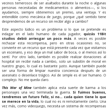
vecinos temerosos de ser asaltados durante la noche o algunas
personas necesitadas de medicamentos o alimentos—, si los
ayudamos, siempre obtenemos un premio, una ventaja. Y es
entendible como mecánica de juego, porque ¿qué sentido tiene
desprendemos de un recurso sin recibir algo a cambio?
Este aspecto lúdico es un problema si lo que se pretende es
indagar en el lado humano de cada jugador,
quizás 11Bit
studios debió arriesgar un poco más
. A veces es posible
rechazar esta recompensa, pero en otras ocasiones no, se
convierte en un recurso que está presente cada vez que visitamos
un escenario, y eso deja un mal sabor de boca, o al menos así lo
sentí. Por otro lado, también es posible realizar donaciones al
hospital sin recibir nada a cambio, solo un subidón de moral en
nuestro grupo, lo cual es bastante justo. Aunque también puede
ser una forma de limpiar nuestra conciencia después de un
asesinato o desenlace trágico. Así de simple es el ser humano. O
complejo. No me queda claro.
This War of Mine
también aplica esta suerte de karma a los
personajes una vez terminada la guerra.
Si fuimos buenos,
tendremos un futuro feliz, si no… cada quien tiene lo que
se merece en la vida
, lo cual no es ni remotamente cierto. Una
vez más, como videojuego, necesita un sistema de recompensas