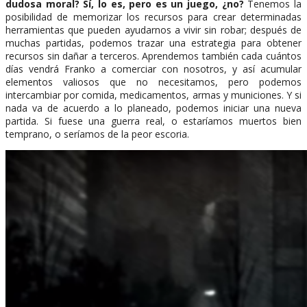
dudosa moral? Sí, lo es, pero es un juego, ¿no?
Tenemos la
posibilidad de memorizar los recursos para crear determinadas
herramientas que pueden ayudarnos a vivir sin robar; después de
muchas partidas, podemos trazar una estrategia para obtener
recursos sin dañar a terceros. Aprendemos también cada cuántos
días vendrá Franko a comerciar con nosotros, y así acumular
elementos valiosos que no necesitamos, pero podemos
intercambiar por comida, medicamentos, armas y municiones. Y si
nada va de acuerdo a lo planeado, podemos iniciar una nueva
partida. Si fuese una guerra real, o estaríamos muertos bien
temprano, o seríamos de la peor escoria.