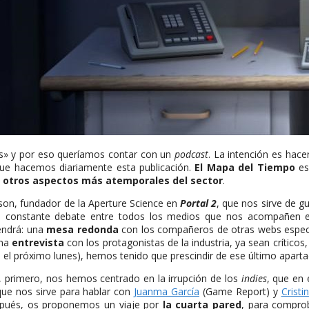
as» y por eso queríamos contar con un
podcast
. La intención es hace
que hacemos diariamente esta publicación.
El Mapa del Tiempo
es
 otros aspectos más atemporales del sector
.
son, fundador de la Aperture Science en
Portal 2
, que nos sirve de g
n constante debate entre todos los medios que nos acompañen e
endrá: una
mesa redonda
con los compañeros de otras webs espec
una
entrevista
con los protagonistas de la industria, ya sean críticos
el próximo lunes), hemos tenido que prescindir de ese último apartad
 primero, nos hemos centrado en la irrupción de los
indies
, que en 
ue nos sirve para hablar con
Juanma García
(Game Report) y
Cristi
spués, os proponemos un viaje por
la cuarta pared
, para compro