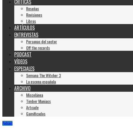
CRÍTICAS
Reseñas
Revisiones
Libros
ARTÍCULOS
ENTREVISTAS
Personas del sector
Off the records
PODCAST
VÍDEOS
ESPECIALES
Semana The Witcher 3
La escena española
ARCHIVO
Miscelánea
Timber Maniacs
Artcade
Gamificados
Podcast