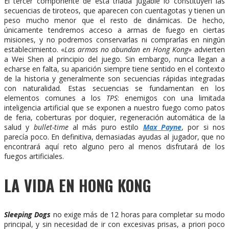
El tercer componente de esta tríada jugable lo constituyen las
secuencias de tiroteos, que aparecen con cuentagotas y tienen un
peso mucho menor que el resto de dinámicas. De hecho,
únicamente tendremos acceso a armas de fuego en ciertas
misiones, y no podremos conservarlas ni comprarlas en ningún
establecimiento. «
Las armas no abundan en Hong Kong
» advierten
a Wei Shen al principio del juego. Sin embargo, nunca llegan a
echarse en falta, su aparición siempre tiene sentido en el contexto
de la historia y generalmente son secuencias rápidas integradas
con naturalidad. Estas secuencias se fundamentan en los
elementos comunes a los
TPS
: enemigos con una limitada
inteligencia artificial que se exponen a nuestro fuego como patos
de feria, coberturas por doquier, regeneración automática de la
salud y
bullet-time
al más puro estilo
Max Payne
, por si nos
parecía poco. En definitiva, demasiadas ayudas al jugador, que no
encontrará aquí reto alguno pero al menos disfrutará de los
fuegos artificiales.
LA VIDA EN HONG KONG
Sleeping Dogs
no exige más de 12 horas para completar su modo
principal, y sin necesidad de ir con excesivas prisas, a priori poco