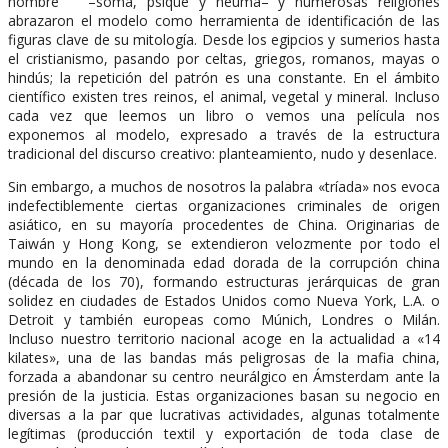
hombre –soma, psique y neuma– y numerosas religiones
abrazaron el modelo como herramienta de identificación de las
figuras clave de su mitología. Desde los egipcios y sumerios hasta
el cristianismo, pasando por celtas, griegos, romanos, mayas o
hindús; la repetición del patrón es una constante. En el ámbito
científico existen tres reinos, el animal, vegetal y mineral. Incluso
cada vez que leemos un libro o vemos una película nos
exponemos al modelo, expresado a través de la estructura
tradicional del discurso creativo: planteamiento, nudo y desenlace.
Sin embargo, a muchos de nosotros la palabra «tríada» nos evoca
indefectiblemente ciertas organizaciones criminales de origen
asiático, en su mayoría procedentes de China. Originarias de
Taiwán y Hong Kong, se extendieron velozmente por todo el
mundo en la denominada edad dorada de la corrupción china
(década de los 70), formando estructuras jerárquicas de gran
solidez en ciudades de Estados Unidos como Nueva York, L.A. o
Detroit y también europeas como Múnich, Londres o Milán.
Incluso nuestro territorio nacional acoge en la actualidad a «14
kilates», una de las bandas más peligrosas de la mafia china,
forzada a abandonar su centro neurálgico en Ámsterdam ante la
presión de la justicia. Estas organizaciones basan su negocio en
diversas a la par que lucrativas actividades, algunas totalmente
legítimas (producción textil y exportación de toda clase de