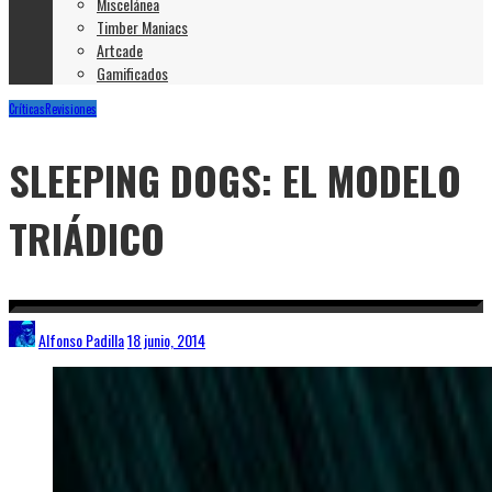
Miscelánea
Timber Maniacs
Artcade
Gamificados
Críticas
Revisiones
SLEEPING DOGS: EL MODELO
TRIÁDICO
Alfonso Padilla
18 junio, 2014