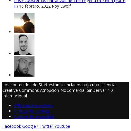
Los ecosistemas narrativos de The Legend of Zelda (Parte
II)
16 febrero, 2022
Roy Ewolf
Los contenidos de Start están licenciados bajo una Licencia
Creative Commons Atribución-NoComercial-SinDerivar 4.0
Internacional
Información cookies
Política de cookies
Política de privacidad
Facebook
Google+
Twitter
Youtube