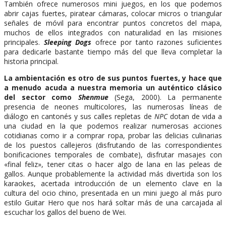
También ofrece numerosos mini juegos, en los que podemos
abrir cajas fuertes, piratear cámaras, colocar micros o triangular
señales de móvil para encontrar puntos concretos del mapa,
muchos de ellos integrados con naturalidad en las misiones
principales.
Sleeping Dogs
ofrece por tanto razones suficientes
para dedicarle bastante tiempo más del que lleva completar la
historia principal.
La ambientación es otro de sus puntos fuertes, y hace que
a menudo acuda a nuestra memoria un auténtico clásico
del sector como
Shenmue
(Sega, 2000). La permanente
presencia de neones multicolores, las numerosas líneas de
diálogo en cantonés y sus calles repletas de
NPC
dotan de vida a
una ciudad en la que podemos realizar numerosas acciones
cotidianas como ir a comprar ropa, probar las delicias culinarias
de los puestos callejeros (disfrutando de las correspondientes
bonificaciones temporales de combate), disfrutar masajes con
«final feliz», tener citas o hacer algo de lana en las peleas de
gallos. Aunque probablemente la actividad más divertida son los
karaokes, acertada introducción de un elemento clave en la
cultura del ocio chino, presentada en un mini juego al más puro
estilo Guitar Hero que nos hará soltar más de una carcajada al
escuchar los gallos del bueno de Wei.