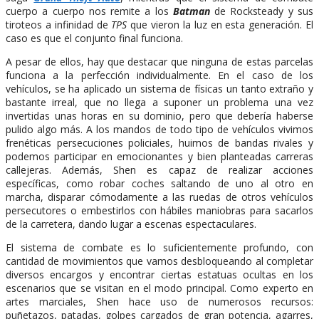
cuerpo a cuerpo nos remite a los
Batman
de Rocksteady y sus
tiroteos a infinidad de
TPS
que vieron la luz en esta generación. El
caso es que el conjunto final funciona.
A pesar de ellos, hay que destacar que ninguna de estas parcelas
funciona a la perfección individualmente. En el caso de los
vehículos, se ha aplicado un sistema de físicas un tanto extraño y
bastante irreal, que no llega a suponer un problema una vez
invertidas unas horas en su dominio, pero que debería haberse
pulido algo más. A los mandos de todo tipo de vehículos vivimos
frenéticas persecuciones policiales, huimos de bandas rivales y
podemos participar en emocionantes y bien planteadas carreras
callejeras. Además, Shen es capaz de realizar acciones
específicas, como robar coches saltando de uno al otro en
marcha, disparar cómodamente a las ruedas de otros vehículos
persecutores o embestirlos con hábiles maniobras para sacarlos
de la carretera, dando lugar a escenas espectaculares.
El sistema de combate es lo suficientemente profundo, con
cantidad de movimientos que vamos desbloqueando al completar
diversos encargos y encontrar ciertas estatuas ocultas en los
escenarios que se visitan en el modo principal. Como experto en
artes marciales, Shen hace uso de numerosos recursos:
puñetazos, patadas, golpes cargados de gran potencia, agarres,