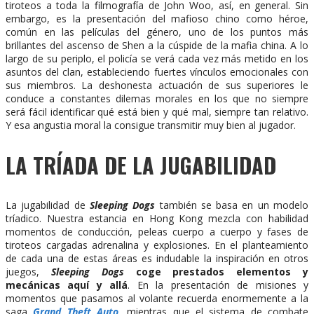
tiroteos a toda la filmografía de John Woo, así, en general. Sin
embargo, es la presentación del mafioso chino como héroe,
común en las películas del género, uno de los puntos más
brillantes del ascenso de Shen a la cúspide de la mafia china. A lo
largo de su periplo, el policía se verá cada vez más metido en los
asuntos del clan, estableciendo fuertes vínculos emocionales con
sus miembros. La deshonesta actuación de sus superiores le
conduce a constantes dilemas morales en los que no siempre
será fácil identificar qué está bien y qué mal, siempre tan relativo.
Y esa angustia moral la consigue transmitir muy bien al jugador.
LA TRÍADA DE LA JUGABILIDAD
La jugabilidad de
Sleeping Dogs
también se basa en un modelo
tríadico. Nuestra estancia en Hong Kong mezcla con habilidad
momentos de conducción, peleas cuerpo a cuerpo y fases de
tiroteos cargadas adrenalina y explosiones. En el planteamiento
de cada una de estas áreas es indudable la inspiración en otros
juegos,
Sleeping Dogs
coge prestados elementos y
mecánicas aquí y allá
. En la presentación de misiones y
momentos que pasamos al volante recuerda enormemente a la
saga
Grand Theft Auto
, mientras que el sistema de combate