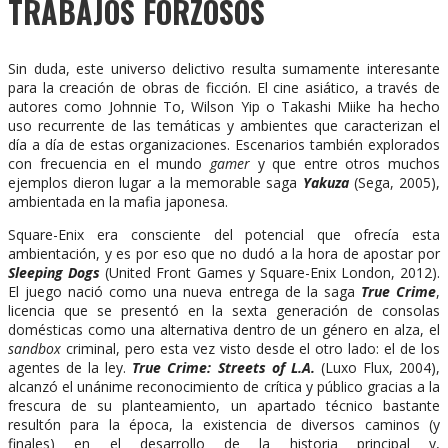
TRABAJOS FORZOSOS
Sin duda, este universo delictivo resulta sumamente interesante
para la creación de obras de ficción. El cine asiático, a través de
autores como Johnnie To, Wilson Yip o Takashi Miike ha hecho
uso recurrente de las temáticas y ambientes que caracterizan el
día a día de estas organizaciones. Escenarios también explorados
con frecuencia en el mundo
gamer
y que entre otros muchos
ejemplos dieron lugar a la memorable saga
Yakuza
(Sega, 2005),
ambientada en la mafia japonesa.
Square-Enix era consciente del potencial que ofrecía esta
ambientación, y es por eso que no dudó a la hora de apostar por
Sleeping Dogs
(United Front Games y Square-Enix London, 2012).
El juego nació como una nueva entrega de la saga
True Crime
,
licencia que se presentó en la sexta generación de consolas
domésticas como una alternativa dentro de un género en alza, el
sandbox
criminal, pero esta vez visto desde el otro lado: el de los
agentes de la ley.
True Crime: Streets of L.A.
(Luxo Flux, 2004),
alcanzó el unánime reconocimiento de crítica y público gracias a la
frescura de su planteamiento, un apartado técnico bastante
resultón para la época, la existencia de diversos caminos (y
finales) en el desarrollo de la historia principal y,