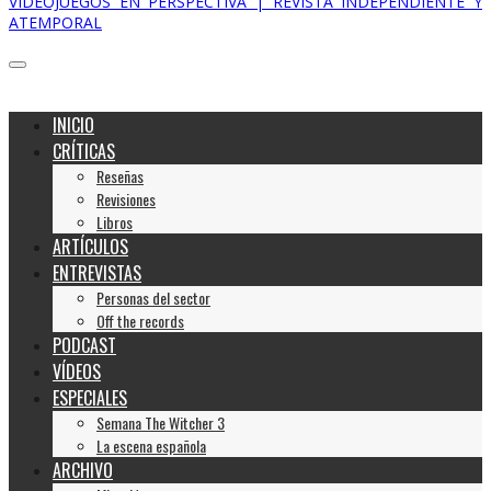
VIDEOJUEGOS EN PERSPECTIVA | REVISTA INDEPENDIENTE Y
ATEMPORAL
INICIO
CRÍTICAS
Reseñas
Revisiones
Libros
ARTÍCULOS
ENTREVISTAS
Personas del sector
Off the records
PODCAST
VÍDEOS
ESPECIALES
Semana The Witcher 3
La escena española
ARCHIVO