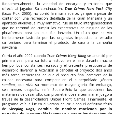
fundamentalmente, la variedad de encargos y misiones que
ofrecía al jugador. Su continuación,
True Crime: New York City
(Luxo Flux, 2005), no corrió la misma suerte, ya que a pesar de
contar con una recreación detallada de la Gran Manzana y un
apartado audiovisual muy llamativo, fue un título intergeneracional
que no terminó de cumplir las expectativas en ninguna de las
plataformas para las que fue lanzado. Un título que se vio
terriblemente lastrado por las urgencias impuestas al estudio
californiano para terminar el producto de cara a la campaña
navideña.
Corría el año 2009 cuando
True Crime: Hong Kong
se anunció por
primera vez, pero su futuro estuvo en el aire durante mucho
tiempo. Los constantes retrasos y el creciente presupuesto de
desarrollo llevaron a Activision a cancelar el proyecto dos años
más tarde, temerosos de que el producto final careciera de la
calidad necesaria para competir en el superpoblado género
sandbox
, que vivía su momento de mayor gloria. Sin embargo,
seis meses después, sería Square-Enix la que adquiriera los
materiales de desarrollo, comprometiéndose a terminar el juego a
través de la desarrolladora United Front Games. Finalmente, el
programa veía la luz en el verano de 2012 con el definitivo título
de
Sleeping Dogs
,
cambio de nombre motivado por la
negativa de la compañía japonesa a pagar los derechos de