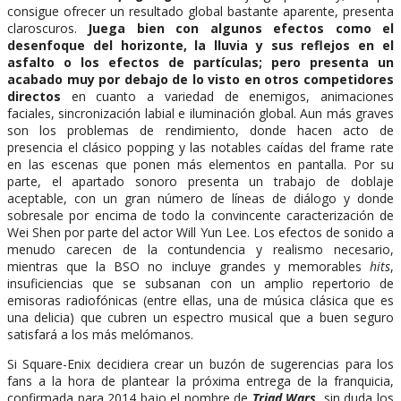
consigue ofrecer un resultado global bastante aparente, presenta
claroscuros.
Juega bien con algunos efectos como el
desenfoque del horizonte, la lluvia y sus reflejos en el
asfalto o los efectos de partículas; pero presenta un
acabado muy por debajo de lo visto en otros competidores
directos
en cuanto a variedad de enemigos, animaciones
faciales, sincronización labial e iluminación global. Aun más graves
son los problemas de rendimiento, donde hacen acto de
presencia el clásico popping y las notables caídas del frame rate
en las escenas que ponen más elementos en pantalla. Por su
parte, el apartado sonoro presenta un trabajo de doblaje
aceptable, con un gran número de líneas de diálogo y donde
sobresale por encima de todo la convincente caracterización de
Wei Shen por parte del actor Will Yun Lee. Los efectos de sonido a
menudo carecen de la contundencia y realismo necesario,
mientras que la BSO no incluye grandes y memorables
hits
,
insuficiencias que se subsanan con un amplio repertorio de
emisoras radiofónicas (entre ellas, una de música clásica que es
una delicia) que cubren un espectro musical que a buen seguro
satisfará a los más melómanos.
Si Square-Enix decidiera crear un buzón de sugerencias para los
fans a la hora de plantear la próxima entrega de la franquicia,
confirmada para 2014 bajo el nombre de
Triad Wars
, sin duda los